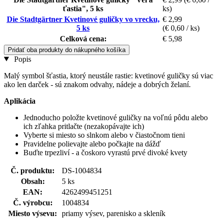
ťastia", 5 ks
ks)
Die Stadtgärtner Kvetinové guličky vo vrecku,
€ 2,99
5 ks
(€ 0,60 / ks)
Celková cena:
€ 5,98
Pridať oba produkty do nákupného košíka
Popis
Malý symbol šťastia, ktorý neustále rastie: kvetinové guličky sú viac
ako len darček - sú znakom odvahy, nádeje a dobrých želaní.
Aplikácia
Jednoducho položte kvetinové guličky na voľnú pôdu alebo
ich zľahka pritlačte (nezakopávajte ich)
Vyberte si miesto so slnkom alebo v čiastočnom tieni
Pravidelne polievajte alebo počkajte na dážď
Buďte trpezliví - a čoskoro vyrastú prvé divoké kvety
Č. produktu:
DS-1004834
Obsah:
5 ks
EAN:
4262499451251
Č. výrobcu:
1004834
Miesto výsevu:
priamy výsev, parenisko a skleník