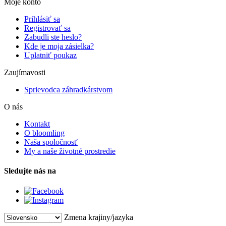
Moje konto
Prihlásiť sa
Registrovať sa
Zabudli ste heslo?
Kde je moja zásielka?
Uplatniť poukaz
Zaujímavosti
Sprievodca záhradkárstvom
O nás
Kontakt
O bloomling
Naša spoločnosť
My a naše životné prostredie
Sledujte nás na
Zmena krajiny/jazyka