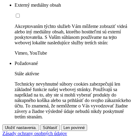
Externý mediálny obsah
Akceptovaním týchto služieb Vám môžeme zobraziť videá
alebo iný mediálny obsah, ktorého hostiteľmi sú externí
poskytovatelia. S Vaším súhlasom používame na tejto
webovej lokalite nasledujúce služby tretích strán:
Vimeo, YouTube
Požadované
Stále aktívne
Technicky nevyhnutné súbory cookies zabezpečujú len
základné funkcie našej webovej stránky. Používajú sa
napríklad na to, aby ste si mohli vyberať produkty do
nákupného košíka alebo sa prihlásiť do svojho zákazníckeho
účtu. To znamená, že nemôžeme o Vás vyvodzovať žiadne
závery a žiadne výsledné údaje nebudú nikdy poskytnuté
tretím stranám.
Uložiť nastavenia.
Súhlasiť
Len povinné
Zásady ochrany osobných údajov