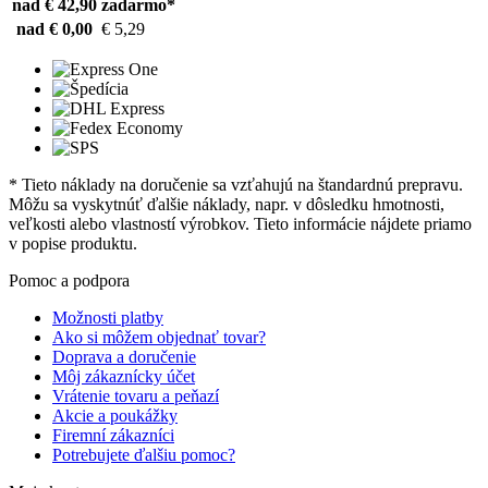
nad € 42,90
zadarmo*
nad € 0,00
€ 5,29
* Tieto náklady na doručenie sa vzťahujú na štandardnú prepravu.
Môžu sa vyskytnúť ďalšie náklady, napr. v dôsledku hmotnosti,
veľkosti alebo vlastností výrobkov. Tieto informácie nájdete priamo
v popise produktu.
Pomoc a podpora
Možnosti platby
Ako si môžem objednať tovar?
Doprava a doručenie
Môj zákaznícky účet
Vrátenie tovaru a peňazí
Akcie a poukážky
Firemní zákazníci
Potrebujete ďalšiu pomoc?