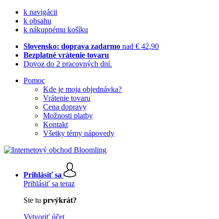
k navigácii
k obsahu
k nákupnému košíku
Slovensko: doprava zadarmo
nad € 42,90
Bezplatné vrátenie tovaru
Dovoz do 2 pracovných dní.
Pomoc
Kde je moja objednávka?
Vrátenie tovaru
Cena dopravy
Možnosti platby
Kontakt
Všetky témy nápovedy
Prihlásiť sa
Prihlásiť sa teraz
Ste tu
prvýkrát?
Vytvoriť účet