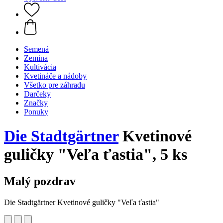
Semená
Zemina
Kultivácia
Kvetináče a nádoby
Všetko pre záhradu
Darčeky
Značky
Ponuky
Die Stadtgärtner
Kvetinové
guličky "Veľa ťastia", 5 ks
Malý pozdrav
Die Stadtgärtner Kvetinové guličky "Veľa ťastia"