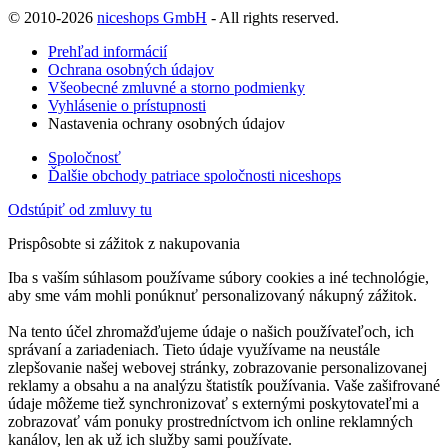
© 2010-2026
niceshops GmbH
- All rights reserved.
Prehľad informácií
Ochrana osobných údajov
Všeobecné zmluvné a storno podmienky
Vyhlásenie o prístupnosti
Nastavenia ochrany osobných údajov
Spoločnosť
Ďalšie obchody patriace spoločnosti niceshops
Odstúpiť od zmluvy tu
Prispôsobte si zážitok z nakupovania
Iba s vaším súhlasom používame súbory cookies a iné technológie,
aby sme vám mohli ponúknuť personalizovaný nákupný zážitok.
Na tento účel zhromažďujeme údaje o našich používateľoch, ich
správaní a zariadeniach. Tieto údaje využívame na neustále
zlepšovanie našej webovej stránky, zobrazovanie personalizovanej
reklamy a obsahu a na analýzu štatistík používania. Vaše zašifrované
údaje môžeme tiež synchronizovať s externými poskytovateľmi a
zobrazovať vám ponuky prostredníctvom ich online reklamných
kanálov, len ak už ich služby sami používate.