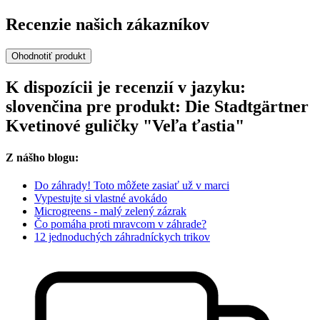
Recenzie našich zákazníkov
Ohodnotiť produkt
K dispozícii je recenzií v jazyku:
slovenčina pre produkt: Die Stadtgärtner
Kvetinové guličky "Veľa ťastia"
Z nášho blogu:
Do záhrady! Toto môžete zasiať už v marci
Vypestujte si vlastné avokádo
Microgreens - malý zelený zázrak
Čo pomáha proti mravcom v záhrade?
12 jednoduchých záhradníckych trikov