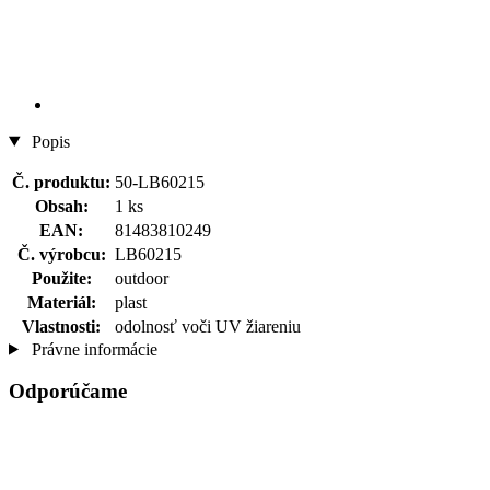
Popis
Č. produktu:
50-LB60215
Obsah:
1 ks
EAN:
81483810249
Č. výrobcu:
LB60215
Použite:
outdoor
Materiál:
plast
Vlastnosti:
odolnosť voči UV žiareniu
Právne informácie
Odporúčame