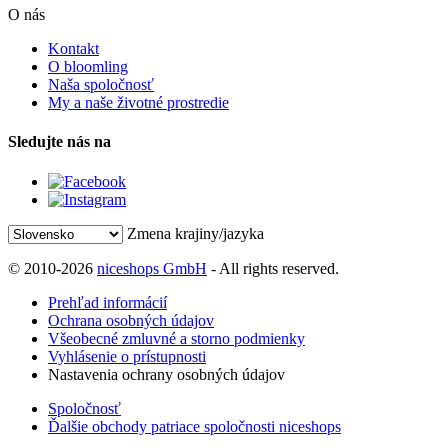
O nás
Kontakt
O bloomling
Naša spoločnosť
My a naše životné prostredie
Sledujte nás na
Zmena krajiny/jazyka
© 2010-2026
niceshops GmbH
- All rights reserved.
Prehľad informácií
Ochrana osobných údajov
Všeobecné zmluvné a storno podmienky
Vyhlásenie o prístupnosti
Nastavenia ochrany osobných údajov
Spoločnosť
Ďalšie obchody patriace spoločnosti niceshops