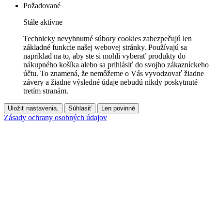
Požadované
Stále aktívne
Technicky nevyhnutné súbory cookies zabezpečujú len
základné funkcie našej webovej stránky. Používajú sa
napríklad na to, aby ste si mohli vyberať produkty do
nákupného košíka alebo sa prihlásiť do svojho zákazníckeho
účtu. To znamená, že nemôžeme o Vás vyvodzovať žiadne
závery a žiadne výsledné údaje nebudú nikdy poskytnuté
tretím stranám.
Uložiť nastavenia.
Súhlasiť
Len povinné
Zásady ochrany osobných údajov