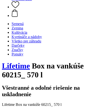
Semená
Zemina
Kultivácia
Kvetináče a nádoby
Všetko pre záhradu
Darčeky
Značky
Ponuky
Lifetime
Box na vankúše
60215_ 570 l
Všestranné a odolné riešenie na
uskladnenie
Lifetime Box na vankúše 60215_ 570 l