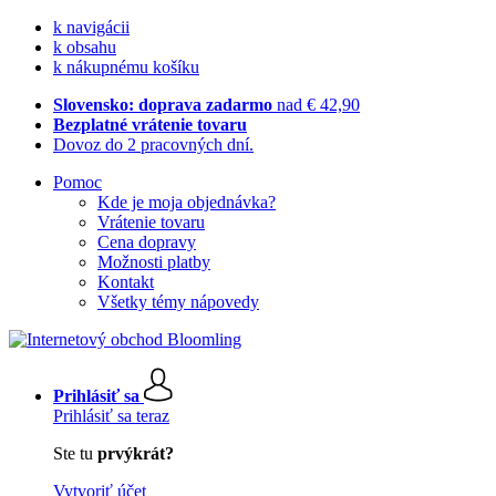
k navigácii
k obsahu
k nákupnému košíku
Slovensko: doprava zadarmo
nad € 42,90
Bezplatné vrátenie tovaru
Dovoz do 2 pracovných dní.
Pomoc
Kde je moja objednávka?
Vrátenie tovaru
Cena dopravy
Možnosti platby
Kontakt
Všetky témy nápovedy
Prihlásiť sa
Prihlásiť sa teraz
Ste tu
prvýkrát?
Vytvoriť účet