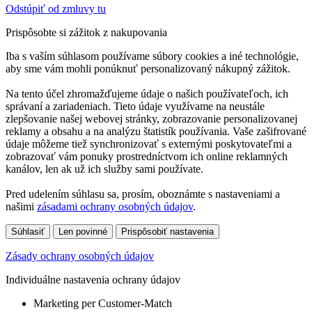
Odstúpiť od zmluvy tu
Prispôsobte si zážitok z nakupovania
Iba s vaším súhlasom používame súbory cookies a iné technológie,
aby sme vám mohli ponúknuť personalizovaný nákupný zážitok.
Na tento účel zhromažďujeme údaje o našich používateľoch, ich
správaní a zariadeniach. Tieto údaje využívame na neustále
zlepšovanie našej webovej stránky, zobrazovanie personalizovanej
reklamy a obsahu a na analýzu štatistík používania. Vaše zašifrované
údaje môžeme tiež synchronizovať s externými poskytovateľmi a
zobrazovať vám ponuky prostredníctvom ich online reklamných
kanálov, len ak už ich služby sami používate.
Pred udelením súhlasu sa, prosím, oboznámte s nastaveniami a
našimi
zásadami ochrany osobných údajov
.
Súhlasiť
Len povinné
Prispôsobiť nastavenia
Zásady ochrany osobných údajov
Individuálne nastavenia ochrany údajov
Marketing per Customer-Match