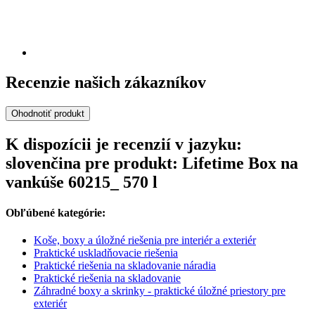
Recenzie našich zákazníkov
Ohodnotiť produkt
K dispozícii je recenzií v jazyku:
slovenčina pre produkt: Lifetime Box na
vankúše 60215_ 570 l
Obľúbené kategórie:
Koše, boxy a úložné riešenia pre interiér a exteriér
Praktické uskladňovacie riešenia
Praktické riešenia na skladovanie náradia
Praktické riešenia na skladovanie
Záhradné boxy a skrinky - praktické úložné priestory pre
exteriér