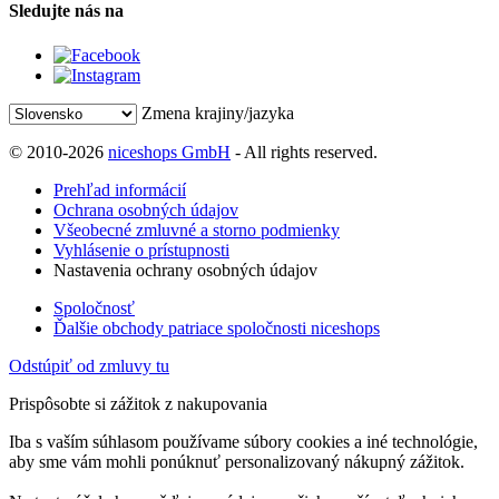
Sledujte nás na
Zmena krajiny/jazyka
© 2010-2026
niceshops GmbH
- All rights reserved.
Prehľad informácií
Ochrana osobných údajov
Všeobecné zmluvné a storno podmienky
Vyhlásenie o prístupnosti
Nastavenia ochrany osobných údajov
Spoločnosť
Ďalšie obchody patriace spoločnosti niceshops
Odstúpiť od zmluvy tu
Prispôsobte si zážitok z nakupovania
Iba s vaším súhlasom používame súbory cookies a iné technológie,
aby sme vám mohli ponúknuť personalizovaný nákupný zážitok.