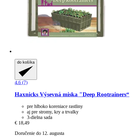
do košíka
4.6 (7)
Haxnicks
Výsevná miska "Deep Rootrainers“
pre hlboko koreniace rastliny
aj pre stromy, kry a trvalky
3-dielna sada
€ 18,49
Doručenie do 12. augusta