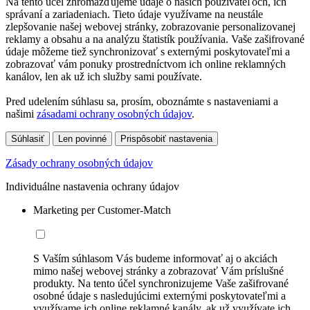
Na tento účel zhromažďujeme údaje o našich používateľoch, ich
správaní a zariadeniach. Tieto údaje využívame na neustále
zlepšovanie našej webovej stránky, zobrazovanie personalizovanej
reklamy a obsahu a na analýzu štatistík používania. Vaše zašifrované
údaje môžeme tiež synchronizovať s externými poskytovateľmi a
zobrazovať vám ponuky prostredníctvom ich online reklamných
kanálov, len ak už ich služby sami používate.
Pred udelením súhlasu sa, prosím, oboznámte s nastaveniami a
našimi
zásadami ochrany osobných údajov
.
Súhlasiť
Len povinné
Prispôsobiť nastavenia
Zásady ochrany osobných údajov
Individuálne nastavenia ochrany údajov
Marketing per Customer-Match
S Vaším súhlasom Vás budeme informovať aj o akciách
mimo našej webovej stránky a zobrazovať Vám príslušné
produkty. Na tento účel synchronizujeme Vaše zašifrované
osobné údaje s nasledujúcimi externými poskytovateľmi a
využívame ich online reklamné kanály, ak už využívate ich