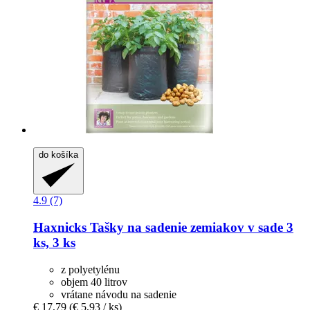
do košíka
4.9 (7)
Haxnicks
Tašky na sadenie zemiakov v sade 3
ks, 3 ks
z polyetylénu
objem 40 litrov
vrátane návodu na sadenie
€ 17,79
(€ 5,93 / ks)