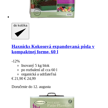
do košíka
Haxnicks
Kokosová expandovaná pôda v
kompaktnej forme, 60 l
-12%
lisovaný 5 kg blok
po rozbalení až cca 60 l
organická a udržateľná
€ 21,90
€ 24,99
Doručenie do 12. augusta