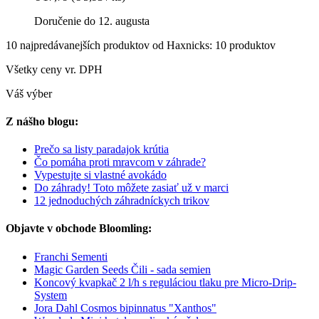
Doručenie do 12. augusta
10 najpredávanejších produktov od Haxnicks: 10 produktov
Všetky ceny vr. DPH
Váš výber
Z nášho blogu:
Prečo sa listy paradajok krútia
Čo pomáha proti mravcom v záhrade?
Vypestujte si vlastné avokádo
Do záhrady! Toto môžete zasiať už v marci
12 jednoduchých záhradníckych trikov
Objavte v obchode Bloomling:
Franchi Sementi
Magic Garden Seeds Čili - sada semien
Koncový kvapkač 2 l/h s reguláciou tlaku pre Micro-Drip-
System
Jora Dahl Cosmos bipinnatus "Xanthos"