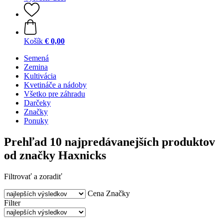
Košík
€ 0,00
Semená
Zemina
Kultivácia
Kvetináče a nádoby
Všetko pre záhradu
Darčeky
Značky
Ponuky
Prehľad 10 najpredávanejších produktov
od značky Haxnicks
Filtrovať a zoradiť
Cena
Značky
Filter