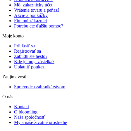
Môj zákaznícky účet
Vrátenie tovaru a peňazí
Akcie a poukážky
Firemní zákazníci
Potrebujete ďalšiu pomoc?
Moje konto
Prihlásiť sa
Registrovať sa
Zabudli ste heslo?
Kde je moja zásielka?
Uplatniť poukaz
Zaujímavosti
Sprievodca záhradkárstvom
O nás
Kontakt
O bloomling
Naša spoločnosť
My a naše životné prostredie