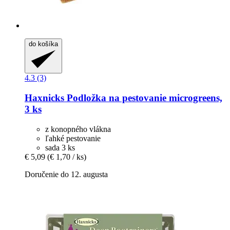
do košíka
4.3 (3)
Haxnicks
Podložka na pestovanie microgreens,
3 ks
z konopného vlákna
ľahké pestovanie
sada 3 ks
€ 5,09
(€ 1,70 / ks)
Doručenie do 12. augusta