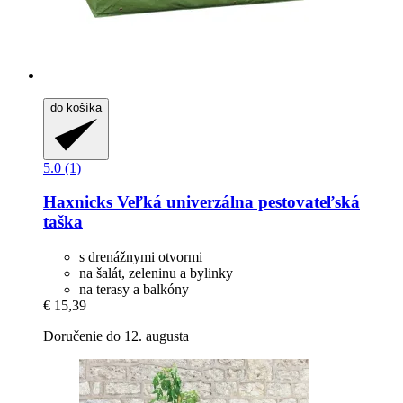
do košíka
5.0 (1)
Haxnicks
Veľká univerzálna pestovateľská
taška
s drenážnymi otvormi
na šalát, zeleninu a bylinky
na terasy a balkóny
€ 15,39
Doručenie do 12. augusta