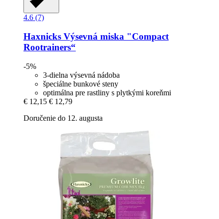
4.6 (7)
Haxnicks
Výsevná miska "Compact
Rootrainers“
-5%
3-dielna výsevná nádoba
špeciálne bunkové steny
optimálna pre rastliny s plytkými koreňmi
€ 12,15
€ 12,79
Doručenie do 12. augusta