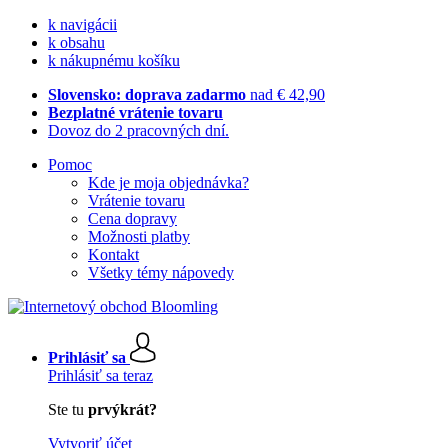
k navigácii
k obsahu
k nákupnému košíku
Slovensko: doprava zadarmo
nad € 42,90
Bezplatné vrátenie tovaru
Dovoz do 2 pracovných dní.
Pomoc
Kde je moja objednávka?
Vrátenie tovaru
Cena dopravy
Možnosti platby
Kontakt
Všetky témy nápovedy
Prihlásiť sa
Prihlásiť sa teraz
Ste tu
prvýkrát?
Vytvoriť účet