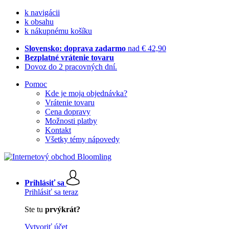
k navigácii
k obsahu
k nákupnému košíku
Slovensko: doprava zadarmo
nad € 42,90
Bezplatné vrátenie tovaru
Dovoz do 2 pracovných dní.
Pomoc
Kde je moja objednávka?
Vrátenie tovaru
Cena dopravy
Možnosti platby
Kontakt
Všetky témy nápovedy
Prihlásiť sa
Prihlásiť sa teraz
Ste tu
prvýkrát?
Vytvoriť účet