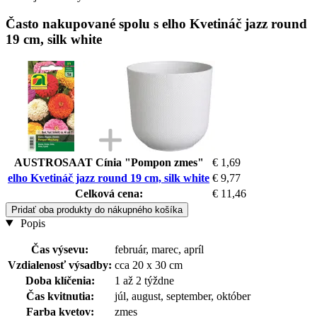
Často nakupované spolu s elho Kvetináč jazz round
19 cm, silk white
AUSTROSAAT Cínia "Pompon zmes"
€ 1,69
elho Kvetináč jazz round 19 cm, silk white
€ 9,77
Celková cena:
€ 11,46
Pridať oba produkty do nákupného košíka
Popis
Čas výsevu:
február, marec, apríl
Vzdialenosť výsadby:
cca 20 x 30 cm
Doba klíčenia:
1 až 2 týždne
Čas kvitnutia:
júl, august, september, október
Farba kvetov:
zmes