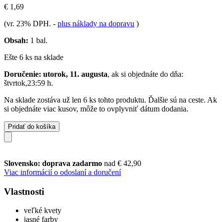
€ 1,69
(vr. 23% DPH.
-
plus náklady na dopravu
)
Obsah:
1 bal.
Ešte 6 ks na sklade
Doručenie: utorok, 11. augusta
, ak si objednáte do dňa:
štvrtok,23:59 h
.
Na sklade zostáva už len 6 ks tohto produktu. Ďalšie sú na ceste. Ak
si objednáte viac kusov, môže to ovplyvniť dátum dodania.
Pridať do košíka
Slovensko: doprava zadarmo
nad € 42,90
Viac informácií o odoslaní a doručení
Vlastnosti
veľké kvety
jasné farby