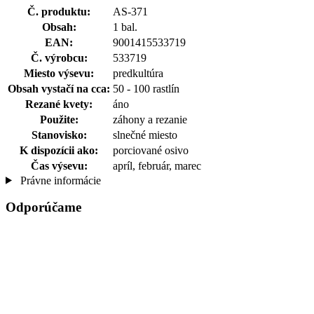
Č. produktu:
AS-371
Obsah:
1 bal.
EAN:
9001415533719
Č. výrobcu:
533719
Miesto výsevu:
predkultúra
Obsah vystačí na cca:
50 - 100 rastlín
Rezané kvety:
áno
Použite:
záhony a rezanie
Stanovisko:
slnečné miesto
K dispozícii ako:
porciované osivo
Čas výsevu:
apríl, február, marec
Právne informácie
Odporúčame