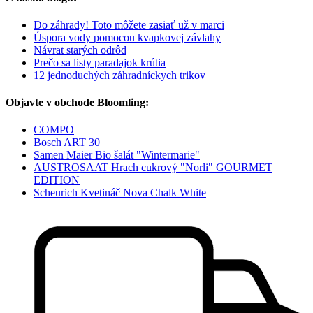
Do záhrady! Toto môžete zasiať už v marci
Úspora vody pomocou kvapkovej závlahy
Návrat starých odrôd
Prečo sa listy paradajok krútia
12 jednoduchých záhradníckych trikov
Objavte v obchode Bloomling:
COMPO
Bosch ART 30
Samen Maier Bio šalát "Wintermarie"
AUSTROSAAT Hrach cukrový "Norli" GOURMET
EDITION
Scheurich Kvetináč Nova Chalk White