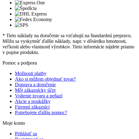
* Tieto náklady na doručenie sa vzťahujú na štandardnú prepravu.
Môžu sa vyskytnúť ďalšie náklady, napr. v dôsledku hmotnosti,
veľkosti alebo vlastností výrobkov. Tieto informácie nájdete priamo
v popise produktu.
Pomoc a podpora
Možnosti platby
Ako si môžem objednať tovar?
Doprava a doručenie
Môj zákaznícky účet
Vrátenie tovaru a peňazí
Akcie a poukážky
Firemní zákazníci
Potrebujete ďalšiu pomoc?
Moje konto
Prihlásiť sa