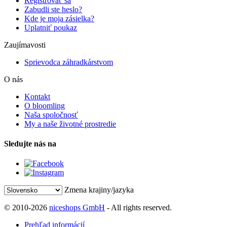
Registrovať sa
Zabudli ste heslo?
Kde je moja zásielka?
Uplatniť poukaz
Zaujímavosti
Sprievodca záhradkárstvom
O nás
Kontakt
O bloomling
Naša spoločnosť
My a naše životné prostredie
Sledujte nás na
Zmena krajiny/jazyka
© 2010-2026
niceshops GmbH
- All rights reserved.
Prehľad informácií