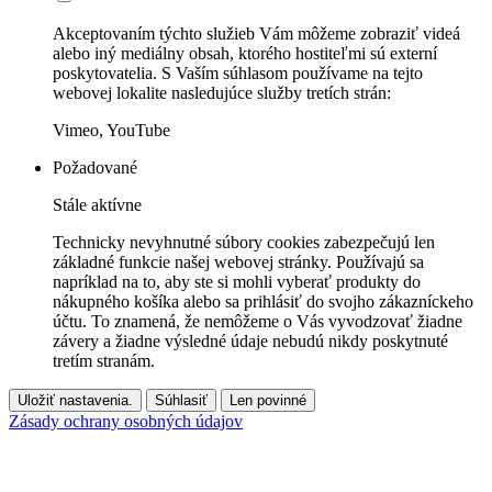
Akceptovaním týchto služieb Vám môžeme zobraziť videá
alebo iný mediálny obsah, ktorého hostiteľmi sú externí
poskytovatelia. S Vaším súhlasom používame na tejto
webovej lokalite nasledujúce služby tretích strán:
Vimeo, YouTube
Požadované
Stále aktívne
Technicky nevyhnutné súbory cookies zabezpečujú len
základné funkcie našej webovej stránky. Používajú sa
napríklad na to, aby ste si mohli vyberať produkty do
nákupného košíka alebo sa prihlásiť do svojho zákazníckeho
účtu. To znamená, že nemôžeme o Vás vyvodzovať žiadne
závery a žiadne výsledné údaje nebudú nikdy poskytnuté
tretím stranám.
Uložiť nastavenia.
Súhlasiť
Len povinné
Zásady ochrany osobných údajov