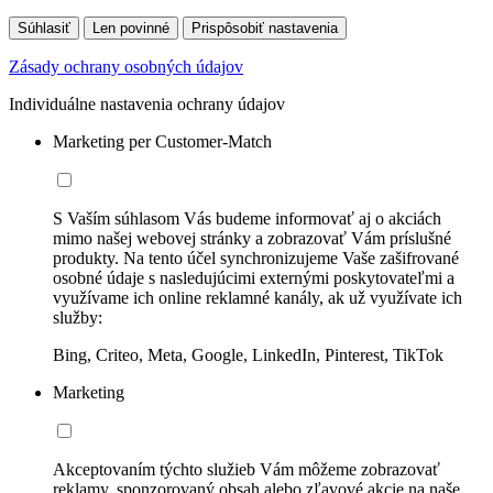
Súhlasiť
Len povinné
Prispôsobiť nastavenia
Zásady ochrany osobných údajov
Individuálne nastavenia ochrany údajov
Marketing per Customer-Match
S Vaším súhlasom Vás budeme informovať aj o akciách
mimo našej webovej stránky a zobrazovať Vám príslušné
produkty. Na tento účel synchronizujeme Vaše zašifrované
osobné údaje s nasledujúcimi externými poskytovateľmi a
využívame ich online reklamné kanály, ak už využívate ich
služby:
Bing, Criteo, Meta, Google, LinkedIn, Pinterest, TikTok
Marketing
Akceptovaním týchto služieb Vám môžeme zobrazovať
reklamy, sponzorovaný obsah alebo zľavové akcie na naše