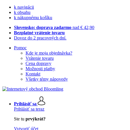
k navigácii
k obsahu
k nákupnému košíku
Slovensko: doprava zadarmo
nad € 42,90
Bezplatné vrátenie tovaru
Dovoz do 2 pracovných dní.
Pomoc
Kde je moja objednávka?
Vrátenie tovaru
Cena dopravy
Možnosti platby
Kontakt
Všetky témy nápovedy
Prihlásiť sa
Prihlásiť sa teraz
Ste tu
prvýkrát?
Vytvoriť účet