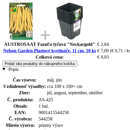
AUSTROSAAT Fazuľa tyčová "Neckargold"
€ 2,84
Nelson Garden Plastové kvetináče, 11 cm, 10 ks
€ 7,09
(€ 0,71 / k
Celková cena:
€ 9,93
Pridať oba produkty do nákupného košíka
Popis
Čas výsevu:
máj, jún
Vzdialenosť výsadby:
cca 100 x 100+ cm
Zber:
júl, august, september, október
Č. produktu:
AS-425
Obsah:
1 bal.
EAN:
9001415544258
Č. výrobcu:
544258
Miesto výsevu:
priamy výsev