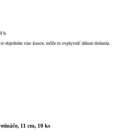
9 h
.
k si objednáte viac kusov, môže to ovplyvniť dátum dodania.
tináče, 11 cm, 10 ks