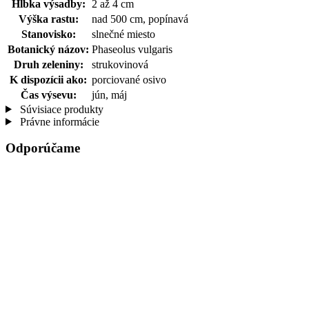
Hĺbka výsadby:
2 až 4 cm
Výška rastu:
nad 500 cm, popínavá
Stanovisko:
slnečné miesto
Botanický názov:
Phaseolus vulgaris
Druh zeleniny:
strukovinová
K dispozícii ako:
porciované osivo
Čas výsevu:
jún, máj
Súvisiace produkty
Právne informácie
Odporúčame