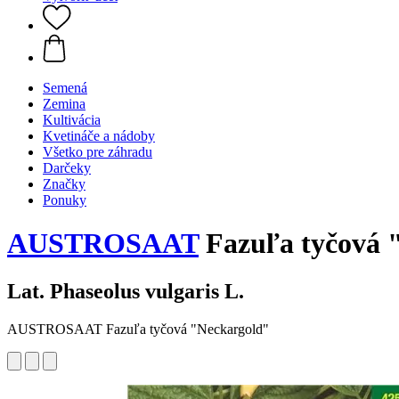
Semená
Zemina
Kultivácia
Kvetináče a nádoby
Všetko pre záhradu
Darčeky
Značky
Ponuky
AUSTROSAAT
Fazuľa tyčová 
Lat. Phaseolus vulgaris L.
AUSTROSAAT Fazuľa tyčová "Neckargold"