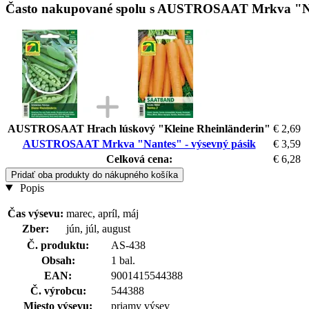
Často nakupované spolu s AUSTROSAAT Mrkva "Nan
AUSTROSAAT Hrach lúskový "Kleine Rheinländerin"
€ 2,69
AUSTROSAAT Mrkva "Nantes" - výsevný pásik
€ 3,59
Celková cena:
€ 6,28
Pridať oba produkty do nákupného košíka
Popis
Čas výsevu:
marec, apríl, máj
Zber:
jún, júl, august
Č. produktu:
AS-438
Obsah:
1 bal.
EAN:
9001415544388
Č. výrobcu:
544388
Miesto výsevu:
priamy výsev