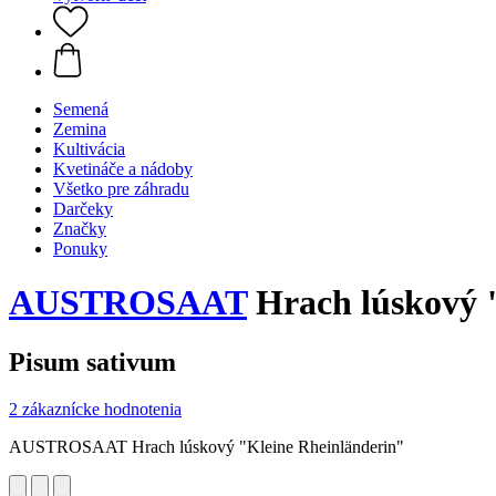
Semená
Zemina
Kultivácia
Kvetináče a nádoby
Všetko pre záhradu
Darčeky
Značky
Ponuky
AUSTROSAAT
Hrach lúskový 
Pisum sativum
2 zákaznícke hodnotenia
AUSTROSAAT Hrach lúskový "Kleine Rheinländerin"