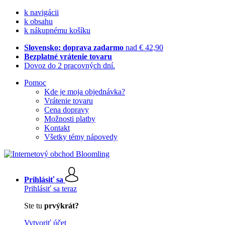
k navigácii
k obsahu
k nákupnému košíku
Slovensko: doprava zadarmo
nad € 42,90
Bezplatné vrátenie tovaru
Dovoz do 2 pracovných dní.
Pomoc
Kde je moja objednávka?
Vrátenie tovaru
Cena dopravy
Možnosti platby
Kontakt
Všetky témy nápovedy
Prihlásiť sa
Prihlásiť sa teraz
Ste tu
prvýkrát?
Vytvoriť účet