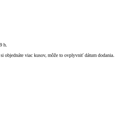
9 h
.
k si objednáte viac kusov, môže to ovplyvniť dátum dodania.