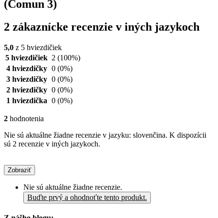
(Comun 3)
2 zákaznícke recenzie v iných jazykoch
5,0
z 5 hviezdičiek
5 hviezdičiek
2
(100%)
4 hviezdičky
0
(0%)
3 hviezdičky
0
(0%)
2 hviezdičky
0
(0%)
1 hviezdička
0
(0%)
2
hodnotenia
Nie sú aktuálne žiadne recenzie v jazyku: slovenčina. K dispozícii
sú 2 recenzie v iných jazykoch.
Zobraziť
Nie sú aktuálne žiadne recenzie.
Buďte prvý a ohodnoťte tento produkt.
Z nášho blogu: