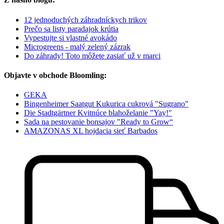
12 jednoduchých záhradníckych trikov
Prečo sa listy paradajok krútia
Vypestujte si vlastné avokádo
Microgreens - malý zelený zázrak
Do záhrady! Toto môžete zasiať už v marci
Objavte v obchode Bloomling:
GEKA
Bingenheimer Saatgut Kukurica cukrová "Sugrano"
Die Stadtgärtner Kvitnúce blahoželanie "Yay!"
Sada na pestovanie bonsajov "Ready to Grow“
AMAZONAS XL hojdacia sieť Barbados