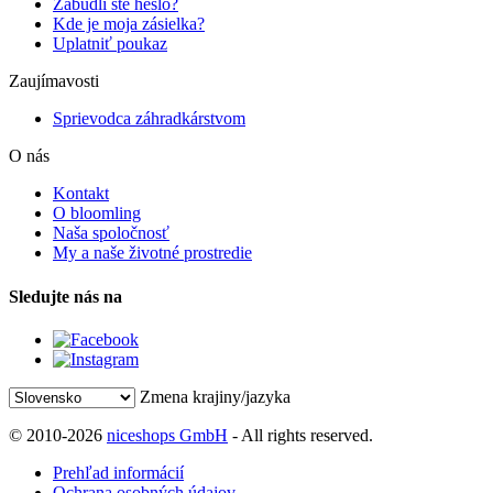
Zabudli ste heslo?
Kde je moja zásielka?
Uplatniť poukaz
Zaujímavosti
Sprievodca záhradkárstvom
O nás
Kontakt
O bloomling
Naša spoločnosť
My a naše životné prostredie
Sledujte nás na
Zmena krajiny/jazyka
© 2010-2026
niceshops GmbH
- All rights reserved.
Prehľad informácií
Ochrana osobných údajov