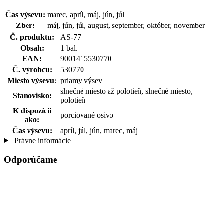
Čas výsevu:
marec, apríl, máj, jún, júl
Zber:
máj, jún, júl, august, september, október, november
Č. produktu:
AS-77
Obsah:
1 bal.
EAN:
9001415530770
Č. výrobcu:
530770
Miesto výsevu:
priamy výsev
slnečné miesto až polotieň, slnečné miesto,
Stanovisko:
polotieň
K dispozícii
porciované osivo
ako:
Čas výsevu:
apríl, júl, jún, marec, máj
Právne informácie
Odporúčame