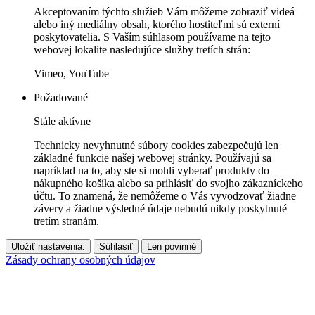
Akceptovaním týchto služieb Vám môžeme zobraziť videá
alebo iný mediálny obsah, ktorého hostiteľmi sú externí
poskytovatelia. S Vaším súhlasom používame na tejto
webovej lokalite nasledujúce služby tretích strán:
Vimeo, YouTube
Požadované
Stále aktívne
Technicky nevyhnutné súbory cookies zabezpečujú len
základné funkcie našej webovej stránky. Používajú sa
napríklad na to, aby ste si mohli vyberať produkty do
nákupného košíka alebo sa prihlásiť do svojho zákazníckeho
účtu. To znamená, že nemôžeme o Vás vyvodzovať žiadne
závery a žiadne výsledné údaje nebudú nikdy poskytnuté
tretím stranám.
Uložiť nastavenia.
Súhlasiť
Len povinné
Zásady ochrany osobných údajov