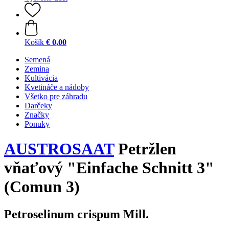
Košík
€ 0,00
Semená
Zemina
Kultivácia
Kvetináče a nádoby
Všetko pre záhradu
Darčeky
Značky
Ponuky
AUSTROSAAT
Petržlen
vňaťový "Einfache Schnitt 3"
(Comun 3)
Petroselinum crispum Mill.