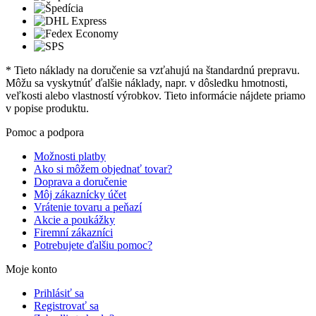
* Tieto náklady na doručenie sa vzťahujú na štandardnú prepravu.
Môžu sa vyskytnúť ďalšie náklady, napr. v dôsledku hmotnosti,
veľkosti alebo vlastností výrobkov. Tieto informácie nájdete priamo
v popise produktu.
Pomoc a podpora
Možnosti platby
Ako si môžem objednať tovar?
Doprava a doručenie
Môj zákaznícky účet
Vrátenie tovaru a peňazí
Akcie a poukážky
Firemní zákazníci
Potrebujete ďalšiu pomoc?
Moje konto
Prihlásiť sa
Registrovať sa