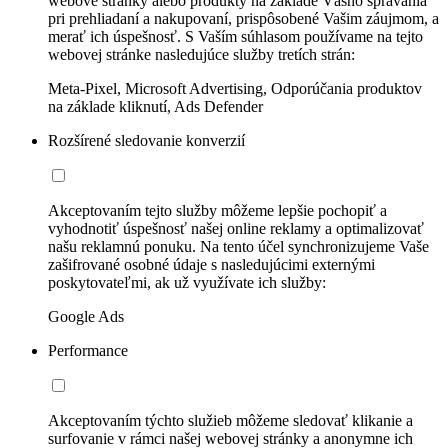
webové stránky alebo produkty na základe Vášho správania
pri prehliadaní a nakupovaní, prispôsobené Vašim záujmom, a
merať ich úspešnosť. S Vaším súhlasom používame na tejto
webovej stránke nasledujúce služby tretích strán:
Meta-Pixel, Microsoft Advertising, Odporúčania produktov
na základe kliknutí, Ads Defender
Rozšírené sledovanie konverzií
Akceptovaním tejto služby môžeme lepšie pochopiť a
vyhodnotiť úspešnosť našej online reklamy a optimalizovať
našu reklamnú ponuku. Na tento účel synchronizujeme Vaše
zašifrované osobné údaje s nasledujúcimi externými
poskytovateľmi, ak už využívate ich služby:
Google Ads
Performance
Akceptovaním týchto služieb môžeme sledovať klikanie a
surfovanie v rámci našej webovej stránky a anonymne ich