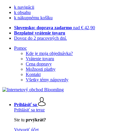
k navigácii
k obsahu
k nákupnému košíku
Slovensko: doprava zadarmo
nad € 42,90
Bezplatné vrátenie tovaru
Dovoz do 2 pracovných dní.
Pomoc
Kde je moja objednávka?
Vrátenie tovaru
Cena dopravy
Možnosti platby
Kontakt
Všetky témy nápovedy
Prihlásiť sa
Prihlásiť sa teraz
Ste tu
prvýkrát?
Vytvoriť účet