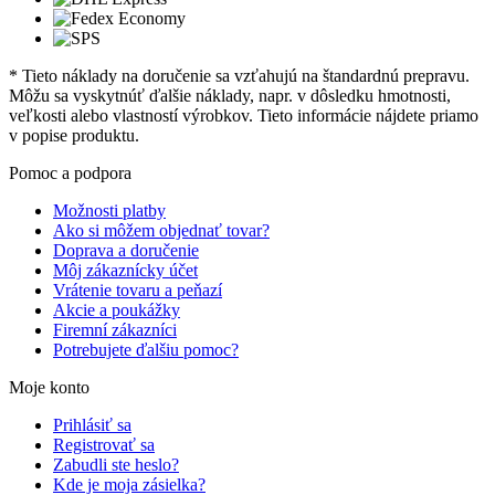
* Tieto náklady na doručenie sa vzťahujú na štandardnú prepravu.
Môžu sa vyskytnúť ďalšie náklady, napr. v dôsledku hmotnosti,
veľkosti alebo vlastností výrobkov. Tieto informácie nájdete priamo
v popise produktu.
Pomoc a podpora
Možnosti platby
Ako si môžem objednať tovar?
Doprava a doručenie
Môj zákaznícky účet
Vrátenie tovaru a peňazí
Akcie a poukážky
Firemní zákazníci
Potrebujete ďalšiu pomoc?
Moje konto
Prihlásiť sa
Registrovať sa
Zabudli ste heslo?
Kde je moja zásielka?