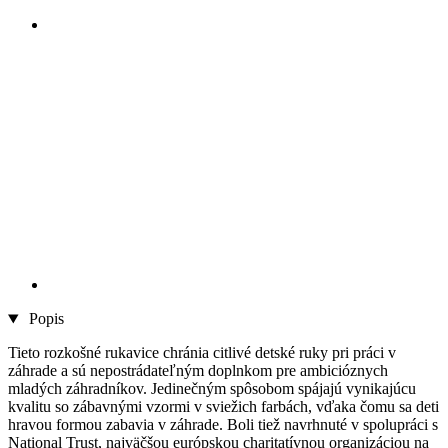
Popis
Tieto rozkošné rukavice chránia citlivé detské ruky pri práci v
záhrade a sú nepostrádateľným doplnkom pre ambicióznych
mladých záhradníkov. Jedinečným spôsobom spájajú vynikajúcu
kvalitu so zábavnými vzormi v sviežich farbách, vďaka čomu sa deti
hravou formou zabavia v záhrade. Boli tiež navrhnuté v spolupráci s
National Trust, najväčšou európskou charitatívnou organizáciou na