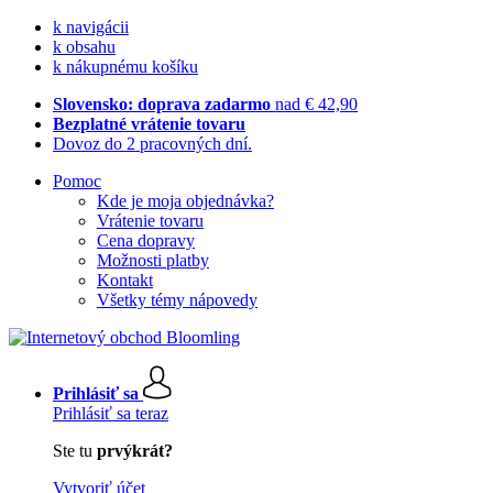
k navigácii
k obsahu
k nákupnému košíku
Slovensko: doprava zadarmo
nad € 42,90
Bezplatné vrátenie tovaru
Dovoz do 2 pracovných dní.
Pomoc
Kde je moja objednávka?
Vrátenie tovaru
Cena dopravy
Možnosti platby
Kontakt
Všetky témy nápovedy
Prihlásiť sa
Prihlásiť sa teraz
Ste tu
prvýkrát?
Vytvoriť účet