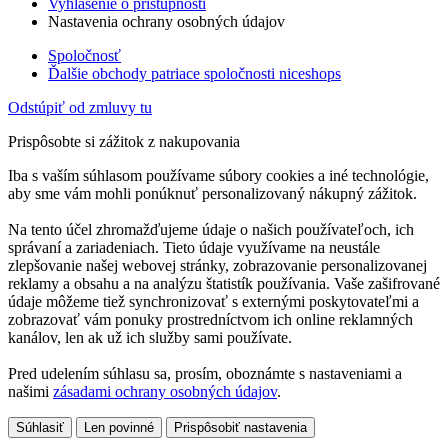
Vyhlásenie o prístupnosti
Nastavenia ochrany osobných údajov
Spoločnosť
Ďalšie obchody patriace spoločnosti niceshops
Odstúpiť od zmluvy tu
Prispôsobte si zážitok z nakupovania
Iba s vaším súhlasom používame súbory cookies a iné technológie,
aby sme vám mohli ponúknuť personalizovaný nákupný zážitok.
Na tento účel zhromažďujeme údaje o našich používateľoch, ich
správaní a zariadeniach. Tieto údaje využívame na neustále
zlepšovanie našej webovej stránky, zobrazovanie personalizovanej
reklamy a obsahu a na analýzu štatistík používania. Vaše zašifrované
údaje môžeme tiež synchronizovať s externými poskytovateľmi a
zobrazovať vám ponuky prostredníctvom ich online reklamných
kanálov, len ak už ich služby sami používate.
Pred udelením súhlasu sa, prosím, oboznámte s nastaveniami a
našimi
zásadami ochrany osobných údajov
.
Súhlasiť
Len povinné
Prispôsobiť nastavenia