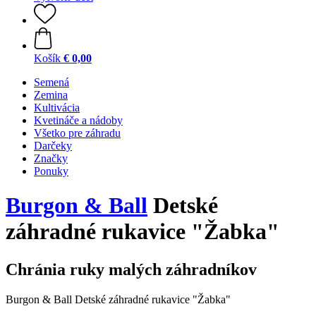
Košík
€ 0,00
Semená
Zemina
Kultivácia
Kvetináče a nádoby
Všetko pre záhradu
Darčeky
Značky
Ponuky
Burgon & Ball
Detské
záhradné rukavice "Žabka"
Chránia ruky malých záhradníkov
Burgon & Ball Detské záhradné rukavice "Žabka"