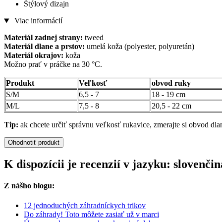
Štýlový dizajn
Viac informácií
Materiál zadnej strany:
tweed
Materiál dlane a prstov:
umelá koža (polyester, polyuretán)
Materiál okrajov:
koža
Možno prať v práčke na 30 °C.
Produkt
Veľkosť
obvod ruky
S/M
6,5 - 7
18 - 19 cm
M/L
7,5 - 8
20,5 - 22 cm
Tip:
ak chcete určiť správnu veľkosť rukavice, zmerajte si obvod dla
Ohodnotiť produkt
K dispozícii je recenzií v jazyku: sloven
Z nášho blogu:
12 jednoduchých záhradníckych trikov
Do záhrady! Toto môžete zasiať už v marci