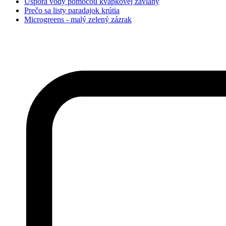
Úspora vody pomocou kvapkovej závlahy
Prečo sa listy paradajok krútia
Microgreens - malý zelený zázrak