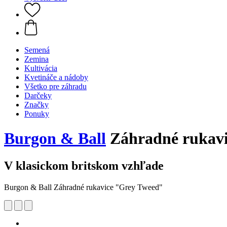
Semená
Zemina
Kultivácia
Kvetináče a nádoby
Všetko pre záhradu
Darčeky
Značky
Ponuky
Burgon & Ball
Záhradné rukavi
V klasickom britskom vzhľade
Burgon & Ball Záhradné rukavice "Grey Tweed"