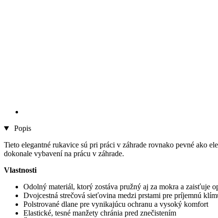
Popis
Tieto elegantné rukavice sú pri práci v záhrade rovnako pevné ako e
dokonale vybavení na prácu v záhrade.
Vlastnosti
Odolný materiál, ktorý zostáva pružný aj za mokra a zaisťuje o
Dvojcestná strečová sieťovina medzi prstami pre príjemnú klí
Polstrované dlane pre vynikajúcu ochranu a vysoký komfort
Elastické, tesné manžety chránia pred znečistením