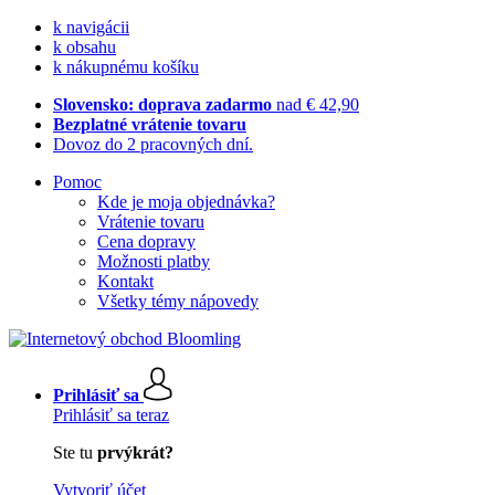
k navigácii
k obsahu
k nákupnému košíku
Slovensko: doprava zadarmo
nad € 42,90
Bezplatné vrátenie tovaru
Dovoz do 2 pracovných dní.
Pomoc
Kde je moja objednávka?
Vrátenie tovaru
Cena dopravy
Možnosti platby
Kontakt
Všetky témy nápovedy
Prihlásiť sa
Prihlásiť sa teraz
Ste tu
prvýkrát?
Vytvoriť účet