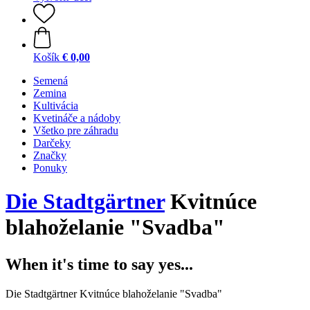
Košík
€ 0,00
Semená
Zemina
Kultivácia
Kvetináče a nádoby
Všetko pre záhradu
Darčeky
Značky
Ponuky
Die Stadtgärtner
Kvitnúce
blahoželanie "Svadba"
When it's time to say yes...
Die Stadtgärtner Kvitnúce blahoželanie "Svadba"