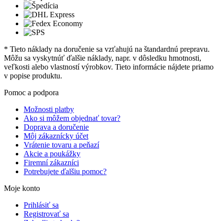
* Tieto náklady na doručenie sa vzťahujú na štandardnú prepravu.
Môžu sa vyskytnúť ďalšie náklady, napr. v dôsledku hmotnosti,
veľkosti alebo vlastností výrobkov. Tieto informácie nájdete priamo
v popise produktu.
Pomoc a podpora
Možnosti platby
Ako si môžem objednať tovar?
Doprava a doručenie
Môj zákaznícky účet
Vrátenie tovaru a peňazí
Akcie a poukážky
Firemní zákazníci
Potrebujete ďalšiu pomoc?
Moje konto
Prihlásiť sa
Registrovať sa