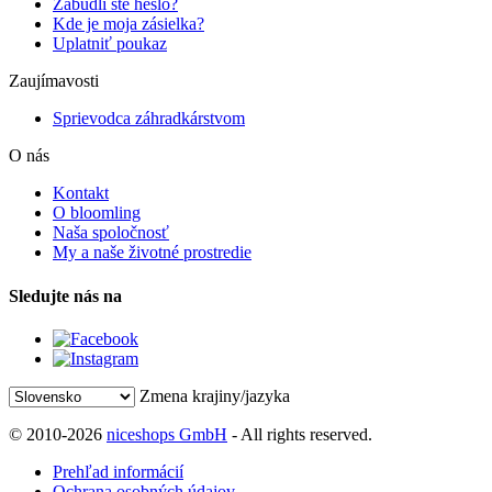
Zabudli ste heslo?
Kde je moja zásielka?
Uplatniť poukaz
Zaujímavosti
Sprievodca záhradkárstvom
O nás
Kontakt
O bloomling
Naša spoločnosť
My a naše životné prostredie
Sledujte nás na
Zmena krajiny/jazyka
© 2010-2026
niceshops GmbH
- All rights reserved.
Prehľad informácií
Ochrana osobných údajov