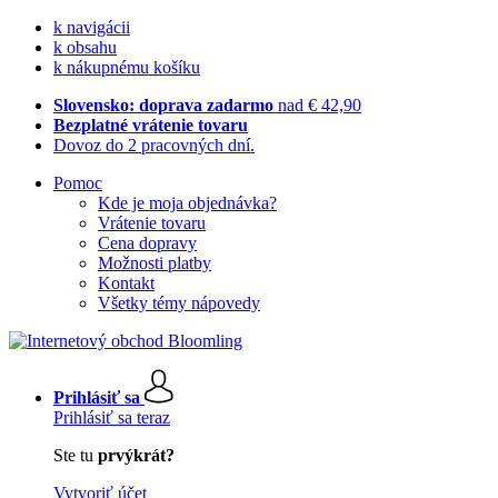
k navigácii
k obsahu
k nákupnému košíku
Slovensko: doprava zadarmo
nad € 42,90
Bezplatné vrátenie tovaru
Dovoz do 2 pracovných dní.
Pomoc
Kde je moja objednávka?
Vrátenie tovaru
Cena dopravy
Možnosti platby
Kontakt
Všetky témy nápovedy
Prihlásiť sa
Prihlásiť sa teraz
Ste tu
prvýkrát?
Vytvoriť účet