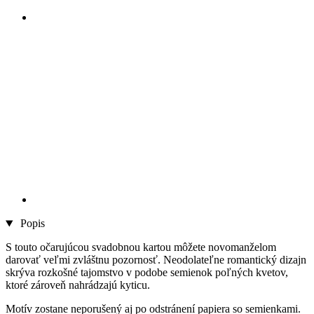
Popis
S touto očarujúcou svadobnou kartou môžete novomanželom
darovať veľmi zvláštnu pozornosť. Neodolateľne romantický dizajn
skrýva rozkošné tajomstvo v podobe semienok poľných kvetov,
ktoré zároveň nahrádzajú kyticu.
Motív zostane neporušený aj po odstránení papiera so semienkami.