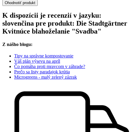
Ohodnotiť produkt
K dispozícii je recenzií v jazyku:
slovenčina pre produkt: Die Stadtgärtner
Kvitnúce blahoželanie "Svadba"
Z nášho blogu:
Tipy na správne kompostovanie
Váš plán výsevu na apríl
Čo pomáha proti mravcom v záhrade?
Prečo sa listy paradajok krútia
Microgreens - malý zelený zázrak