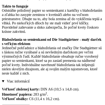
Takto to funguje
Odstráňte priložený papier so semienkami z kartičky s blahoželaním
a zľahka ho zasypte zeminou v kvetináči alebo na voľnom
priestranstve. Dbajte na to, aby bola zemina až do vyklíčenia teplá a
vlhká. Po niekoľkých dňoch by ste mali vidieť prvé klíčky.
Pravidelné zalievanie a slnko zabezpečia, že poľné kvety čoskoro
krásne zakvitnú.
Blahoželania so semienkami od Die Stadtgärtner - malý darček
s veľkým efektom
Jedinečné pohľadnice a blahoželania od značky Die Stadtgärtner sú
s láskou ručne vyrábané a sú nevšedným darčekom pre veľmi
výnimočných ľudí. Každé blahoželanie obsahuje ručne vyrobený
papier so semienkami, ktoré sa po zasiatí premenia na nádherné
poľné kvety. Individuálne navrhnuté blahoželania tak inšpirujú
nielen skvelým dizajnom, ale aj svojím malým tajomstvom, ktoré
nesie každé z nich.
Viac informácií
Veľkosť zloženej karty:
DIN A6 (10,5 x 14,8 cm).
2
Hmotnosť papiera:
283 g/m
.
Veľkosť obálky:
C6 (11,4 x 16,2 cm).