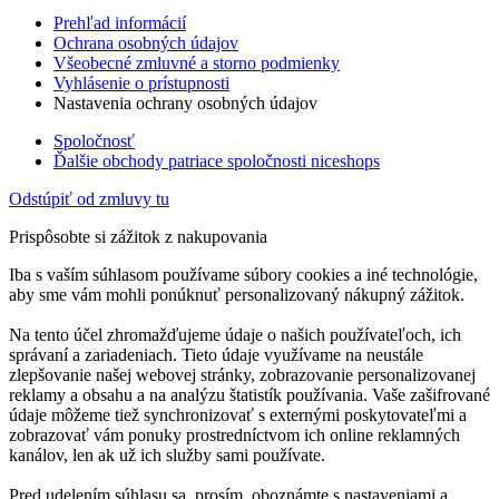
Prehľad informácií
Ochrana osobných údajov
Všeobecné zmluvné a storno podmienky
Vyhlásenie o prístupnosti
Nastavenia ochrany osobných údajov
Spoločnosť
Ďalšie obchody patriace spoločnosti niceshops
Odstúpiť od zmluvy tu
Prispôsobte si zážitok z nakupovania
Iba s vaším súhlasom používame súbory cookies a iné technológie,
aby sme vám mohli ponúknuť personalizovaný nákupný zážitok.
Na tento účel zhromažďujeme údaje o našich používateľoch, ich
správaní a zariadeniach. Tieto údaje využívame na neustále
zlepšovanie našej webovej stránky, zobrazovanie personalizovanej
reklamy a obsahu a na analýzu štatistík používania. Vaše zašifrované
údaje môžeme tiež synchronizovať s externými poskytovateľmi a
zobrazovať vám ponuky prostredníctvom ich online reklamných
kanálov, len ak už ich služby sami používate.
Pred udelením súhlasu sa, prosím, oboznámte s nastaveniami a