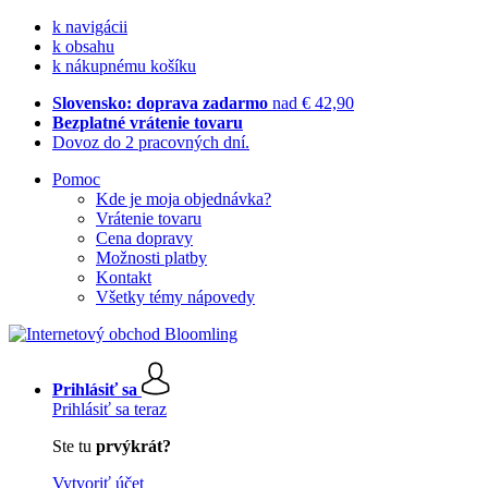
k navigácii
k obsahu
k nákupnému košíku
Slovensko: doprava zadarmo
nad € 42,90
Bezplatné vrátenie tovaru
Dovoz do 2 pracovných dní.
Pomoc
Kde je moja objednávka?
Vrátenie tovaru
Cena dopravy
Možnosti platby
Kontakt
Všetky témy nápovedy
Prihlásiť sa
Prihlásiť sa teraz
Ste tu
prvýkrát?
Vytvoriť účet