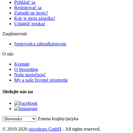
Prihlásiť sa
Registrovať sa
Zabudli ste heslo?
Kde je moja zásielka?
Uplatniť poukaz
Zaujímavosti
Sprievodca záhradkárstvom
O nás
Kontakt
O bloomling
Naša spoločnosť
My a naše životné prostredie
Sledujte nás na
Zmena krajiny/jazyka
© 2010-2026
niceshops GmbH
- All rights reserved.