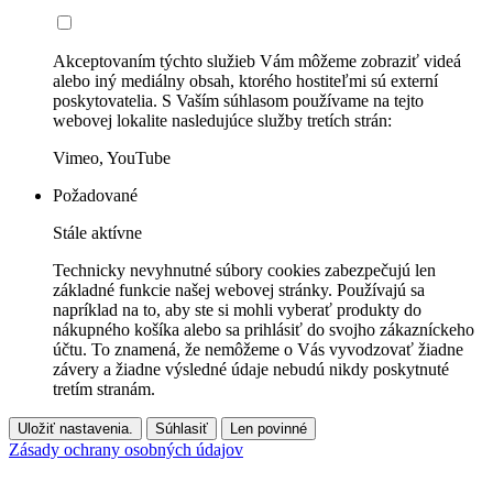
Akceptovaním týchto služieb Vám môžeme zobraziť videá
alebo iný mediálny obsah, ktorého hostiteľmi sú externí
poskytovatelia. S Vaším súhlasom používame na tejto
webovej lokalite nasledujúce služby tretích strán:
Vimeo, YouTube
Požadované
Stále aktívne
Technicky nevyhnutné súbory cookies zabezpečujú len
základné funkcie našej webovej stránky. Používajú sa
napríklad na to, aby ste si mohli vyberať produkty do
nákupného košíka alebo sa prihlásiť do svojho zákazníckeho
účtu. To znamená, že nemôžeme o Vás vyvodzovať žiadne
závery a žiadne výsledné údaje nebudú nikdy poskytnuté
tretím stranám.
Uložiť nastavenia.
Súhlasiť
Len povinné
Zásady ochrany osobných údajov