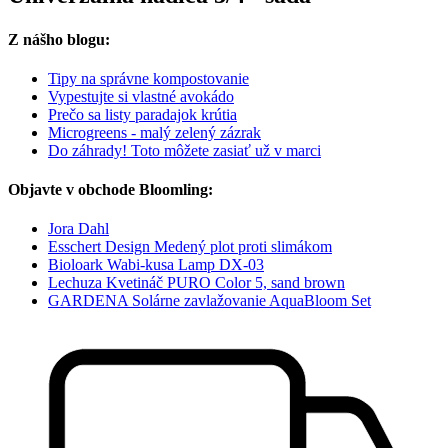
Z nášho blogu:
Tipy na správne kompostovanie
Vypestujte si vlastné avokádo
Prečo sa listy paradajok krútia
Microgreens - malý zelený zázrak
Do záhrady! Toto môžete zasiať už v marci
Objavte v obchode Bloomling:
Jora Dahl
Esschert Design Medený plot proti slimákom
Bioloark Wabi-kusa Lamp DX-03
Lechuza Kvetináč PURO Color 5, sand brown
GARDENA Solárne zavlažovanie AquaBloom Set