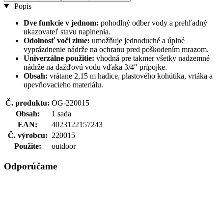
Popis
Dve funkcie v jednom:
pohodlný odber vody a prehľadný
ukazovateľ stavu naplnenia.
Odolnosť voči zime:
umožňuje jednoduché a úplné
vyprázdnenie nádrže na ochranu pred poškodením mrazom.
Univerzálne použitie:
vhodná pre takmer všetky nadzemné
nádrže na dažďovú vodu vďaka 3/4″ prípojke.
Obsah:
vrátane 2,15 m hadice, plastového kohútika, vrtáka a
upevňovacieho materiálu.
Č. produktu:
OG-220015
Obsah:
1 sada
EAN:
4023122157243
Č. výrobcu:
220015
Použite:
outdoor
Odporúčame