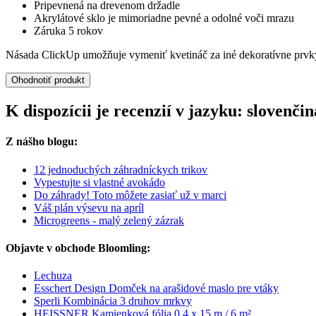
Pripevnená na drevenom držadle
Akrylátové sklo je mimoriadne pevné a odolné voči mrazu
Záruka 5 rokov
Násada ClickUp umožňuje vymeniť kvetináč za iné dekoratívne prvky.
Ohodnotiť produkt
K dispozícii je recenzií v jazyku: slove
Z nášho blogu:
12 jednoduchých záhradníckych trikov
Vypestujte si vlastné avokádo
Do záhrady! Toto môžete zasiať už v marci
Váš plán výsevu na apríl
Microgreens - malý zelený zázrak
Objavte v obchode Bloomling:
Lechuza
Esschert Design Domček na arašidové maslo pre vtáky
Sperli Kombinácia 3 druhov mrkvy
HEISSNER Kamienková fólia 0,4 x 15 m / 6 m²