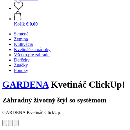
Košík
€ 0,00
Semená
Zemina
Kultivácia
Kvetináče a nádoby
Všetko pre záhradu
Darčeky
Značky
Ponuky
GARDENA
Kvetináč ClickUp!
Záhradný životný štýl so systémom
GARDENA Kvetináč ClickUp!