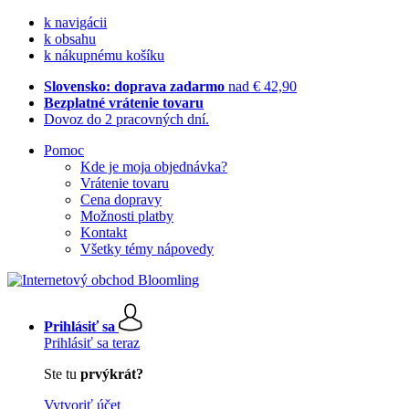
k navigácii
k obsahu
k nákupnému košíku
Slovensko: doprava zadarmo
nad € 42,90
Bezplatné vrátenie tovaru
Dovoz do 2 pracovných dní.
Pomoc
Kde je moja objednávka?
Vrátenie tovaru
Cena dopravy
Možnosti platby
Kontakt
Všetky témy nápovedy
Prihlásiť sa
Prihlásiť sa teraz
Ste tu
prvýkrát?
Vytvoriť účet