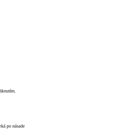
liknutím.
eká po násade