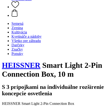
Semená
Zemina
Kultivácia
Kvetináče a nádoby
Všetko pre záhradu
Darčeky
Značky
Ponuky
HEISSNER
Smart Light 2-Pin
Connection Box, 10 m
S 3 prípojkami na individuálne rozšírenie
koncepcie osvetlenia
HEISSNER Smart Light 2-Pin Connection Box