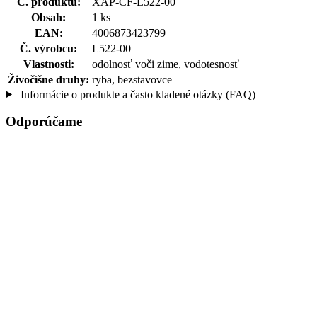
Č. produktu:
XAP-CF-L522-00
Obsah:
1 ks
EAN:
4006873423799
Č. výrobcu:
L522-00
Vlastnosti:
odolnosť voči zime, vodotesnosť
Živočíšne druhy:
ryba, bezstavovce
Informácie o produkte a často kladené otázky (FAQ)
Odporúčame