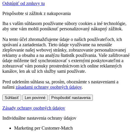
Odstúpiť od zmluvy tu
Prispôsobte si zážitok z nakupovania
Iba s vaším súhlasom používame súbory cookies a iné technológie,
aby sme vám mohli ponúknuť personalizovaný nákupný zážitok.
Na tento účel zhromažďujeme údaje o našich používateľoch, ich
správaní a zariadeniach. Tieto údaje využívame na neustále
zlepšovanie našej webovej stránky, zobrazovanie personalizovanej
reklamy a obsahu a na analýzu štatistík používania. Vaše zašifrované
údaje môžeme tiež synchronizovať s externými poskytovateľmi a
zobrazovať vám ponuky prostredníctvom ich online reklamných
kanálov, len ak už ich služby sami používate.
Pred udelením súhlasu sa, prosím, oboznámte s nastaveniami a
našimi
zásadami ochrany osobných údajov
.
Súhlasiť
Len povinné
Prispôsobiť nastavenia
Zásady ochrany osobných údajov
Individuálne nastavenia ochrany údajov
Marketing per Customer-Match