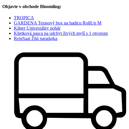
Objavte v obchode Bloomling:
TROPICA
GARDENA Terasový box na hadicu RollUp M
Kilner Univerzálny pohár
Klietková pasca na odchyt živých myší s 1 otvorom
ReinSaat Žltá paradajka