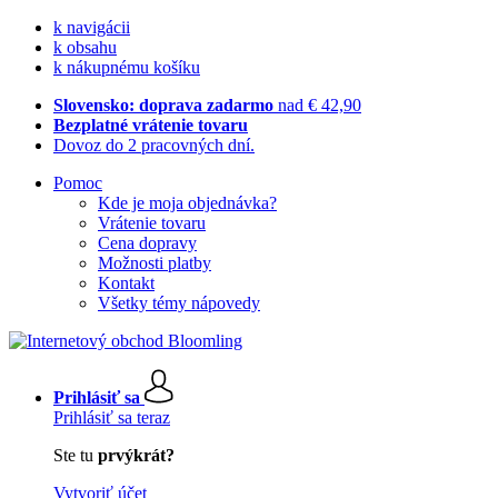
k navigácii
k obsahu
k nákupnému košíku
Slovensko: doprava zadarmo
nad € 42,90
Bezplatné vrátenie tovaru
Dovoz do 2 pracovných dní.
Pomoc
Kde je moja objednávka?
Vrátenie tovaru
Cena dopravy
Možnosti platby
Kontakt
Všetky témy nápovedy
Prihlásiť sa
Prihlásiť sa teraz
Ste tu
prvýkrát?
Vytvoriť účet