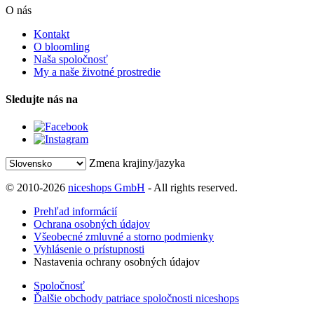
O nás
Kontakt
O bloomling
Naša spoločnosť
My a naše životné prostredie
Sledujte nás na
Zmena krajiny/jazyka
© 2010-2026
niceshops GmbH
- All rights reserved.
Prehľad informácií
Ochrana osobných údajov
Všeobecné zmluvné a storno podmienky
Vyhlásenie o prístupnosti
Nastavenia ochrany osobných údajov
Spoločnosť
Ďalšie obchody patriace spoločnosti niceshops