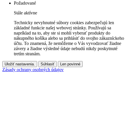
Požadované
Stále aktívne
Technicky nevyhnutné súbory cookies zabezpečujú len
základné funkcie našej webovej stránky. Používajú sa
napríklad na to, aby ste si mohli vyberať produkty do
nákupného košíka alebo sa prihlásiť do svojho zákazníckeho
účtu. To znamená, že nemôžeme o Vás vyvodzovať žiadne
závery a žiadne výsledné údaje nebudú nikdy poskytnuté
tretím stranám.
Uložiť nastavenia.
Súhlasiť
Len povinné
Zásady ochrany osobných údajov