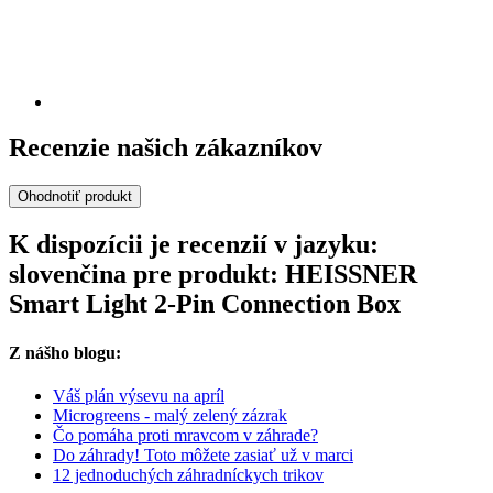
Recenzie našich zákazníkov
Ohodnotiť produkt
K dispozícii je recenzií v jazyku:
slovenčina pre produkt: HEISSNER
Smart Light 2-Pin Connection Box
Z nášho blogu:
Váš plán výsevu na apríl
Microgreens - malý zelený zázrak
Čo pomáha proti mravcom v záhrade?
Do záhrady! Toto môžete zasiať už v marci
12 jednoduchých záhradníckych trikov