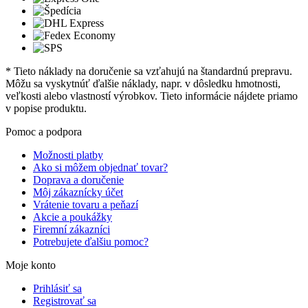
* Tieto náklady na doručenie sa vzťahujú na štandardnú prepravu.
Môžu sa vyskytnúť ďalšie náklady, napr. v dôsledku hmotnosti,
veľkosti alebo vlastností výrobkov. Tieto informácie nájdete priamo
v popise produktu.
Pomoc a podpora
Možnosti platby
Ako si môžem objednať tovar?
Doprava a doručenie
Môj zákaznícky účet
Vrátenie tovaru a peňazí
Akcie a poukážky
Firemní zákazníci
Potrebujete ďalšiu pomoc?
Moje konto
Prihlásiť sa
Registrovať sa