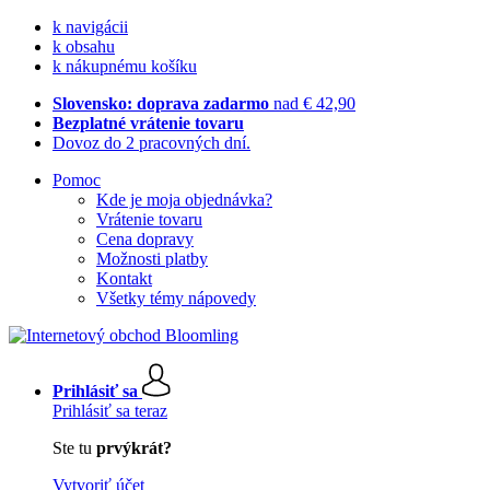
k navigácii
k obsahu
k nákupnému košíku
Slovensko: doprava zadarmo
nad € 42,90
Bezplatné vrátenie tovaru
Dovoz do 2 pracovných dní.
Pomoc
Kde je moja objednávka?
Vrátenie tovaru
Cena dopravy
Možnosti platby
Kontakt
Všetky témy nápovedy
Prihlásiť sa
Prihlásiť sa teraz
Ste tu
prvýkrát?
Vytvoriť účet