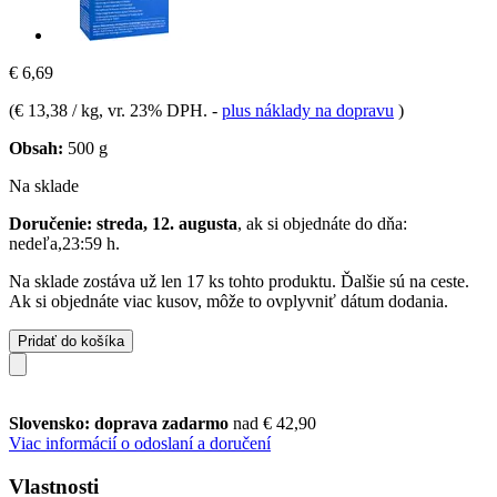
€ 6,69
(
€ 13,38 / kg
, vr. 23% DPH.
-
plus náklady na dopravu
)
Obsah:
500 g
Na sklade
Doručenie: streda, 12. augusta
, ak si objednáte do dňa:
nedeľa,23:59 h
.
Na sklade zostáva už len 17 ks tohto produktu. Ďalšie sú na ceste.
Ak si objednáte viac kusov, môže to ovplyvniť dátum dodania.
Pridať do košíka
Slovensko: doprava zadarmo
nad € 42,90
Viac informácií o odoslaní a doručení
Vlastnosti