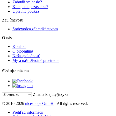
Zabudli ste heslo?
Kde je moja zásielka?
Uplatniť poukaz
Zaujímavosti
Sprievodca záhradkárstvom
O nás
Kontakt
O bloomling
Naša spoločnosť
My a naše životné prostredie
Sledujte nás na
Zmena krajiny/jazyka
© 2010-2026
niceshops GmbH
- All rights reserved.
Prehľad informácií