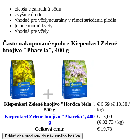
zlepšuje záhradnú pôdu
zvyšuje úrodu
vhodné pre včelyneutrálny v rámci striedania plodín
jemne modré kvety
vhodná pre včely
Často nakupované spolu s Kiepenkerl Zelené
hnojivo "Phacelia", 400 g
Kiepenkerl Zelené hnojivo "Horčica biela",
€ 6,69
(€ 13,38 /
500 g
kg)
Kiepenkerl Zelené hnojivo "Phacelia", 400
€ 13,09
g
(€ 32,73 / kg)
Celková cena:
€ 19,78
Pridať oba produkty do nákupného košíka