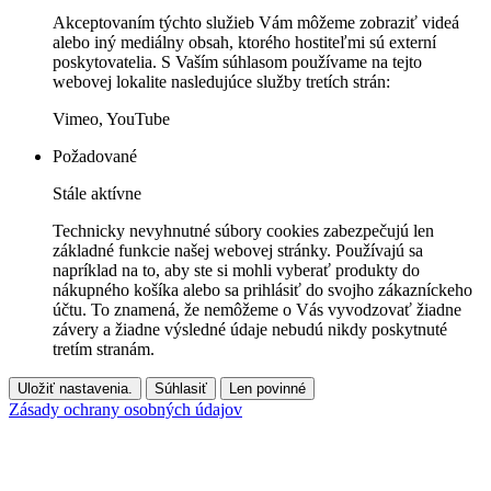
Akceptovaním týchto služieb Vám môžeme zobraziť videá
alebo iný mediálny obsah, ktorého hostiteľmi sú externí
poskytovatelia. S Vaším súhlasom používame na tejto
webovej lokalite nasledujúce služby tretích strán:
Vimeo, YouTube
Požadované
Stále aktívne
Technicky nevyhnutné súbory cookies zabezpečujú len
základné funkcie našej webovej stránky. Používajú sa
napríklad na to, aby ste si mohli vyberať produkty do
nákupného košíka alebo sa prihlásiť do svojho zákazníckeho
účtu. To znamená, že nemôžeme o Vás vyvodzovať žiadne
závery a žiadne výsledné údaje nebudú nikdy poskytnuté
tretím stranám.
Uložiť nastavenia.
Súhlasiť
Len povinné
Zásady ochrany osobných údajov