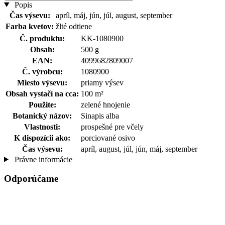
Popis
Čas výsevu:
apríl, máj, jún, júl, august, september
Farba kvetov:
žlté odtiene
Č. produktu:
KK-1080900
Obsah:
500 g
EAN:
4099682809007
Č. výrobcu:
1080900
Miesto výsevu:
priamy výsev
Obsah vystačí na cca:
100 m²
Použite:
zelené hnojenie
Botanický názov:
Sinapis alba
Vlastnosti:
prospešné pre včely
K dispozícii ako:
porciované osivo
Čas výsevu:
apríl, august, júl, jún, máj, september
Právne informácie
Odporúčame