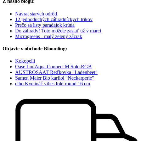
Z nášho blogu:
Návrat starých odrôd
12 jednoduchých záhradníckych trikov
Prečo sa listy paradajok krútia
Do záhrady! Toto môžete zasiať už v marci
Microgreens - malý zelený zázrak
Objavte v obchode Bloomling:
Kokopelli
Oase LunAqua Connect M Solo RGB
AUSTROSAAT Reďkovka "Ladenbeet"
Samen Maier Bio karfiol "Neckarperle"
elho Kvetináč vibes fold round 16 cm