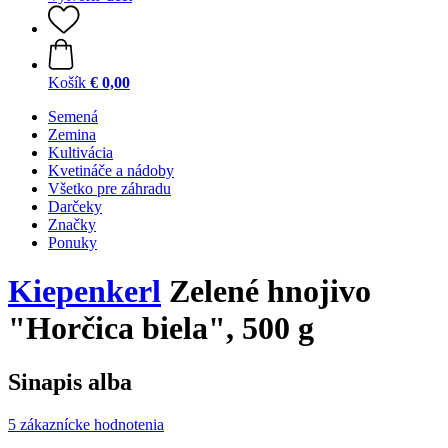
Košík
€ 0,00
Semená
Zemina
Kultivácia
Kvetináče a nádoby
Všetko pre záhradu
Darčeky
Značky
Ponuky
Kiepenkerl
Zelené hnojivo
"Horčica biela", 500 g
Sinapis alba
5 zákaznícke hodnotenia