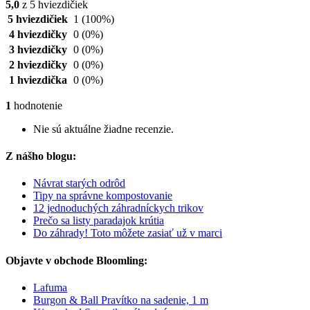
5,0
z 5 hviezdičiek
5 hviezdičiek
1
(100%)
4 hviezdičky
0
(0%)
3 hviezdičky
0
(0%)
2 hviezdičky
0
(0%)
1 hviezdička
0
(0%)
1
hodnotenie
Nie sú aktuálne žiadne recenzie.
Z nášho blogu:
Návrat starých odrôd
Tipy na správne kompostovanie
12 jednoduchých záhradníckych trikov
Prečo sa listy paradajok krútia
Do záhrady! Toto môžete zasiať už v marci
Objavte v obchode Bloomling:
Lafuma
Burgon & Ball Pravítko na sadenie, 1 m