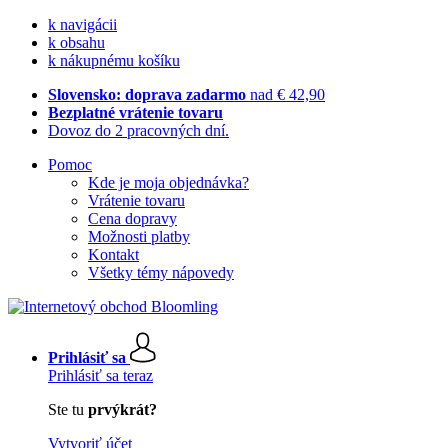
k navigácii
k obsahu
k nákupnému košíku
Slovensko: doprava zadarmo
nad € 42,90
Bezplatné vrátenie tovaru
Dovoz do 2 pracovných dní.
Pomoc
Kde je moja objednávka?
Vrátenie tovaru
Cena dopravy
Možnosti platby
Kontakt
Všetky témy nápovedy
Prihlásiť sa
Prihlásiť sa teraz
Ste tu
prvýkrát?
Vytvoriť účet