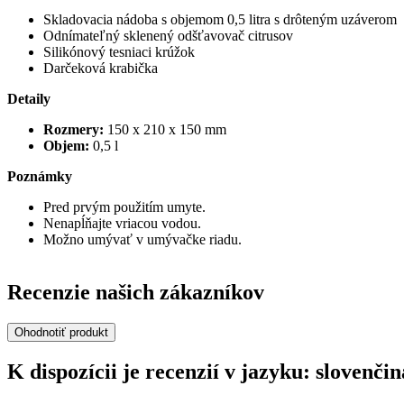
Skladovacia nádoba s objemom 0,5 litra s drôteným uzáverom
Odnímateľný sklenený odšťavovač citrusov
Silikónový tesniaci krúžok
Darčeková krabička
Detaily
Rozmery:
150 x 210 x 150 mm
Objem:
0,5 l
Poznámky
Pred prvým použitím umyte.
Nenapĺňajte vriacou vodou.
Možno umývať v umývačke riadu.
Recenzie našich zákazníkov
Ohodnotiť produkt
K dispozícii je recenzií v jazyku: slovenč