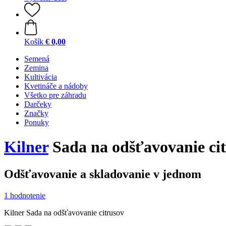
Košík
€ 0,00
Semená
Zemina
Kultivácia
Kvetináče a nádoby
Všetko pre záhradu
Darčeky
Značky
Ponuky
Kilner
Sada na odšťavovanie ci
Odšťavovanie a skladovanie v jednom
1 hodnotenie
Kilner Sada na odšťavovanie citrusov