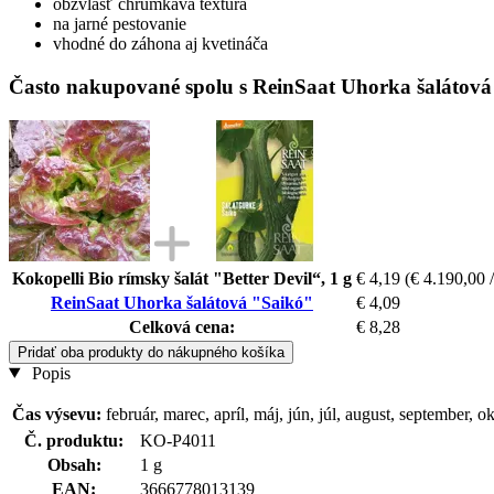
obzvlášť chrumkavá textúra
na jarné pestovanie
vhodné do záhona aj kvetináča
Často nakupované spolu s ReinSaat Uhorka šalátov
Kokopelli Bio rímsky šalát "Better Devil“, 1 g
€ 4,19
(€ 4.190,00 
ReinSaat Uhorka šalátová "Saikó"
€ 4,09
Celková cena:
€ 8,28
Pridať oba produkty do nákupného košíka
Popis
Čas výsevu:
február, marec, apríl, máj, jún, júl, august, september, 
Č. produktu:
KO-P4011
Obsah:
1 g
EAN:
3666778013139