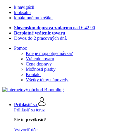
k navigácii
k obsahu
k nákupnému košíku
Slovensko: doprava zadarmo
nad € 42,90
Bezplatné vrátenie tovaru
Dovoz do 2 pracovných dní.
Pomoc
Kde je moja objednávka?
Vrátenie tovaru
Cena dopravy
Možnosti platby
Kontakt
Všetky témy nápovedy
Prihlásiť sa
Prihlásiť sa teraz
Ste tu
prvýkrát?
Vytvoriť účet