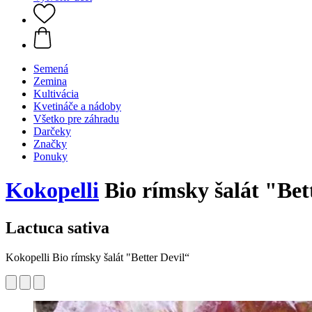
Semená
Zemina
Kultivácia
Kvetináče a nádoby
Všetko pre záhradu
Darčeky
Značky
Ponuky
Kokopelli
Bio rímsky šalát "Bett
Lactuca sativa
Kokopelli Bio rímsky šalát "Better Devil“