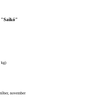
á "Saikó"
/ kg)
október, november