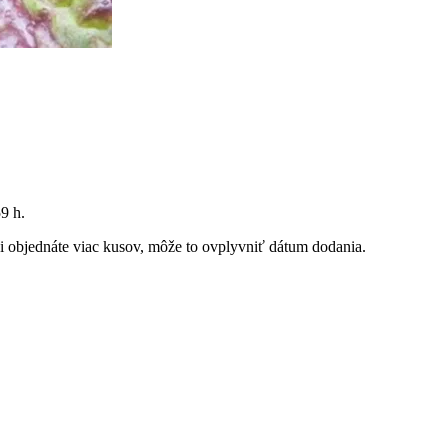
59 h
.
 si objednáte viac kusov, môže to ovplyvniť dátum dodania.