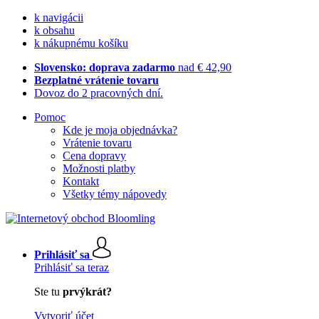
k navigácii
k obsahu
k nákupnému košíku
Slovensko: doprava zadarmo
nad € 42,90
Bezplatné vrátenie tovaru
Dovoz do 2 pracovných dní.
Pomoc
Kde je moja objednávka?
Vrátenie tovaru
Cena dopravy
Možnosti platby
Kontakt
Všetky témy nápovedy
Prihlásiť sa
Prihlásiť sa teraz
Ste tu
prvýkrát?
Vytvoriť účet