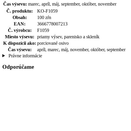
Čas výsevu:
marec, apríl, máj, september, október, november
Č. produktu:
KO-F1059
Obsah:
100 zŕn
EAN:
3666778007213
Č. výrobcu:
F1059
Miesto výsevu:
priamy výsev, parenisko a skleník
K dispozícii ako:
porciované osivo
Čas výsevu:
apríl, marec, máj, november, október, september
Právne informácie
Odporúčame