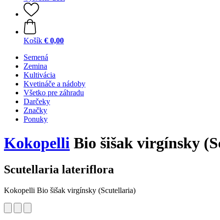
Košík
€ 0,00
Semená
Zemina
Kultivácia
Kvetináče a nádoby
Všetko pre záhradu
Darčeky
Značky
Ponuky
Kokopelli
Bio šišak virgínsky (S
Scutellaria lateriflora
Kokopelli Bio šišak virgínsky (Scutellaria)