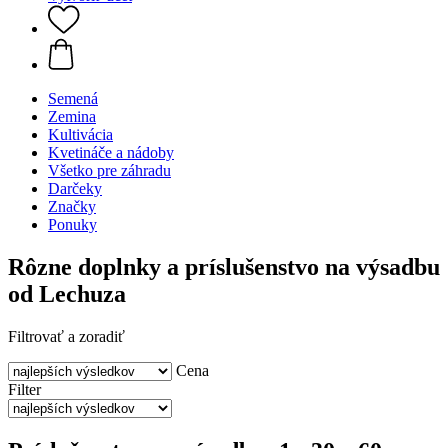
Semená
Zemina
Kultivácia
Kvetináče a nádoby
Všetko pre záhradu
Darčeky
Značky
Ponuky
Rôzne doplnky a príslušenstvo na výsadbu
od Lechuza
Filtrovať a zoradiť
Cena
Filter