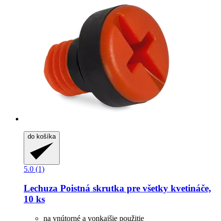
do košíka
5.0 (1)
Lechuza
Poistná skrutka pre všetky kvetináče,
10 ks
na vnútorné a vonkajšie použitie