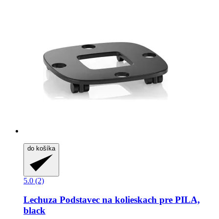
do košíka
5.0 (2)
Lechuza
Podstavec na kolieskach pre PILA,
black