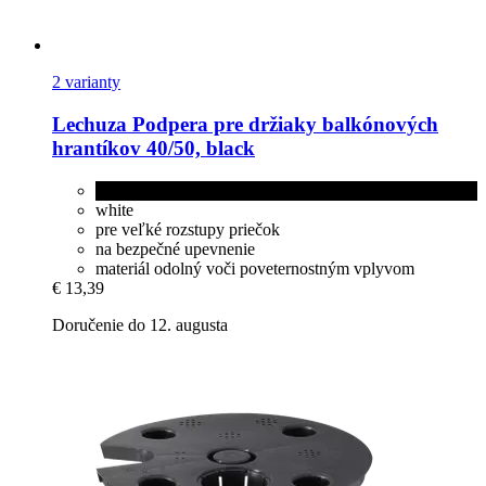
2 varianty
Lechuza
Podpera pre držiaky balkónových
hrantíkov 40/50, black
black
white
pre veľké rozstupy priečok
na bezpečné upevnenie
materiál odolný voči poveternostným vplyvom
€ 13,39
Doručenie do 12. augusta