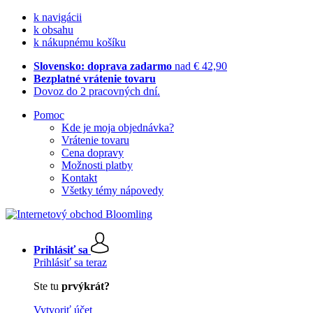
k navigácii
k obsahu
k nákupnému košíku
Slovensko: doprava zadarmo
nad € 42,90
Bezplatné vrátenie tovaru
Dovoz do 2 pracovných dní.
Pomoc
Kde je moja objednávka?
Vrátenie tovaru
Cena dopravy
Možnosti platby
Kontakt
Všetky témy nápovedy
Prihlásiť sa
Prihlásiť sa teraz
Ste tu
prvýkrát?
Vytvoriť účet