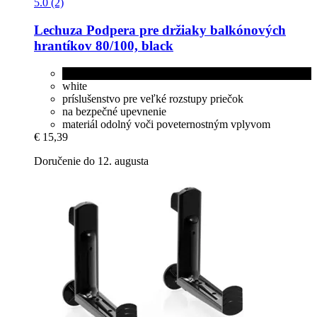
5.0 (2)
Lechuza
Podpera pre držiaky balkónových
hrantíkov 80/100, black
black
white
príslušenstvo pre veľké rozstupy priečok
na bezpečné upevnenie
materiál odolný voči poveternostným vplyvom
€ 15,39
Doručenie do 12. augusta