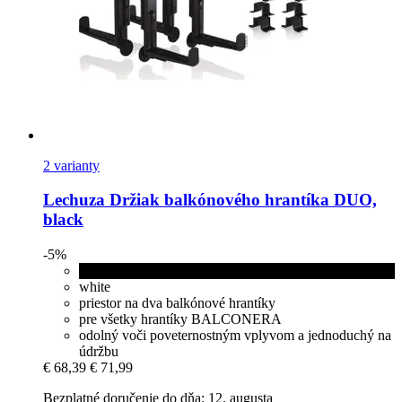
2 varianty
Lechuza
Držiak balkónového hrantíka DUO,
black
-5%
black
white
priestor na dva balkónové hrantíky
pre všetky hrantíky BALCONERA
odolný voči poveternostným vplyvom a jednoduchý na
údržbu
€ 68,39
€ 71,99
Bezplatné doručenie do dňa: 12. augusta