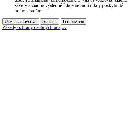
závery a žiadne výsledné údaje nebudú nikdy poskytnuté
tretím stranám.
Uložiť nastavenia.
Súhlasiť
Len povinné
Zásady ochrany osobných údajov