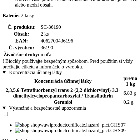
alebo medzi obsah.
Balenie:
2 kusy
Č. produktu:
SC-36190
Obsah:
2 ks
EAN:
4062700436196
Č. výrobcu:
36190
Živočíšne druhy:
moľa
!
Biocídy používajte bezpečným spôsobom. Pred použitím si vždy
prečítajte etiketu a informácie o výrobku.
Koncentrácia účinnej látky
pre/na
Koncentrácia účinnej látky
1 kg
2,3,5,6-Tetrafluorbenzyl trans-2-(2,2-dichlorvinyl)-3,3-
6,83 g
dimethylcyclopropancarboxylat / Transfluthrin
Geraniol
0,2 g
Výstražné a bezpečnostné upozornenia