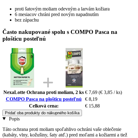
proti šatovým moliam odevným a larvám kožiara
6 mesiacov chráni pred novým napadnutím
bez zápachu
Často nakupované spolu s COMPO Pasca na
plošticu posteľnú
NexaLotte Ochrana proti moliam, 2 ks
€ 7,69
(€ 3,85 / ks)
COMPO Pasca na plošticu posteľnú
€ 8,19
Celková cena:
€ 15,88
Pridať oba produkty do nákupného košíka
Popis
Táto ochrana proti moliam spoľahlivo ochráni vaše oblečenie
(kabáty, vlny, kožušiny, šaty atď.) pred moľami a kožiarmi a tiež