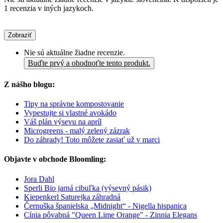
1 recenzia v iných jazykoch.
Zobraziť
Nie sú aktuálne žiadne recenzie.
Buďte prvý a ohodnoťte tento produkt.
Z nášho blogu:
Tipy na správne kompostovanie
Vypestujte si vlastné avokádo
Váš plán výsevu na apríl
Microgreens - malý zelený zázrak
Do záhrady! Toto môžete zasiať už v marci
Objavte v obchode Bloomling:
Jora Dahl
Sperli Bio jarná cibuľka (výsevný pásik)
Kiepenkerl Saturejka záhradná
Černuška španielska „Midnight“ - Nigella hispanica
Cínia pôvabná "Queen Lime Orange" - Zinnia Elegans