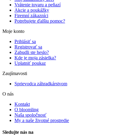
Vrátenie tovaru a peňazí
Akcie a poukážky
Firemní zákazníci
Potrebujete ďalšiu pomoc?
Moje konto
Prihlásiť sa
Registrovať sa
Zabudli ste heslo?
Kde je moja zásielka?
Uplatniť poukaz
Zaujímavosti
Sprievodca záhradkárstvom
O nás
Kontakt
O bloomling
Naša spoločnosť
My a naše životné prostredie
Sledujte nás na