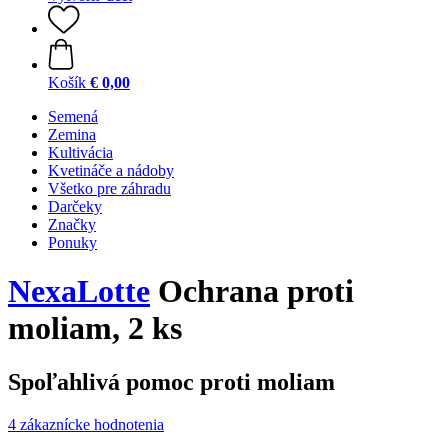
Košík
€ 0,00
Semená
Zemina
Kultivácia
Kvetináče a nádoby
Všetko pre záhradu
Darčeky
Značky
Ponuky
NexaLotte
Ochrana proti
moliam, 2 ks
Spoľahlivá pomoc proti moliam
4 zákaznícke hodnotenia