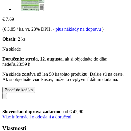
€ 7,69
(
€ 3,85 / ks
, vr. 23% DPH.
-
plus náklady na dopravu
)
Obsah:
2 ks
Na sklade
Doručenie: streda, 12. augusta
, ak si objednáte do dňa:
nedeľa,23:59 h
.
Na sklade zostáva už len 50 ks tohto produktu. Ďalšie sú na ceste.
Ak si objednáte viac kusov, môže to ovplyvniť dátum dodania.
Pridať do košíka
Slovensko: doprava zadarmo
nad € 42,90
Viac informácií o odoslaní a doručení
Vlastnosti