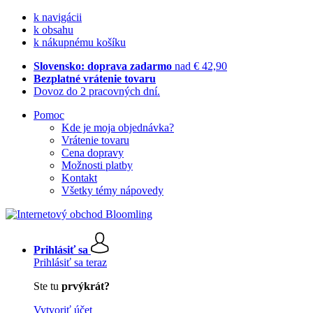
k navigácii
k obsahu
k nákupnému košíku
Slovensko: doprava zadarmo
nad € 42,90
Bezplatné vrátenie tovaru
Dovoz do 2 pracovných dní.
Pomoc
Kde je moja objednávka?
Vrátenie tovaru
Cena dopravy
Možnosti platby
Kontakt
Všetky témy nápovedy
Prihlásiť sa
Prihlásiť sa teraz
Ste tu
prvýkrát?
Vytvoriť účet