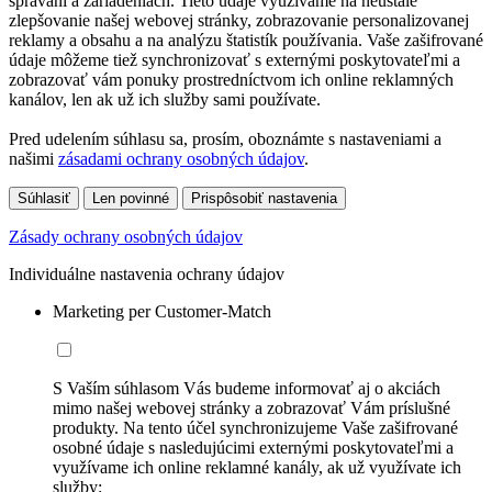
správaní a zariadeniach. Tieto údaje využívame na neustále
zlepšovanie našej webovej stránky, zobrazovanie personalizovanej
reklamy a obsahu a na analýzu štatistík používania. Vaše zašifrované
údaje môžeme tiež synchronizovať s externými poskytovateľmi a
zobrazovať vám ponuky prostredníctvom ich online reklamných
kanálov, len ak už ich služby sami používate.
Pred udelením súhlasu sa, prosím, oboznámte s nastaveniami a
našimi
zásadami ochrany osobných údajov
.
Súhlasiť
Len povinné
Prispôsobiť nastavenia
Zásady ochrany osobných údajov
Individuálne nastavenia ochrany údajov
Marketing per Customer-Match
S Vaším súhlasom Vás budeme informovať aj o akciách
mimo našej webovej stránky a zobrazovať Vám príslušné
produkty. Na tento účel synchronizujeme Vaše zašifrované
osobné údaje s nasledujúcimi externými poskytovateľmi a
využívame ich online reklamné kanály, ak už využívate ich
služby: