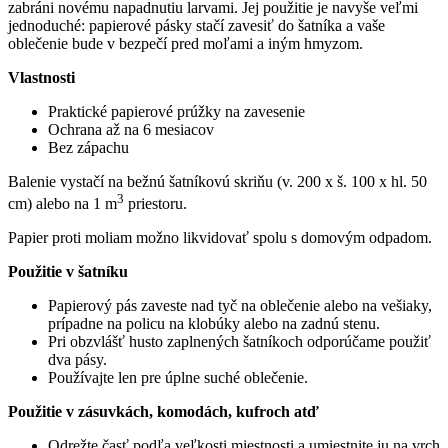
zabráni novému napadnutiu larvami. Jej použitie je navyše veľmi
jednoduché: papierové pásky stačí zavesiť do šatníka a vaše
oblečenie bude v bezpečí pred moľami a iným hmyzom.
Vlastnosti
Praktické papierové prúžky na zavesenie
Ochrana až na 6 mesiacov
Bez zápachu
Balenie vystačí na bežnú šatníkovú skriňu (v. 200 x š. 100 x hl. 50
3
cm) alebo na 1 m
priestoru.
Papier proti moliam možno likvidovať spolu s domovým odpadom.
Použitie v šatníku
Papierový pás zaveste nad tyč na oblečenie alebo na vešiaky,
prípadne na policu na klobúky alebo na zadnú stenu.
Pri obzvlášť husto zaplnených šatníkoch odporúčame použiť
dva pásy.
Používajte len pre úplne suché oblečenie.
Použitie v zásuvkách, komodách, kufroch atď
Odrežte časť podľa veľkosti miestnosti a umiestnite ju na vrch