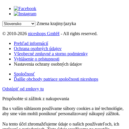
Zmena krajiny/jazyka
© 2010-2026
niceshops GmbH
- All rights reserved.
Prehľad informácií
Ochrana osobných údajov
Všeobecné zmluvné a storno podmienky
Vyhlásenie o prístupnosti
Nastavenia ochrany osobných údajov
Spoločnosť
Ďalšie obchody patriace spoločnosti niceshops
Odstúpiť od zmluvy tu
Prispôsobte si zážitok z nakupovania
Iba s vaším súhlasom používame súbory cookies a iné technológie,
aby sme vám mohli ponúknuť personalizovaný nákupný zážitok.
Na tento účel zhromažďujeme údaje o našich používateľoch, ich