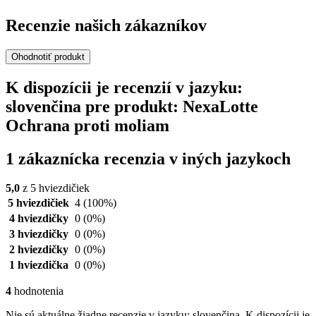
Recenzie našich zákazníkov
Ohodnotiť produkt
K dispozícii je recenzií v jazyku:
slovenčina pre produkt: NexaLotte
Ochrana proti moliam
1 zákaznícka recenzia v iných jazykoch
5,0
z 5 hviezdičiek
5 hviezdičiek
4
(100%)
4 hviezdičky
0
(0%)
3 hviezdičky
0
(0%)
2 hviezdičky
0
(0%)
1 hviezdička
0
(0%)
4
hodnotenia
Nie sú aktuálne žiadne recenzie v jazyku: slovenčina. K dispozícii je