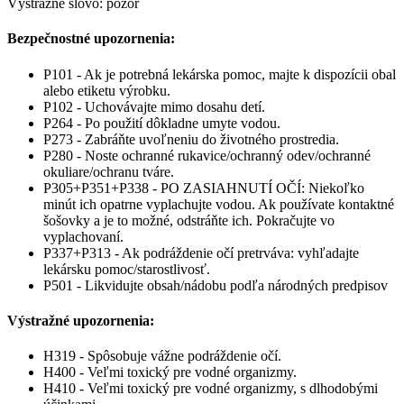
Výstražné slovo: pozor
Bezpečnostné upozornenia:
P101 - Ak je potrebná lekárska pomoc, majte k dispozícii obal
alebo etiketu výrobku.
P102 - Uchovávajte mimo dosahu detí.
P264 - Po použití dôkladne umyte vodou.
P273 - Zabráňte uvoľneniu do životného prostredia.
P280 - Noste ochranné rukavice/ochranný odev/ochranné
okuliare/ochranu tváre.
P305+P351+P338 - PO ZASIAHNUTÍ OČÍ: Niekoľko
minút ich opatrne vyplachujte vodou. Ak používate kontaktné
šošovky a je to možné, odstráňte ich. Pokračujte vo
vyplachovaní.
P337+P313 - Ak podráždenie očí pretrváva: vyhľadajte
lekársku pomoc/starostlivosť.
P501 - Likvidujte obsah/nádobu podľa národných predpisov
Výstražné upozornenia:
H319 - Spôsobuje vážne podráždenie očí.
H400 - Veľmi toxický pre vodné organizmy.
H410 - Veľmi toxický pre vodné organizmy, s dlhodobými