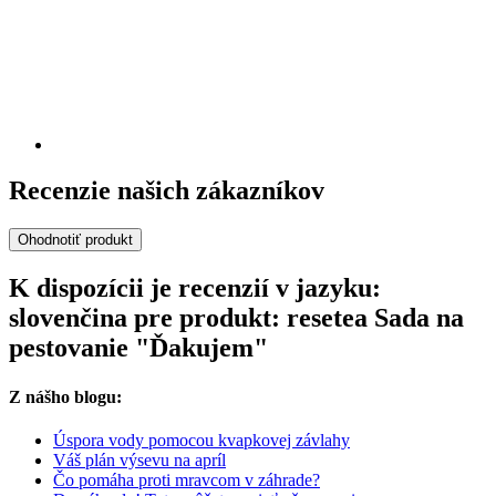
Recenzie našich zákazníkov
Ohodnotiť produkt
K dispozícii je recenzií v jazyku:
slovenčina pre produkt: resetea Sada na
pestovanie "Ďakujem"
Z nášho blogu:
Úspora vody pomocou kvapkovej závlahy
Váš plán výsevu na apríl
Čo pomáha proti mravcom v záhrade?