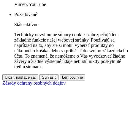
Vimeo, YouTube
Požadované
Stále aktívne
Technicky nevyhnutné súbory cookies zabezpečujú len
základné funkcie našej webovej stránky. Používajú sa
napríklad na to, aby ste si mohli vyberať produkty do
nákupného košíka alebo sa prihlásiť do svojho zákazníckeho
účtu. To znamená, že nemôžeme o Vás vyvodzovať žiadne
závery a žiadne výsledné údaje nebudú nikdy poskytnuté
tretím stranám.
Uložiť nastavenia.
Súhlasiť
Len povinné
Zásady ochrany osobných údajov