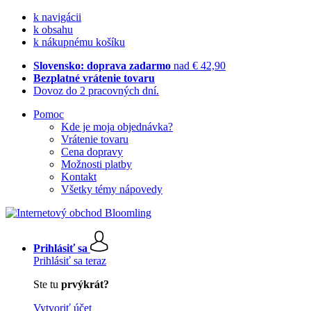
k navigácii
k obsahu
k nákupnému košíku
Slovensko: doprava zadarmo
nad € 42,90
Bezplatné vrátenie tovaru
Dovoz do 2 pracovných dní.
Pomoc
Kde je moja objednávka?
Vrátenie tovaru
Cena dopravy
Možnosti platby
Kontakt
Všetky témy nápovedy
Prihlásiť sa
Prihlásiť sa teraz
Ste tu
prvýkrát?
Vytvoriť účet