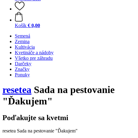
Košík
€ 0,00
Semená
Zemina
Kultivácia
Kvetináče a nádoby
Všetko pre záhradu
Darčeky
Značky
Ponuky
resetea
Sada na pestovanie
"Ďakujem"
Poďakujte sa kvetmi
resetea Sada na pestovanie "Ďakujem"