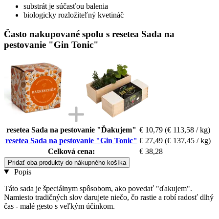
substrát je súčasťou balenia
biologicky rozložiteľný kvetináč
Často nakupované spolu s resetea Sada na
pestovanie "Gin Tonic"
resetea Sada na pestovanie "Ďakujem"
€ 10,79
(€ 113,58 / kg)
resetea Sada na pestovanie "Gin Tonic"
€ 27,49
(€ 137,45 / kg)
Celková cena:
€ 38,28
Pridať oba produkty do nákupného košíka
Popis
Táto sada je špeciálnym spôsobom, ako povedať "ďakujem".
Namiesto tradičných slov darujete niečo, čo rastie a robí radosť dlhý
čas - malé gesto s veľkým účinkom.