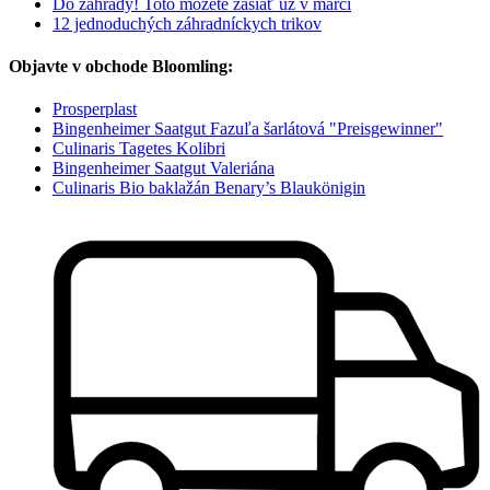
Do záhrady! Toto môžete zasiať už v marci
12 jednoduchých záhradníckych trikov
Objavte v obchode Bloomling:
Prosperplast
Bingenheimer Saatgut Fazuľa šarlátová "Preisgewinner"
Culinaris Tagetes Kolibri
Bingenheimer Saatgut Valeriána
Culinaris Bio baklažán Benary’s Blaukönigin