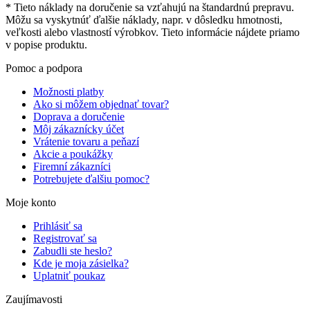
* Tieto náklady na doručenie sa vzťahujú na štandardnú prepravu.
Môžu sa vyskytnúť ďalšie náklady, napr. v dôsledku hmotnosti,
veľkosti alebo vlastností výrobkov. Tieto informácie nájdete priamo
v popise produktu.
Pomoc a podpora
Možnosti platby
Ako si môžem objednať tovar?
Doprava a doručenie
Môj zákaznícky účet
Vrátenie tovaru a peňazí
Akcie a poukážky
Firemní zákazníci
Potrebujete ďalšiu pomoc?
Moje konto
Prihlásiť sa
Registrovať sa
Zabudli ste heslo?
Kde je moja zásielka?
Uplatniť poukaz
Zaujímavosti