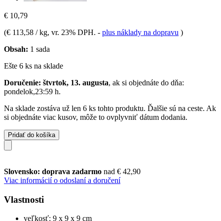
€ 10,79
(
€ 113,58 / kg
, vr. 23% DPH.
-
plus náklady na dopravu
)
Obsah:
1 sada
Ešte 6 ks na sklade
Doručenie: štvrtok, 13. augusta
, ak si objednáte do dňa:
pondelok,23:59 h
.
Na sklade zostáva už len 6 ks tohto produktu. Ďalšie sú na ceste. Ak
si objednáte viac kusov, môže to ovplyvniť dátum dodania.
Pridať do košíka
Slovensko: doprava zadarmo
nad € 42,90
Viac informácií o odoslaní a doručení
Vlastnosti
veľkosť: 9 x 9 x 9 cm