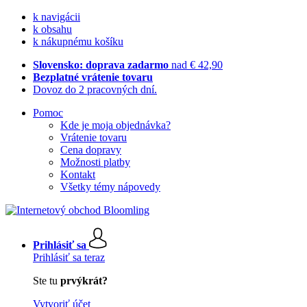
k navigácii
k obsahu
k nákupnému košíku
Slovensko: doprava zadarmo
nad € 42,90
Bezplatné vrátenie tovaru
Dovoz do 2 pracovných dní.
Pomoc
Kde je moja objednávka?
Vrátenie tovaru
Cena dopravy
Možnosti platby
Kontakt
Všetky témy nápovedy
Prihlásiť sa
Prihlásiť sa teraz
Ste tu
prvýkrát?
Vytvoriť účet