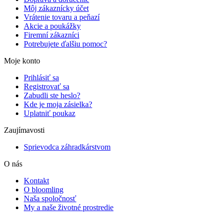
Môj zákaznícky účet
Vrátenie tovaru a peňazí
Akcie a poukážky
Firemní zákazníci
Potrebujete ďalšiu pomoc?
Moje konto
Prihlásiť sa
Registrovať sa
Zabudli ste heslo?
Kde je moja zásielka?
Uplatniť poukaz
Zaujímavosti
Sprievodca záhradkárstvom
O nás
Kontakt
O bloomling
Naša spoločnosť
My a naše životné prostredie