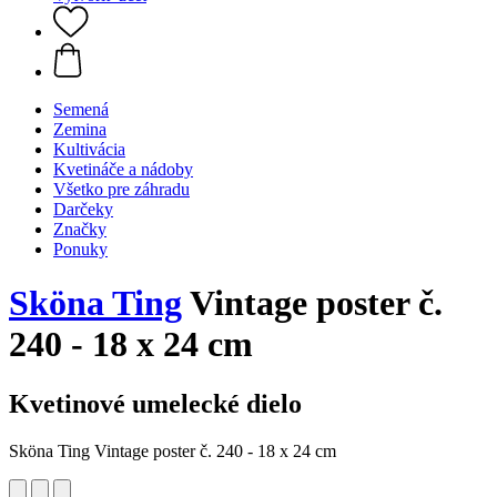
Semená
Zemina
Kultivácia
Kvetináče a nádoby
Všetko pre záhradu
Darčeky
Značky
Ponuky
Sköna Ting
Vintage poster č.
240 - 18 x 24 cm
Kvetinové umelecké dielo
Sköna Ting Vintage poster č. 240 - 18 x 24 cm