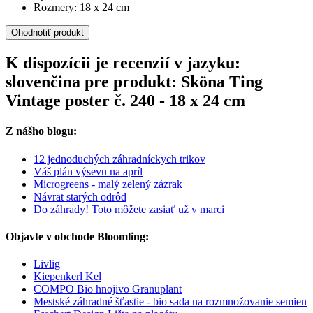
Rozmery: 18 x 24 cm
Ohodnotiť produkt
K dispozícii je recenzií v jazyku:
slovenčina pre produkt: Sköna Ting
Vintage poster č. 240 - 18 x 24 cm
Z nášho blogu:
12 jednoduchých záhradníckych trikov
Váš plán výsevu na apríl
Microgreens - malý zelený zázrak
Návrat starých odrôd
Do záhrady! Toto môžete zasiať už v marci
Objavte v obchode Bloomling:
Livlig
Kiepenkerl Kel
COMPO Bio hnojivo Granuplant
Mestské záhradné šťastie - bio sada na rozmnožovanie semien