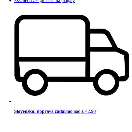
Esschert Design Lišta na plagáty
Slovensko: doprava zadarmo
nad € 42,90