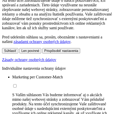
Na tento účel zhromažďujeme údaje o našich používateľoch, ich
správaní a zariadeniach. Tieto údaje využívame na neustále
zlepšovanie našej webovej stránky, zobrazovanie personalizovanej
reklamy a obsahu a na analýzu štatistík používania. Vaše zašifrované
údaje môžeme tiež synchronizovať s externými poskytovateľmi a
zobrazovať vám ponuky prostredníctvom ich online reklamných
kanálov, len ak už ich služby sami používate.
Pred udelením súhlasu sa, prosím, oboznámte s nastaveniami a
našimi
zásadami ochrany osobných údajov
.
Súhlasiť
Len povinné
Prispôsobiť nastavenia
Zásady ochrany osobných údajov
Individuálne nastavenia ochrany údajov
Marketing per Customer-Match
S Vaším súhlasom Vás budeme informovať aj o akciách
mimo našej webovej stránky a zobrazovať Vám príslušné
produkty. Na tento účel synchronizujeme Vaše zašifrované
osobné údaje s nasledujúcimi externými poskytovateľmi a
využívame ich online reklamné kanály, ak už využívate ich