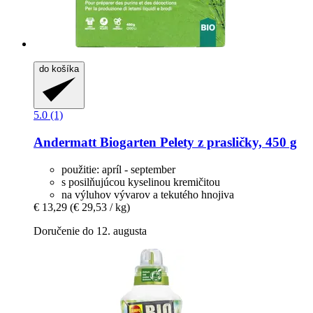
do košíka
5.0 (1)
Andermatt Biogarten
Pelety z prasličky, 450 g
použitie: apríl - september
s posilňujúcou kyselinou kremičitou
na výluhov vývarov a tekutého hnojiva
€ 13,29
(€ 29,53 / kg)
Doručenie do 12. augusta