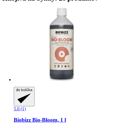
do košíka
5.0 (1)
Biobizz
Bio-​Bloom, 1 l