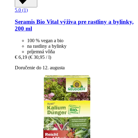
5.0 (1)
Seramis
Bio Vital výživa pre rastliny a bylinky,
200 ml
100 % vegan a bio
na rastliny a bylinky
príjemná vôňa
€ 6,19
(€ 30,95 / l)
Doručenie do 12. augusta