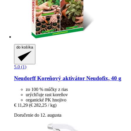
do košíka
5.0 (1)
Neudorff
Koreňový aktivátor Neudofix, 40 g
zo 100 % múčky z rias
urýchľuje rast koreňov
organické PK hnojivo
€ 11,29
(€ 282,25 / kg)
Doručenie do 12. augusta