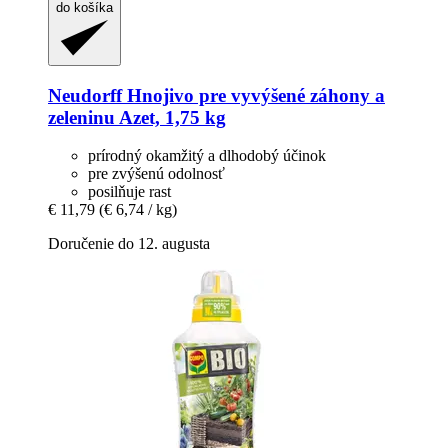
do košíka
Neudorff
Hnojivo pre vyvýšené záhony a
zeleninu Azet, 1,75 kg
prírodný okamžitý a dlhodobý účinok
pre zvýšenú odolnosť
posilňuje rast
€ 11,79
(€ 6,74 / kg)
Doručenie do 12. augusta