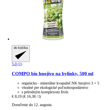
do košíka
5.0 (1)
COMPO
bio hnojivo na bylinky, 500 ml
organicko - minerálne kvapalné NK hnojivo 3 + 5
vhodné pre ekologické poľnohospodárstvo
s prírodným komplexom živín
€ 8,19
(€ 16,38 / l)
Doručenie do 12. augusta