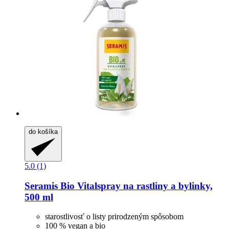
do košíka
5.0 (1)
Seramis
Bio Vitalspray na rastliny a bylinky,
500 ml
starostlivosť o listy prirodzeným spôsobom
100 % vegan a bio