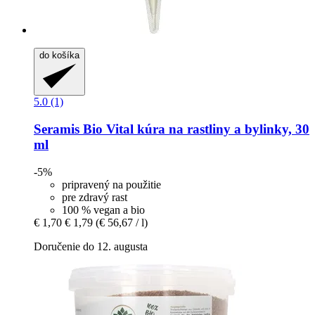
do košíka
5.0 (1)
Seramis
Bio Vital kúra na rastliny a bylinky, 30
ml
-5%
pripravený na použitie
pre zdravý rast
100 % vegan a bio
€ 1,70
€ 1,79
(€ 56,67 / l)
Doručenie do 12. augusta