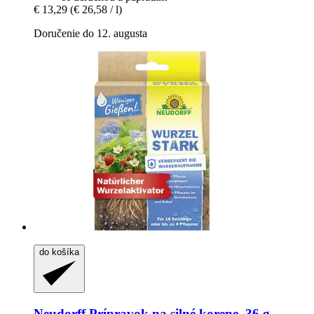
€ 13,29
(€ 26,58 / l)
Doručenie do 12. augusta
do košíka
Neudorff
Prípravok na silné korene, 36 g