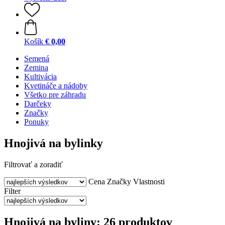
Košík
€ 0,00
Semená
Zemina
Kultivácia
Kvetináče a nádoby
Všetko pre záhradu
Darčeky
Značky
Ponuky
Hnojivá na bylinky
Filtrovať a zoradiť
Cena
Značky
Vlastnosti
Filter
Hnojivá na byliny: 26 produktov