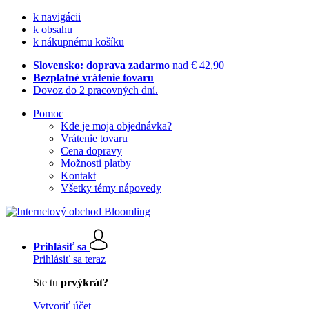
k navigácii
k obsahu
k nákupnému košíku
Slovensko: doprava zadarmo
nad € 42,90
Bezplatné vrátenie tovaru
Dovoz do 2 pracovných dní.
Pomoc
Kde je moja objednávka?
Vrátenie tovaru
Cena dopravy
Možnosti platby
Kontakt
Všetky témy nápovedy
Prihlásiť sa
Prihlásiť sa teraz
Ste tu
prvýkrát?
Vytvoriť účet