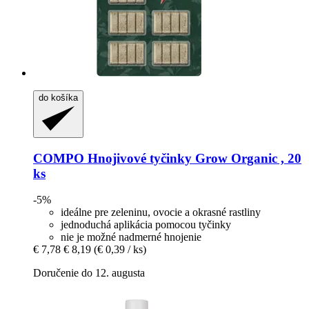
do košíka
COMPO
Hnojivové tyčinky Grow Organic , 20
ks
-5%
ideálne pre zeleninu, ovocie a okrasné rastliny
jednoduchá aplikácia pomocou tyčinky
nie je možné nadmerné hnojenie
€ 7,78
€ 8,19
(€ 0,39 / ks)
Doručenie do 12. augusta