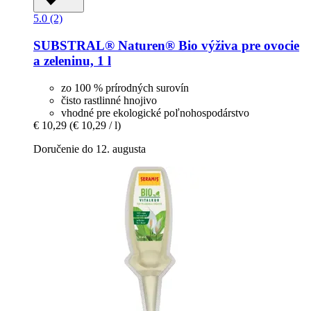
5.0 (2)
SUBSTRAL® Naturen®
Bio výživa pre ovocie
a zeleninu, 1 l
zo 100 % prírodných surovín
čisto rastlinné hnojivo
vhodné pre ekologické poľnohospodárstvo
€ 10,29
(€ 10,29 / l)
Doručenie do 12. augusta