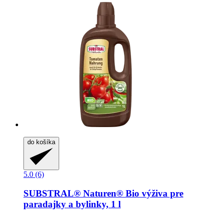
do košíka
5.0 (6)
SUBSTRAL® Naturen®
Bio výživa pre
paradajky a bylinky, 1 l