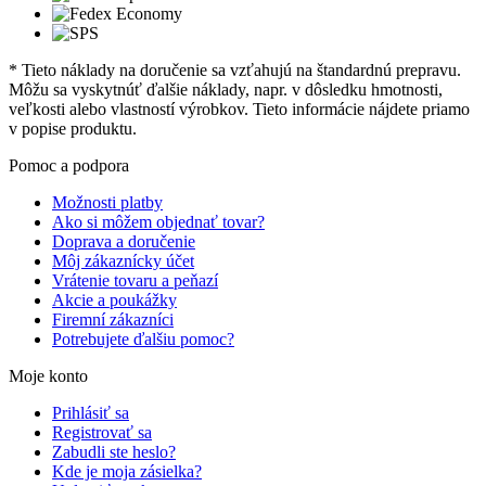
* Tieto náklady na doručenie sa vzťahujú na štandardnú prepravu.
Môžu sa vyskytnúť ďalšie náklady, napr. v dôsledku hmotnosti,
veľkosti alebo vlastností výrobkov. Tieto informácie nájdete priamo
v popise produktu.
Pomoc a podpora
Možnosti platby
Ako si môžem objednať tovar?
Doprava a doručenie
Môj zákaznícky účet
Vrátenie tovaru a peňazí
Akcie a poukážky
Firemní zákazníci
Potrebujete ďalšiu pomoc?
Moje konto
Prihlásiť sa
Registrovať sa
Zabudli ste heslo?
Kde je moja zásielka?