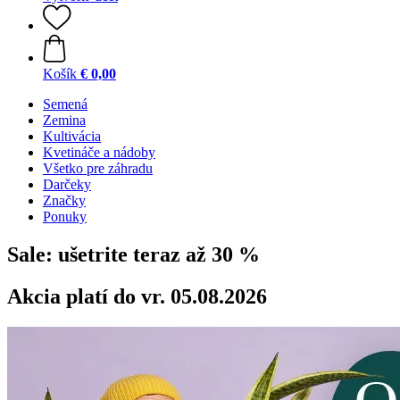
Košík
€ 0,00
Semená
Zemina
Kultivácia
Kvetináče a nádoby
Všetko pre záhradu
Darčeky
Značky
Ponuky
Sale: ušetrite teraz až 30 %
Akcia platí do vr. 05.08.2026