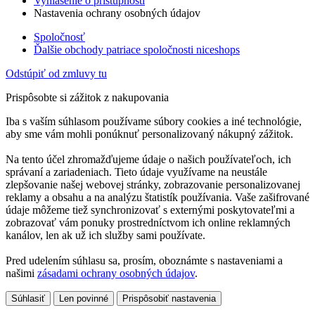
Vyhlásenie o prístupnosti
Nastavenia ochrany osobných údajov
Spoločnosť
Ďalšie obchody patriace spoločnosti niceshops
Odstúpiť od zmluvy tu
Prispôsobte si zážitok z nakupovania
Iba s vaším súhlasom používame súbory cookies a iné technológie,
aby sme vám mohli ponúknuť personalizovaný nákupný zážitok.
Na tento účel zhromažďujeme údaje o našich používateľoch, ich
správaní a zariadeniach. Tieto údaje využívame na neustále
zlepšovanie našej webovej stránky, zobrazovanie personalizovanej
reklamy a obsahu a na analýzu štatistík používania. Vaše zašifrované
údaje môžeme tiež synchronizovať s externými poskytovateľmi a
zobrazovať vám ponuky prostredníctvom ich online reklamných
kanálov, len ak už ich služby sami používate.
Pred udelením súhlasu sa, prosím, oboznámte s nastaveniami a
našimi
zásadami ochrany osobných údajov
.
Súhlasiť
Len povinné
Prispôsobiť nastavenia