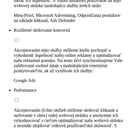
merať ich úspešnosť. S Vaším súhlasom používame na tejto
webovej stránke nasledujúce služby tretích strán:
Meta-Pixel, Microsoft Advertising, Odporúčania produktov
na základe kliknutí, Ads Defender
Rozšírené sledovanie konverzií
Akceptovaním tejto služby môžeme lepšie pochopiť a
vyhodnotiť úspešnosť našej online reklamy a optimalizovať
našu reklamnú ponuku. Na tento účel synchronizujeme Vaše
zašifrované osobné údaje s nasledujúcimi externými
poskytovateľmi, ak už využívate ich služby:
Google Ads
Performance
Akceptovaním týchto služieb môžeme sledovať klikanie a
surfovanie v rámci našej webovej stránky a anonymne ich
vyhodnocovať s cieľom optimalizovať našu webovú stránku
a neustále zlepšovať celkovú používateľskú skúsenosť. S