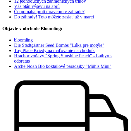
12 jednoduchých záhradníckych trikov
Váš plán výsevu na apríl
Čo pomáha proti mravcom v záhrade?
Do záhrady! Toto môžete zasiať už v marci
Objavte v obchode Bloomling:
bloomling
Die Stadtgärtner Seed Bombs "Lúka pre motýle"
Toy Place Kriedy na maľovanie na chodník
Hrachor voňavý "Spring Sunshine Peach" - Lathyrus
odoratus
Arche Noah Bio koktailové paradajky "Mühls Mini"