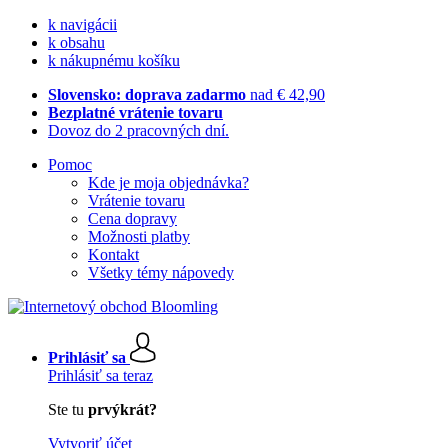
k navigácii
k obsahu
k nákupnému košíku
Slovensko: doprava zadarmo
nad € 42,90
Bezplatné vrátenie tovaru
Dovoz do 2 pracovných dní.
Pomoc
Kde je moja objednávka?
Vrátenie tovaru
Cena dopravy
Možnosti platby
Kontakt
Všetky témy nápovedy
Prihlásiť sa
Prihlásiť sa teraz
Ste tu
prvýkrát?
Vytvoriť účet