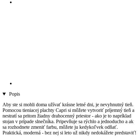
Popis
Aby ste si mohli doma užívať krásne letné dni, je nevyhnutný tieň.
Pomocou tieniacej plachty Capri si môžete vytvoriť príjemný tieň a
nestratí sa pritom žiadny drahocenný priestor - ako je to napríklad
stojan v prípade slnečníka. Pripevňuje sa rýchlo a jednoducho a ak
sa rozhodnete zmeniť farbu, môžete ju kedykoľvek odňať.
Praktická, moderná - bez nej si leto už nikdy nedokážete predstaviť!