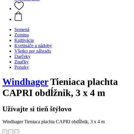
Semená
Zemina
Kultivácia
Kvetináče a nádoby
Všetko pre záhradu
Darčeky
Značky
Ponuky
Windhager
Tieniaca plachta
CAPRI obdĺžnik, 3 x 4 m
Užívajte si tieň štýlovo
Windhager Tieniaca plachta CAPRI obdĺžnik, 3 x 4 m