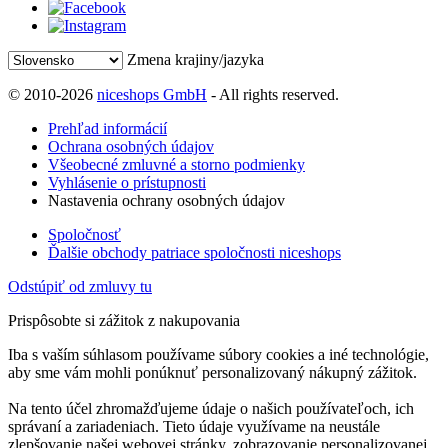
Zmena krajiny/jazyka
© 2010-2026
niceshops GmbH
- All rights reserved.
Prehľad informácií
Ochrana osobných údajov
Všeobecné zmluvné a storno podmienky
Vyhlásenie o prístupnosti
Nastavenia ochrany osobných údajov
Spoločnosť
Ďalšie obchody patriace spoločnosti niceshops
Odstúpiť od zmluvy tu
Prispôsobte si zážitok z nakupovania
Iba s vaším súhlasom používame súbory cookies a iné technológie,
aby sme vám mohli ponúknuť personalizovaný nákupný zážitok.
Na tento účel zhromažďujeme údaje o našich používateľoch, ich
správaní a zariadeniach. Tieto údaje využívame na neustále
zlepšovanie našej webovej stránky, zobrazovanie personalizovanej