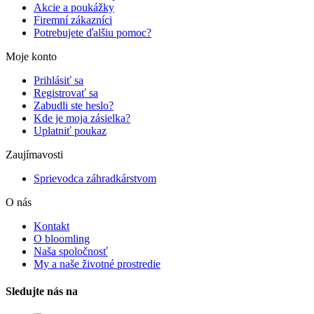
Akcie a poukážky
Firemní zákazníci
Potrebujete ďalšiu pomoc?
Moje konto
Prihlásiť sa
Registrovať sa
Zabudli ste heslo?
Kde je moja zásielka?
Uplatniť poukaz
Zaujímavosti
Sprievodca záhradkárstvom
O nás
Kontakt
O bloomling
Naša spoločnosť
My a naše životné prostredie
Sledujte nás na