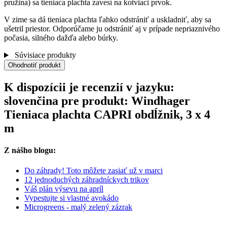
pružina) sa tieniaca plachta zavesí na kotviaci prvok.
V zime sa dá tieniaca plachta ľahko odstrániť a uskladniť, aby sa
ušetril priestor. Odporúčame ju odstrániť aj v prípade nepriaznivého
počasia, silného dažďa alebo búrky.
Súvisiace produkty
Ohodnotiť produkt
K dispozícii je recenzií v jazyku:
slovenčina pre produkt: Windhager
Tieniaca plachta CAPRI obdĺžnik, 3 x 4
m
Z nášho blogu:
Do záhrady! Toto môžete zasiať už v marci
12 jednoduchých záhradníckych trikov
Váš plán výsevu na apríl
Vypestujte si vlastné avokádo
Microgreens - malý zelený zázrak