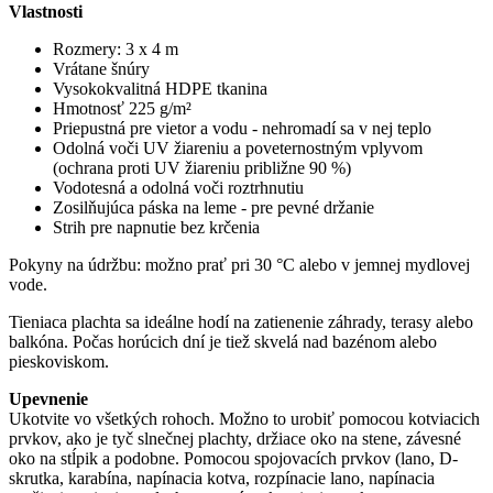
Vlastnosti
Rozmery: 3 x 4 m
Vrátane šnúry
Vysokokvalitná HDPE tkanina
Hmotnosť 225 g/m²
Priepustná pre vietor a vodu - nehromadí sa v nej teplo
Odolná voči UV žiareniu a poveternostným vplyvom
(ochrana proti UV žiareniu približne 90 %)
Vodotesná a odolná voči roztrhnutiu
Zosilňujúca páska na leme - pre pevné držanie
Strih pre napnutie bez krčenia
Pokyny na údržbu: možno prať pri 30 °C alebo v jemnej mydlovej
vode.
Tieniaca plachta sa ideálne hodí na zatienenie záhrady, terasy alebo
balkóna. Počas horúcich dní je tiež skvelá nad bazénom alebo
pieskoviskom.
Upevnenie
Ukotvite vo všetkých rohoch. Možno to urobiť pomocou kotviacich
prvkov, ako je tyč slnečnej plachty, držiace oko na stene, závesné
oko na stĺpik a podobne. Pomocou spojovacích prvkov (lano, D-
skrutka, karabína, napínacia kotva, rozpínacie lano, napínacia