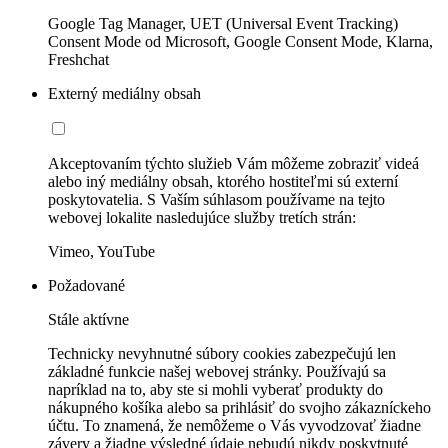
Google Tag Manager, UET (Universal Event Tracking)
Consent Mode od Microsoft, Google Consent Mode, Klarna,
Freshchat
Externý mediálny obsah
Akceptovaním týchto služieb Vám môžeme zobraziť videá
alebo iný mediálny obsah, ktorého hostiteľmi sú externí
poskytovatelia. S Vaším súhlasom používame na tejto
webovej lokalite nasledujúce služby tretích strán:
Vimeo, YouTube
Požadované
Stále aktívne
Technicky nevyhnutné súbory cookies zabezpečujú len
základné funkcie našej webovej stránky. Používajú sa
napríklad na to, aby ste si mohli vyberať produkty do
nákupného košíka alebo sa prihlásiť do svojho zákazníckeho
účtu. To znamená, že nemôžeme o Vás vyvodzovať žiadne
závery a žiadne výsledné údaje nebudú nikdy poskytnuté