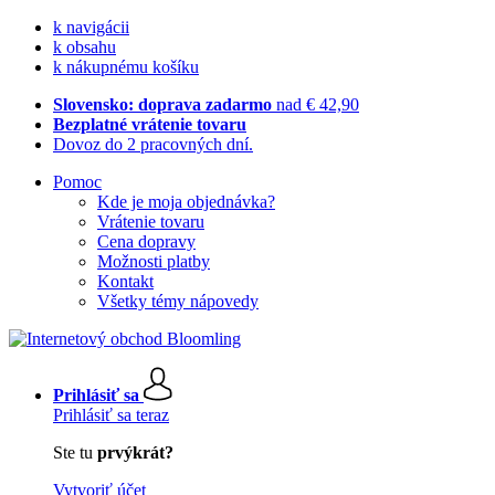
k navigácii
k obsahu
k nákupnému košíku
Slovensko: doprava zadarmo
nad € 42,90
Bezplatné vrátenie tovaru
Dovoz do 2 pracovných dní.
Pomoc
Kde je moja objednávka?
Vrátenie tovaru
Cena dopravy
Možnosti platby
Kontakt
Všetky témy nápovedy
Prihlásiť sa
Prihlásiť sa teraz
Ste tu
prvýkrát?
Vytvoriť účet