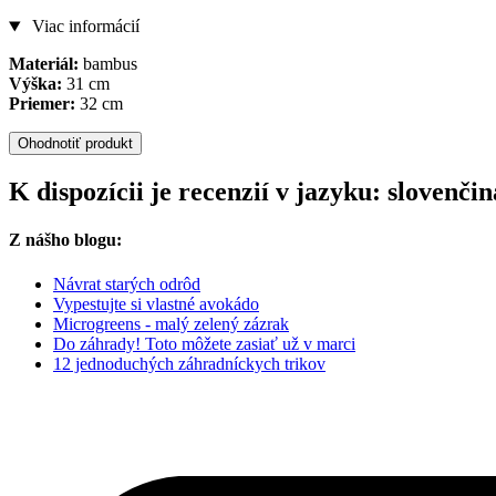
Viac informácií
Materiál:
bambus
Výška:
31 cm
Priemer:
32 cm
Ohodnotiť produkt
K dispozícii je recenzií v jazyku: slovenč
Z nášho blogu:
Návrat starých odrôd
Vypestujte si vlastné avokádo
Microgreens - malý zelený zázrak
Do záhrady! Toto môžete zasiať už v marci
12 jednoduchých záhradníckych trikov