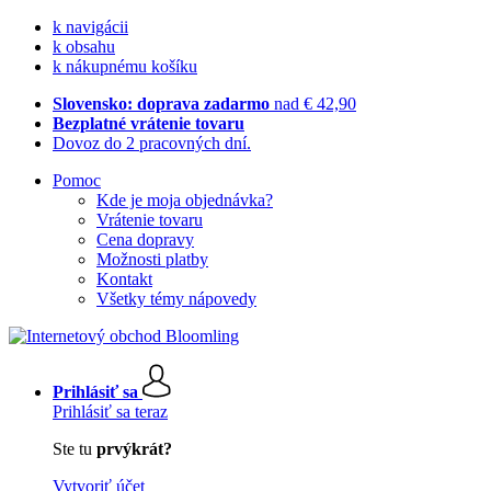
k navigácii
k obsahu
k nákupnému košíku
Slovensko: doprava zadarmo
nad € 42,90
Bezplatné vrátenie tovaru
Dovoz do 2 pracovných dní.
Pomoc
Kde je moja objednávka?
Vrátenie tovaru
Cena dopravy
Možnosti platby
Kontakt
Všetky témy nápovedy
Prihlásiť sa
Prihlásiť sa teraz
Ste tu
prvýkrát?
Vytvoriť účet