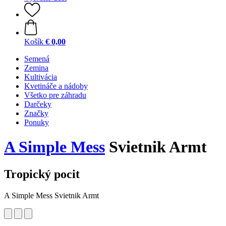
Košík
€ 0,00
Semená
Zemina
Kultivácia
Kvetináče a nádoby
Všetko pre záhradu
Darčeky
Značky
Ponuky
A Simple Mess
Svietnik Armt
Tropický pocit
A Simple Mess Svietnik Armt