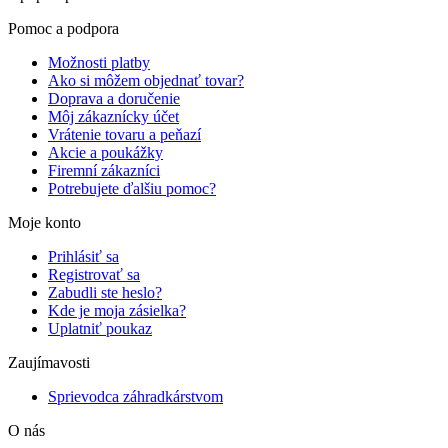
Pomoc a podpora
Možnosti platby
Ako si môžem objednať tovar?
Doprava a doručenie
Môj zákaznícky účet
Vrátenie tovaru a peňazí
Akcie a poukážky
Firemní zákazníci
Potrebujete ďalšiu pomoc?
Moje konto
Prihlásiť sa
Registrovať sa
Zabudli ste heslo?
Kde je moja zásielka?
Uplatniť poukaz
Zaujímavosti
Sprievodca záhradkárstvom
O nás