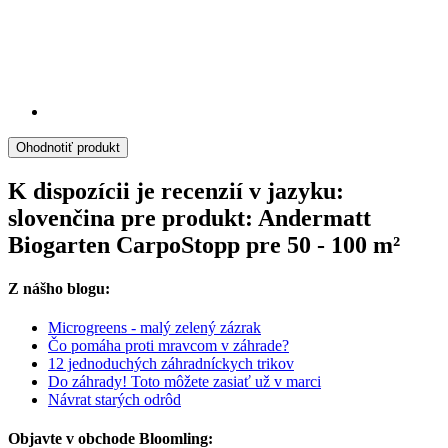
Ohodnotiť produkt
K dispozícii je recenzií v jazyku:
slovenčina pre produkt: Andermatt
Biogarten CarpoStopp pre 50 - 100 m²
Z nášho blogu:
Microgreens - malý zelený zázrak
Čo pomáha proti mravcom v záhrade?
12 jednoduchých záhradníckych trikov
Do záhrady! Toto môžete zasiať už v marci
Návrat starých odrôd
Objavte v obchode Bloomling: