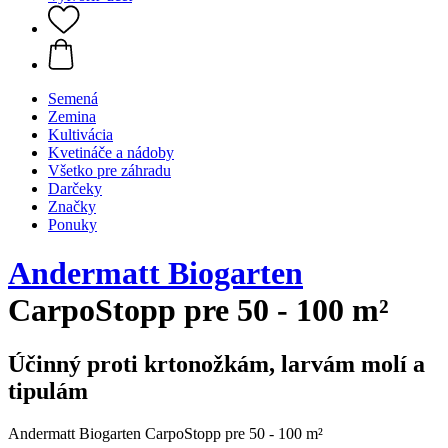
Semená
Zemina
Kultivácia
Kvetináče a nádoby
Všetko pre záhradu
Darčeky
Značky
Ponuky
Andermatt Biogarten
CarpoStopp pre 50 - 100 m²
Účinný proti krtonožkám, larvám molí a
tipulám
Andermatt Biogarten CarpoStopp pre 50 - 100 m²