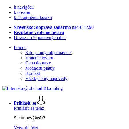
k navigácii
k obsahu
k nákupnému košíku
Slovensko: doprava zadarmo
nad € 42,90
Bezplatné vrátenie tovaru
Dovoz do 2 pracovných dní.
Pomoc
Kde je moja objednávka?
Vrátenie tovaru
Cena dopravy
Možnosti platby
Kontakt
Všetky témy nápovedy
Prihlásiť sa
Prihlásiť sa teraz
Ste tu
prvýkrát?
Vytvoriť účet