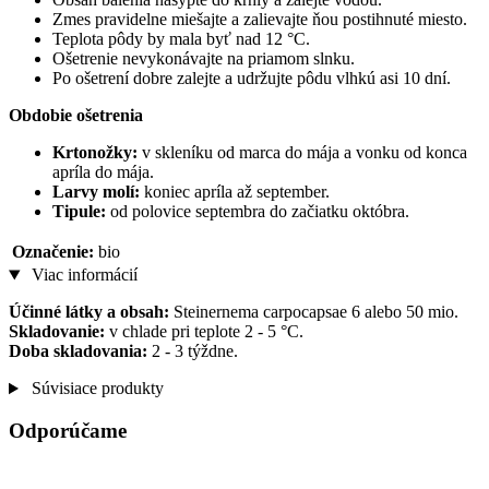
Zmes pravidelne miešajte a zalievajte ňou postihnuté miesto.
Teplota pôdy by mala byť nad 12 °C.
Ošetrenie nevykonávajte na priamom slnku.
Po ošetrení dobre zalejte a udržujte pôdu vlhkú asi 10 dní.
Obdobie ošetrenia
Krtonožky:
v skleníku od marca do mája a vonku od konca
apríla do mája.
Larvy molí:
koniec apríla až september.
Tipule:
od polovice septembra do začiatku októbra.
Označenie:
bio
Viac informácií
Účinné látky a obsah:
Steinernema carpocapsae 6 alebo 50 mio.
Skladovanie:
v chlade pri teplote 2 - 5 °C.
Doba skladovania:
2 - 3 týždne.
Súvisiace produkty
Odporúčame