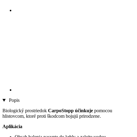
Popis
Biologický prostriedok
CarpoStopp účinkuje
pomocou
hlistovcom, ktoré proti škodcom bojujú prirodzene.
Aplikácia
Obsah balenia nasypte do krhly a zalejte vodou.