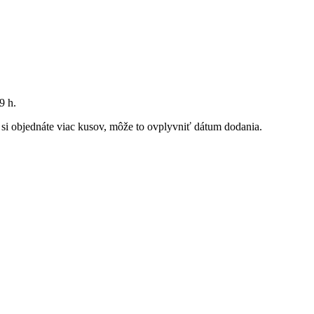
9 h
.
k si objednáte viac kusov, môže to ovplyvniť dátum dodania.