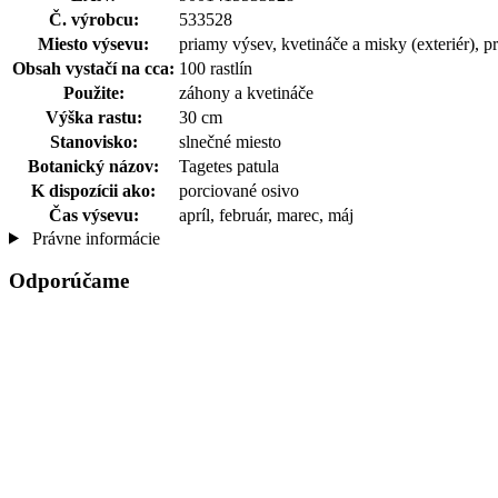
Č. výrobcu:
533528
Miesto výsevu:
priamy výsev, kvetináče a misky (exteriér), p
Obsah vystačí na cca:
100 rastlín
Použite:
záhony a kvetináče
Výška rastu:
30 cm
Stanovisko:
slnečné miesto
Botanický názov:
Tagetes patula
K dispozícii ako:
porciované osivo
Čas výsevu:
apríl, február, marec, máj
Právne informácie
Odporúčame