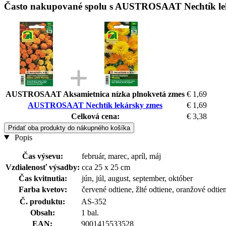
Často nakupované spolu s AUSTROSAAT Nechtík le
AUSTROSAAT Aksamietnica nízka plnokvetá zmes
€ 1,69
AUSTROSAAT Nechtík lekársky zmes
€ 1,69
Celková cena:
€ 3,38
Pridať oba produkty do nákupného košíka
Popis
Čas výsevu:
február, marec, apríl, máj
Vzdialenosť výsadby:
cca 25 x 25 cm
Čas kvitnutia:
jún, júl, august, september, október
Farba kvetov:
červené odtiene, žlté odtiene, oranžové odtie
Č. produktu:
AS-352
Obsah:
1 bal.
EAN:
9001415533528