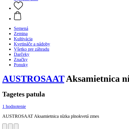
Semená
Zemina
Kultivácia
Kvetináče a nádoby
Všetko pre záhradu
Darčeky
Značky
Ponuky
AUSTROSAAT
Aksamietnica ní
Tagetes patula
1 hodnotenie
AUSTROSAAT Aksamietnica nízka plnokvetá zmes