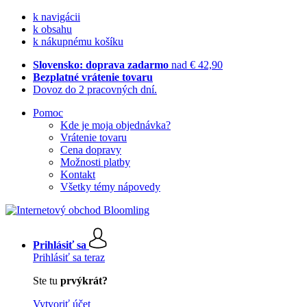
k navigácii
k obsahu
k nákupnému košíku
Slovensko: doprava zadarmo
nad € 42,90
Bezplatné vrátenie tovaru
Dovoz do 2 pracovných dní.
Pomoc
Kde je moja objednávka?
Vrátenie tovaru
Cena dopravy
Možnosti platby
Kontakt
Všetky témy nápovedy
Prihlásiť sa
Prihlásiť sa teraz
Ste tu
prvýkrát?
Vytvoriť účet