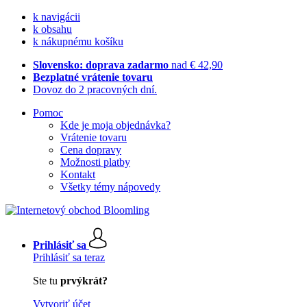
k navigácii
k obsahu
k nákupnému košíku
Slovensko: doprava zadarmo
nad € 42,90
Bezplatné vrátenie tovaru
Dovoz do 2 pracovných dní.
Pomoc
Kde je moja objednávka?
Vrátenie tovaru
Cena dopravy
Možnosti platby
Kontakt
Všetky témy nápovedy
Prihlásiť sa
Prihlásiť sa teraz
Ste tu
prvýkrát?
Vytvoriť účet