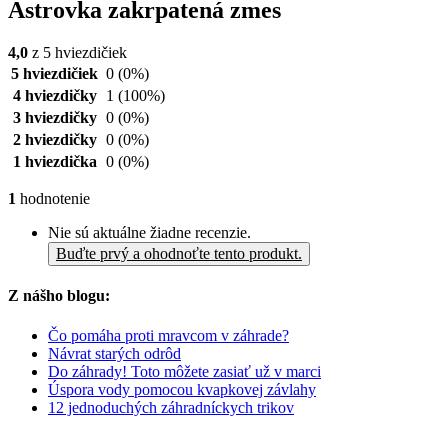
Astrovka zakrpatená zmes
4,0
z 5 hviezdičiek
5 hviezdičiek
0
(0%)
4 hviezdičky
1
(100%)
3 hviezdičky
0
(0%)
2 hviezdičky
0
(0%)
1 hviezdička
0
(0%)
1
hodnotenie
Nie sú aktuálne žiadne recenzie.
Buďte prvý a ohodnoťte tento produkt.
Z nášho blogu:
Čo pomáha proti mravcom v záhrade?
Návrat starých odrôd
Do záhrady! Toto môžete zasiať už v marci
Úspora vody pomocou kvapkovej závlahy
12 jednoduchých záhradníckych trikov