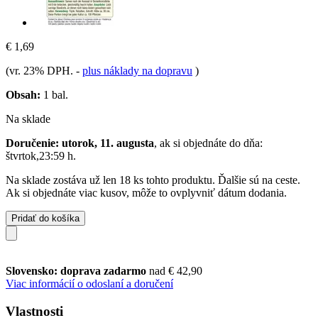
€ 1,69
(vr. 23% DPH.
-
plus náklady na dopravu
)
Obsah:
1 bal.
Na sklade
Doručenie: utorok, 11. augusta
, ak si objednáte do dňa:
štvrtok,23:59 h
.
Na sklade zostáva už len 18 ks tohto produktu. Ďalšie sú na ceste.
Ak si objednáte viac kusov, môže to ovplyvniť dátum dodania.
Pridať do košíka
Slovensko: doprava zadarmo
nad € 42,90
Viac informácií o odoslaní a doručení
Vlastnosti