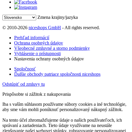
Zmena krajiny/jazyka
© 2010-2026
niceshops GmbH
- All rights reserved.
Prehľad informácií
Ochrana osobných údajov
Všeobecné zmluvné a storno podmienky
Vyhlásenie o prístupnosti
Nastavenia ochrany osobných údajov
Spoločnosť
Ďalšie obchody patriace spoločnosti niceshops
Odstúpiť od zmluvy tu
Prispôsobte si zážitok z nakupovania
Iba s vaším súhlasom používame súbory cookies a iné technológie,
aby sme vám mohli ponúknuť personalizovaný nákupný zážitok.
Na tento účel zhromažďujeme údaje o našich používateľoch, ich
správaní a zariadeniach. Tieto údaje využívame na neustále
zlepšovanie našej webovej stránky, zobrazovanie personalizovanej