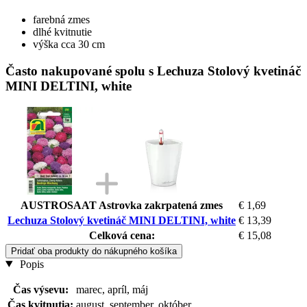
farebná zmes
dlhé kvitnutie
výška cca 30 cm
Často nakupované spolu s Lechuza Stolový kvetináč
MINI DELTINI, white
AUSTROSAAT Astrovka zakrpatená zmes
€ 1,69
Lechuza Stolový kvetináč MINI DELTINI, white
€ 13,39
Celková cena:
€ 15,08
Pridať oba produkty do nákupného košíka
Popis
Čas výsevu:
marec, apríl, máj
Čas kvitnutia:
august, september, október