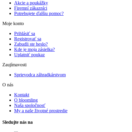
Akcie a poukážky
Firemní zákazníci
Potrebujete ďalšiu pomoc?
Moje konto
Prihlásiť sa
Registrovať sa
Zabudli ste heslo?
Kde je moja zásielka?
Uplatniť poukaz
Zaujímavosti
Sprievodca záhradkárstvom
O nás
Kontakt
O bloomling
Naša spoločnosť
My a naše životné prostredie
Sledujte nás na