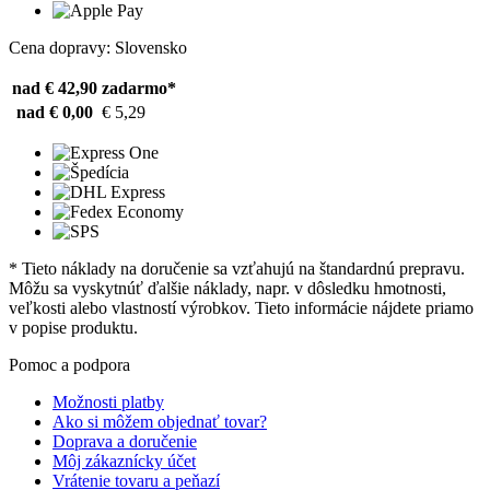
Cena dopravy: Slovensko
nad € 42,90
zadarmo*
nad € 0,00
€ 5,29
* Tieto náklady na doručenie sa vzťahujú na štandardnú prepravu.
Môžu sa vyskytnúť ďalšie náklady, napr. v dôsledku hmotnosti,
veľkosti alebo vlastností výrobkov. Tieto informácie nájdete priamo
v popise produktu.
Pomoc a podpora
Možnosti platby
Ako si môžem objednať tovar?
Doprava a doručenie
Môj zákaznícky účet
Vrátenie tovaru a peňazí