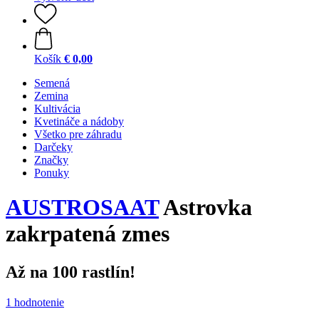
Košík
€ 0,00
Semená
Zemina
Kultivácia
Kvetináče a nádoby
Všetko pre záhradu
Darčeky
Značky
Ponuky
AUSTROSAAT
Astrovka
zakrpatená zmes
Až na 100 rastlín!
1 hodnotenie