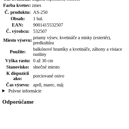
Farba kvetov:
zmes
Č. produktu:
AS-250
Obsah:
1 bal.
EAN:
9001415532507
Č. výrobcu:
532507
priamy výsev, kvetináče a misky (exteriér),
Miesto výsevu:
predkultúra
balkónové hrantíky a kvetináče, záhony a visiace
Použite:
rastliny
Výška rastu:
0 až 30 cm
Stanovisko:
slnečné miesto
K dispozícii
porciované osivo
ako:
Čas výsevu:
apríl, marec, máj
Právne informácie
Odporúčame