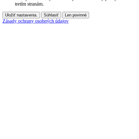
tretím stranám.
Uložiť nastavenia.
Súhlasiť
Len povinné
Zásady ochrany osobných údajov