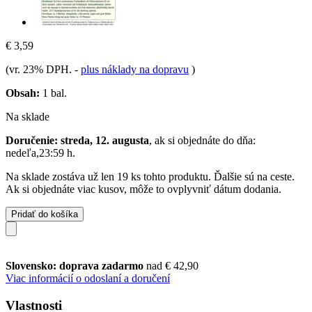
€ 3,59
(vr. 23% DPH.
-
plus náklady na dopravu
)
Obsah:
1 bal.
Na sklade
Doručenie: streda, 12. augusta
, ak si objednáte do dňa:
nedeľa,23:59 h
.
Na sklade zostáva už len 19 ks tohto produktu. Ďalšie sú na ceste.
Ak si objednáte viac kusov, môže to ovplyvniť dátum dodania.
Pridať do košíka
Slovensko: doprava zadarmo
nad € 42,90
Viac informácií o odoslaní a doručení
Vlastnosti