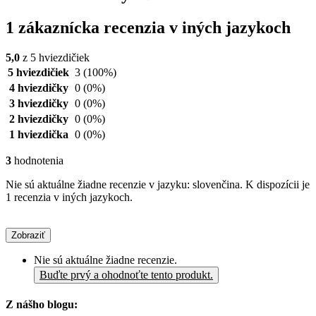
1 zákaznícka recenzia v iných jazykoch
5,0
z 5 hviezdičiek
5 hviezdičiek
3
(100%)
4 hviezdičky
0
(0%)
3 hviezdičky
0
(0%)
2 hviezdičky
0
(0%)
1 hviezdička
0
(0%)
3
hodnotenia
Nie sú aktuálne žiadne recenzie v jazyku: slovenčina. K dispozícii je
1 recenzia v iných jazykoch.
Zobraziť
Nie sú aktuálne žiadne recenzie.
Buďte prvý a ohodnoťte tento produkt.
Z nášho blogu: