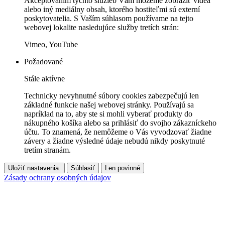
Akceptovaním týchto služieb Vám môžeme zobraziť videá
alebo iný mediálny obsah, ktorého hostiteľmi sú externí
poskytovatelia. S Vaším súhlasom používame na tejto
webovej lokalite nasledujúce služby tretích strán:
Vimeo, YouTube
Požadované
Stále aktívne
Technicky nevyhnutné súbory cookies zabezpečujú len
základné funkcie našej webovej stránky. Používajú sa
napríklad na to, aby ste si mohli vyberať produkty do
nákupného košíka alebo sa prihlásiť do svojho zákazníckeho
účtu. To znamená, že nemôžeme o Vás vyvodzovať žiadne
závery a žiadne výsledné údaje nebudú nikdy poskytnuté
tretím stranám.
Uložiť nastavenia.
Súhlasiť
Len povinné
Zásady ochrany osobných údajov