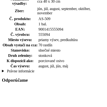
cca 40 x 30 cm
výsadby:
jún, júl, august, september, október,
Zber:
november
Č. produktu:
AS-509
Obsah:
1 bal.
EAN:
9001415555094
Č. výrobcu:
555094
Miesto výsevu:
priamy výsev, predkultúra
Obsah vystačí na cca:
70 rastlín
Stanovisko:
slnečné miesto
Druh zeleniny:
stonková
K dispozícii ako:
porciované osivo
Čas výsevu:
august, júl, jún, máj
Právne informácie
Odporúčame