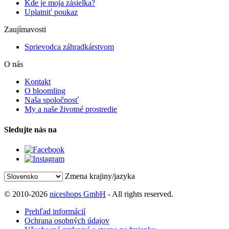
Kde je moja zásielka?
Uplatniť poukaz
Zaujímavosti
Sprievodca záhradkárstvom
O nás
Kontakt
O bloomling
Naša spoločnosť
My a naše životné prostredie
Sledujte nás na
Zmena krajiny/jazyka
© 2010-2026
niceshops GmbH
- All rights reserved.
Prehľad informácií
Ochrana osobných údajov