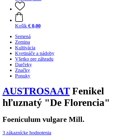
Košík
€ 0,00
Semená
Zemina
Kultivácia
Kvetináče a nádoby
Všetko pre záhradu
Darčeky
Značky
Ponuky
AUSTROSAAT
Fenikel
hľuznatý "De Florencia"
Foeniculum vulgare Mill.
3 zákaznícke hodnotenia