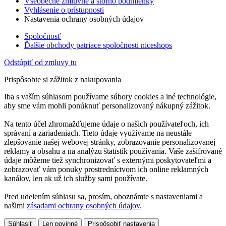
Všeobecné zmluvné a storno podmienky
Vyhlásenie o prístupnosti
Nastavenia ochrany osobných údajov
Spoločnosť
Ďalšie obchody patriace spoločnosti niceshops
Odstúpiť od zmluvy tu
Prispôsobte si zážitok z nakupovania
Iba s vaším súhlasom používame súbory cookies a iné technológie,
aby sme vám mohli ponúknuť personalizovaný nákupný zážitok.
Na tento účel zhromažďujeme údaje o našich používateľoch, ich
správaní a zariadeniach. Tieto údaje využívame na neustále
zlepšovanie našej webovej stránky, zobrazovanie personalizovanej
reklamy a obsahu a na analýzu štatistík používania. Vaše zašifrované
údaje môžeme tiež synchronizovať s externými poskytovateľmi a
zobrazovať vám ponuky prostredníctvom ich online reklamných
kanálov, len ak už ich služby sami používate.
Pred udelením súhlasu sa, prosím, oboznámte s nastaveniami a
našimi
zásadami ochrany osobných údajov
.
Súhlasiť
Len povinné
Prispôsobiť nastavenia