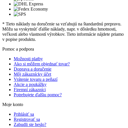
* Tieto náklady na doručenie sa vzťahujú na štandardnú prepravu.
Môžu sa vyskytnúť ďalšie náklady, napr. v dôsledku hmotnosti,
veľkosti alebo vlastností výrobkov. Tieto informácie nájdete priamo
v popise produktu.
Pomoc a podpora
Možnosti platby
Ako si môžem objednať tovar?
Doprava a doručenie
Môj zákaznícky účet
Vrátenie tovaru a peňazí
Akcie a poukážky
Firemní zákazníci
Potrebujete ďalšiu pomoc?
Moje konto
Prihlásiť sa
Registrovať sa
Zabudli ste heslo?