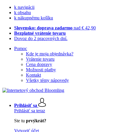
k navigácii
k obsahu
k nákupnému košíku
Slovensko: doprava zadarmo
nad € 42,90
Bezplatné vrátenie tovaru
Dovoz do 2 pracovných dní.
Pomoc
Kde je moja objednávka?
Vrátenie tovaru
Cena dopravy
Možnosti platby
Kontakt
Všetky témy nápovedy
Prihlásiť sa
Prihlásiť sa teraz
Ste tu
prvýkrát?
Vytvoriť účet