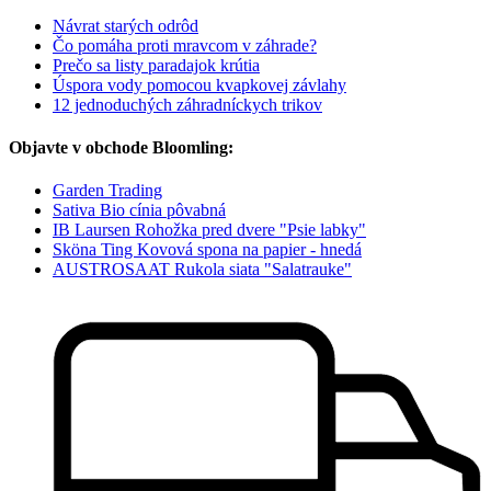
Návrat starých odrôd
Čo pomáha proti mravcom v záhrade?
Prečo sa listy paradajok krútia
Úspora vody pomocou kvapkovej závlahy
12 jednoduchých záhradníckych trikov
Objavte v obchode Bloomling:
Garden Trading
Sativa Bio cínia pôvabná
IB Laursen Rohožka pred dvere "Psie labky"
Sköna Ting Kovová spona na papier - hnedá
AUSTROSAAT Rukola siata "Salatrauke"