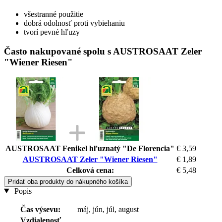
všestranné použitie
dobrá odolnosť proti vybiehaniu
tvorí pevné hľuzy
Často nakupované spolu s AUSTROSAAT Zeler
"Wiener Riesen"
AUSTROSAAT Fenikel hľuznatý "De Florencia"
€ 3,59
AUSTROSAAT Zeler "Wiener Riesen"
€ 1,89
Celková cena:
€ 5,48
Pridať oba produkty do nákupného košíka
Popis
Čas výsevu:
máj, jún, júl, august
Vzdialenosť