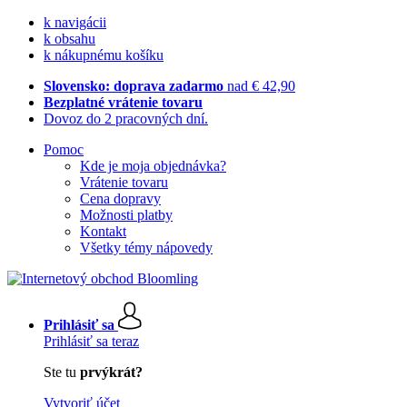
k navigácii
k obsahu
k nákupnému košíku
Slovensko: doprava zadarmo
nad € 42,90
Bezplatné vrátenie tovaru
Dovoz do 2 pracovných dní.
Pomoc
Kde je moja objednávka?
Vrátenie tovaru
Cena dopravy
Možnosti platby
Kontakt
Všetky témy nápovedy
Prihlásiť sa
Prihlásiť sa teraz
Ste tu
prvýkrát?
Vytvoriť účet