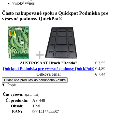
vysoký výnos
Často nakupované spolu s Quickpot Podmiska pre
výsevné podnosy QuickPot®
AUSTROSAAT Hrach "Rondo"
€ 2,55
Quickpot Podmiska pre výsevné podnosy QuickPot®
€ 4,89
Celková cena:
€ 7,44
Pridať oba produkty do nákupného košíka
Popis
Čas výsevu:
apríl, máj
Č. produktu:
AS-448
Obsah:
1 bal.
EAN:
9001415544487