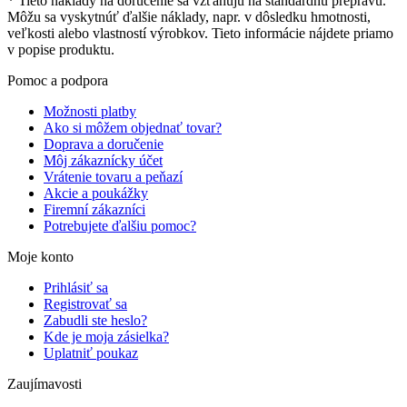
* Tieto náklady na doručenie sa vzťahujú na štandardnú prepravu.
Môžu sa vyskytnúť ďalšie náklady, napr. v dôsledku hmotnosti,
veľkosti alebo vlastností výrobkov. Tieto informácie nájdete priamo
v popise produktu.
Pomoc a podpora
Možnosti platby
Ako si môžem objednať tovar?
Doprava a doručenie
Môj zákaznícky účet
Vrátenie tovaru a peňazí
Akcie a poukážky
Firemní zákazníci
Potrebujete ďalšiu pomoc?
Moje konto
Prihlásiť sa
Registrovať sa
Zabudli ste heslo?
Kde je moja zásielka?
Uplatniť poukaz
Zaujímavosti