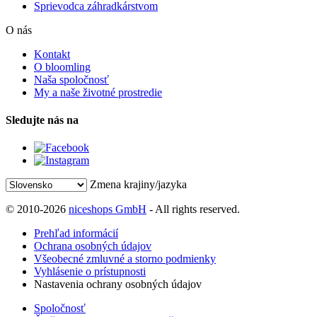
Sprievodca záhradkárstvom
O nás
Kontakt
O bloomling
Naša spoločnosť
My a naše životné prostredie
Sledujte nás na
Zmena krajiny/jazyka
© 2010-2026
niceshops GmbH
- All rights reserved.
Prehľad informácií
Ochrana osobných údajov
Všeobecné zmluvné a storno podmienky
Vyhlásenie o prístupnosti
Nastavenia ochrany osobných údajov
Spoločnosť