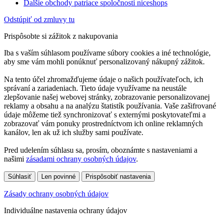
Ďalšie obchody patriace spoločnosti niceshops
Odstúpiť od zmluvy tu
Prispôsobte si zážitok z nakupovania
Iba s vaším súhlasom používame súbory cookies a iné technológie,
aby sme vám mohli ponúknuť personalizovaný nákupný zážitok.
Na tento účel zhromažďujeme údaje o našich používateľoch, ich
správaní a zariadeniach. Tieto údaje využívame na neustále
zlepšovanie našej webovej stránky, zobrazovanie personalizovanej
reklamy a obsahu a na analýzu štatistík používania. Vaše zašifrované
údaje môžeme tiež synchronizovať s externými poskytovateľmi a
zobrazovať vám ponuky prostredníctvom ich online reklamných
kanálov, len ak už ich služby sami používate.
Pred udelením súhlasu sa, prosím, oboznámte s nastaveniami a
našimi
zásadami ochrany osobných údajov
.
Súhlasiť
Len povinné
Prispôsobiť nastavenia
Zásady ochrany osobných údajov
Individuálne nastavenia ochrany údajov