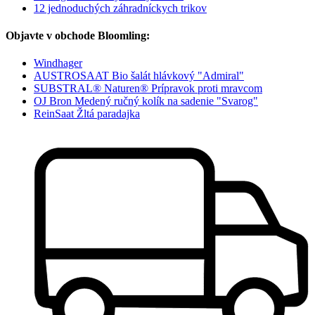
12 jednoduchých záhradníckych trikov
Objavte v obchode Bloomling:
Windhager
AUSTROSAAT Bio šalát hlávkový "Admiral"
SUBSTRAL® Naturen® Prípravok proti mravcom
OJ Bron Medený ručný kolík na sadenie "Svarog"
ReinSaat Žltá paradajka