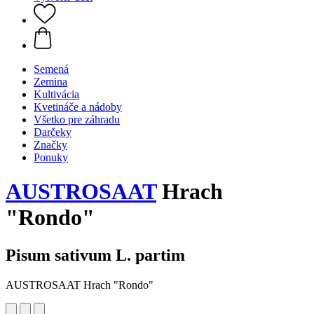
Semená
Zemina
Kultivácia
Kvetináče a nádoby
Všetko pre záhradu
Darčeky
Značky
Ponuky
AUSTROSAAT
Hrach
"Rondo"
Pisum sativum L. partim
AUSTROSAAT Hrach "Rondo"