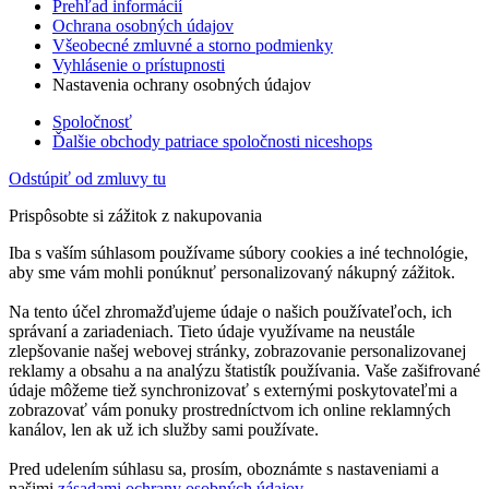
Prehľad informácií
Ochrana osobných údajov
Všeobecné zmluvné a storno podmienky
Vyhlásenie o prístupnosti
Nastavenia ochrany osobných údajov
Spoločnosť
Ďalšie obchody patriace spoločnosti niceshops
Odstúpiť od zmluvy tu
Prispôsobte si zážitok z nakupovania
Iba s vaším súhlasom používame súbory cookies a iné technológie,
aby sme vám mohli ponúknuť personalizovaný nákupný zážitok.
Na tento účel zhromažďujeme údaje o našich používateľoch, ich
správaní a zariadeniach. Tieto údaje využívame na neustále
zlepšovanie našej webovej stránky, zobrazovanie personalizovanej
reklamy a obsahu a na analýzu štatistík používania. Vaše zašifrované
údaje môžeme tiež synchronizovať s externými poskytovateľmi a
zobrazovať vám ponuky prostredníctvom ich online reklamných
kanálov, len ak už ich služby sami používate.
Pred udelením súhlasu sa, prosím, oboznámte s nastaveniami a
našimi
zásadami ochrany osobných údajov
.