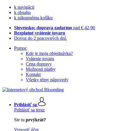
k navigácii
k obsahu
k nákupnému košíku
Slovensko: doprava zadarmo
nad € 42,90
Bezplatné vrátenie tovaru
Dovoz do 2 pracovných dní.
Pomoc
Kde je moja objednávka?
Vrátenie tovaru
Cena dopravy
Možnosti platby
Kontakt
Všetky témy nápovedy
Prihlásiť sa
Prihlásiť sa teraz
Ste tu
prvýkrát?
Vytvoriť účet