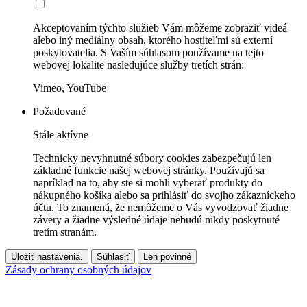
Akceptovaním týchto služieb Vám môžeme zobraziť videá
alebo iný mediálny obsah, ktorého hostiteľmi sú externí
poskytovatelia. S Vaším súhlasom používame na tejto
webovej lokalite nasledujúce služby tretích strán:
Vimeo, YouTube
Požadované
Stále aktívne
Technicky nevyhnutné súbory cookies zabezpečujú len
základné funkcie našej webovej stránky. Používajú sa
napríklad na to, aby ste si mohli vyberať produkty do
nákupného košíka alebo sa prihlásiť do svojho zákazníckeho
účtu. To znamená, že nemôžeme o Vás vyvodzovať žiadne
závery a žiadne výsledné údaje nebudú nikdy poskytnuté
tretím stranám.
Uložiť nastavenia.
Súhlasiť
Len povinné
Zásady ochrany osobných údajov