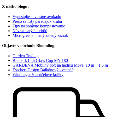
Z nášho blogu:
Vypestujte si vlastné avokádo
Prečo sa listy paradajok krútia
Tipy na správne kompostovanie
Návrat starých odrôd
Microgreens - malý zelený zázrak
Objavte v obchode Bloomling:
Garden Trading
Bioloark Luji Glass Cup MY-180
GARDENA Mobilný box na hadicu Move, 10 m + 1,5 m
Esschert Design Balkónový kvetináč
Windhager Viacúčelové kolíky