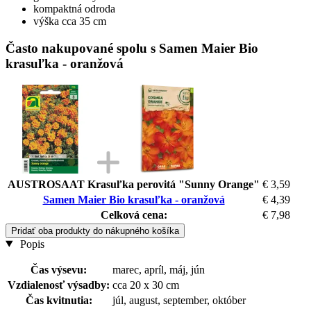
kompaktná odroda
výška cca 35 cm
Často nakupované spolu s Samen Maier Bio
krasuľka - oranžová
AUSTROSAAT Krasuľka perovitá "Sunny Orange"
€ 3,59
Samen Maier Bio krasuľka - oranžová
€ 4,39
Celková cena:
€ 7,98
Pridať oba produkty do nákupného košíka
Popis
Čas výsevu:
marec, apríl, máj, jún
Vzdialenosť výsadby:
cca 20 x 30 cm
Čas kvitnutia:
júl, august, september, október