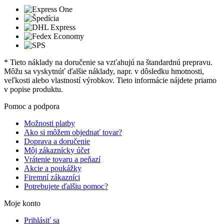
* Tieto náklady na doručenie sa vzťahujú na štandardnú prepravu.
Môžu sa vyskytnúť ďalšie náklady, napr. v dôsledku hmotnosti,
veľkosti alebo vlastností výrobkov. Tieto informácie nájdete priamo
v popise produktu.
Pomoc a podpora
Možnosti platby
Ako si môžem objednať tovar?
Doprava a doručenie
Môj zákaznícky účet
Vrátenie tovaru a peňazí
Akcie a poukážky
Firemní zákazníci
Potrebujete ďalšiu pomoc?
Moje konto
Prihlásiť sa