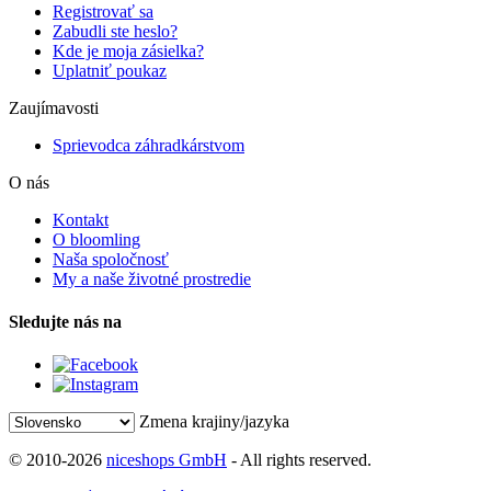
Registrovať sa
Zabudli ste heslo?
Kde je moja zásielka?
Uplatniť poukaz
Zaujímavosti
Sprievodca záhradkárstvom
O nás
Kontakt
O bloomling
Naša spoločnosť
My a naše životné prostredie
Sledujte nás na
Zmena krajiny/jazyka
© 2010-2026
niceshops GmbH
- All rights reserved.