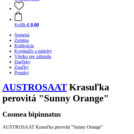
Košík
€ 0,00
Semená
Zemina
Kultivácia
Kvetináče a nádoby
Všetko pre záhradu
Darčeky
Značky
Ponuky
AUSTROSAAT
Krasuľka
perovitá "Sunny Orange"
Cosmea bipinnatus
AUSTROSAAT Krasuľka perovitá "Sunny Orange"