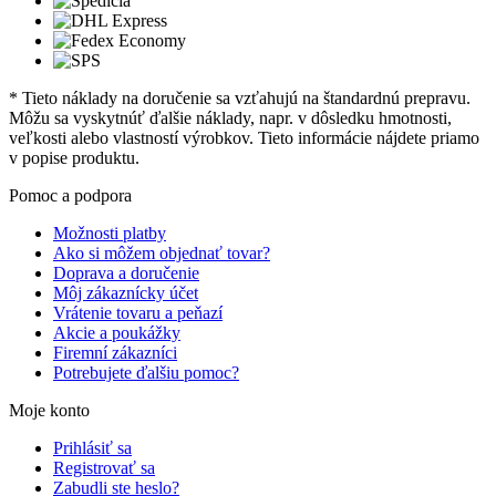
* Tieto náklady na doručenie sa vzťahujú na štandardnú prepravu.
Môžu sa vyskytnúť ďalšie náklady, napr. v dôsledku hmotnosti,
veľkosti alebo vlastností výrobkov. Tieto informácie nájdete priamo
v popise produktu.
Pomoc a podpora
Možnosti platby
Ako si môžem objednať tovar?
Doprava a doručenie
Môj zákaznícky účet
Vrátenie tovaru a peňazí
Akcie a poukážky
Firemní zákazníci
Potrebujete ďalšiu pomoc?
Moje konto
Prihlásiť sa
Registrovať sa
Zabudli ste heslo?