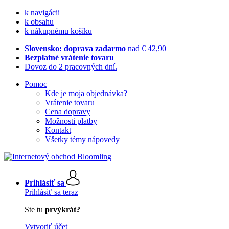
k navigácii
k obsahu
k nákupnému košíku
Slovensko: doprava zadarmo
nad € 42,90
Bezplatné vrátenie tovaru
Dovoz do 2 pracovných dní.
Pomoc
Kde je moja objednávka?
Vrátenie tovaru
Cena dopravy
Možnosti platby
Kontakt
Všetky témy nápovedy
Prihlásiť sa
Prihlásiť sa teraz
Ste tu
prvýkrát?
Vytvoriť účet