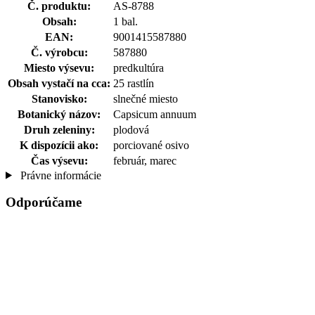
Č. produktu:
AS-8788
Obsah:
1 bal.
EAN:
9001415587880
Č. výrobcu:
587880
Miesto výsevu:
predkultúra
Obsah vystačí na cca:
25 rastlín
Stanovisko:
slnečné miesto
Botanický názov:
Capsicum annuum
Druh zeleniny:
plodová
K dispozícii ako:
porciované osivo
Čas výsevu:
február, marec
Právne informácie
Odporúčame