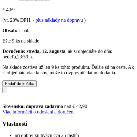
€ 4,69
(vr. 23% DPH.
-
plus náklady na dopravu
)
Obsah:
1 bal.
Ešte 9 ks na sklade
Doručenie: streda, 12. augusta
, ak si objednáte do dňa:
nedeľa,23:59 h
.
Na sklade zostáva už len 9 ks tohto produktu. Ďalšie sú na ceste. Ak
si objednáte viac kusov, môže to ovplyvniť dátum dodania.
Pridať do košíka
Slovensko: doprava zadarmo
nad € 42,90
Viac informácií o odoslaní a doručení
Vlastnosti
pri dobrej kultivácii cca 25 rastlín