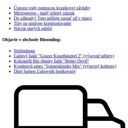
Úspora vody pomocou kvapkovej závlahy
Microgreens - malý zelený zázrak
Do záhrady! Toto môžete zasiať už v marci
Tipy na správne kompostovanie
Návrat starých odrôd
Objavte v obchode Bloomling:
Strömshaga
Ľadový šalát "Grazer Krauthäuptel 2" (výsevné tablety)
Kokopelli Bio rímsky šalát "Better Devil“
Kvetinová zmes "Sonnenkinder Mix" (výsevný koberec)
Dürr Samen Ľubovník bodkovaný