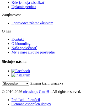
Kde je moja zásielka?
Uplatniť poukaz
Zaujímavosti
Sprievodca záhradkárstvom
O nás
Kontakt
O bloomling
Naša spoločnosť
My a naše životné prostredie
Sledujte nás na
Zmena krajiny/jazyka
© 2010-2026
niceshops GmbH
- All rights reserved.
Prehľad informácií
Ochrana osobných údajov