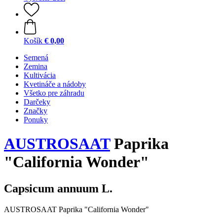
Košík
€ 0,00
Semená
Zemina
Kultivácia
Kvetináče a nádoby
Všetko pre záhradu
Darčeky
Značky
Ponuky
AUSTROSAAT
Paprika
"California Wonder"
Capsicum annuum L.
AUSTROSAAT Paprika "California Wonder"