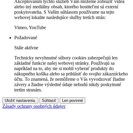
Akceptovaním týchto služieb Vám môžeme zobraziť videá
alebo iný mediálny obsah, ktorého hostiteľmi sú externí
poskytovatelia. S Vaším súhlasom používame na tejto
webovej lokalite nasledujúce služby tretích strán:
Vimeo, YouTube
Požadované
Stále aktívne
Technicky nevyhnutné súbory cookies zabezpečujú len
základné funkcie našej webovej stránky. Používajú sa
napríklad na to, aby ste si mohli vyberať produkty do
nákupného košíka alebo sa prihlásiť do svojho zákazníckeho
účtu. To znamená, že nemôžeme o Vás vyvodzovať žiadne
závery a žiadne výsledné údaje nebudú nikdy poskytnuté
tretím stranám.
Uložiť nastavenia.
Súhlasiť
Len povinné
Zásady ochrany osobných údajov