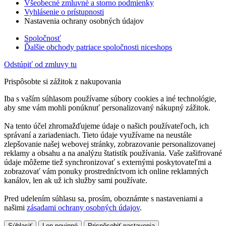
Všeobecné zmluvné a storno podmienky
Vyhlásenie o prístupnosti
Nastavenia ochrany osobných údajov
Spoločnosť
Ďalšie obchody patriace spoločnosti niceshops
Odstúpiť od zmluvy tu
Prispôsobte si zážitok z nakupovania
Iba s vaším súhlasom používame súbory cookies a iné technológie,
aby sme vám mohli ponúknuť personalizovaný nákupný zážitok.
Na tento účel zhromažďujeme údaje o našich používateľoch, ich
správaní a zariadeniach. Tieto údaje využívame na neustále
zlepšovanie našej webovej stránky, zobrazovanie personalizovanej
reklamy a obsahu a na analýzu štatistík používania. Vaše zašifrované
údaje môžeme tiež synchronizovať s externými poskytovateľmi a
zobrazovať vám ponuky prostredníctvom ich online reklamných
kanálov, len ak už ich služby sami používate.
Pred udelením súhlasu sa, prosím, oboznámte s nastaveniami a
našimi
zásadami ochrany osobných údajov
.
Súhlasiť
Len povinné
Prispôsobiť nastavenia