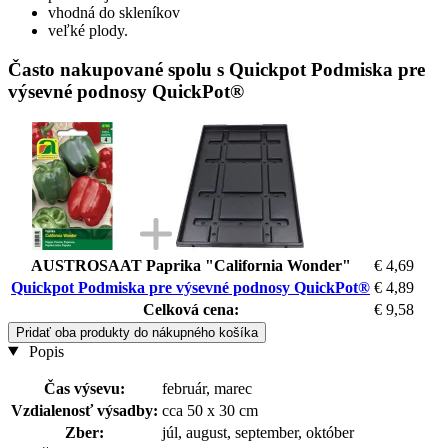
vhodná do skleníkov
veľké plody.
Často nakupované spolu s Quickpot Podmiska pre
výsevné podnosy QuickPot®
AUSTROSAAT Paprika "California Wonder"
€ 4,69
Quickpot Podmiska pre výsevné podnosy QuickPot®
€ 4,89
Celková cena:
€ 9,58
Pridať oba produkty do nákupného košíka
Popis
Čas výsevu:
február, marec
Vzdialenosť výsadby:
cca 50 x 30 cm
Zber:
júl, august, september, október