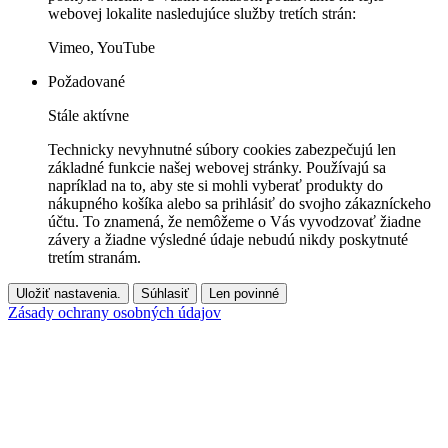
webovej lokalite nasledujúce služby tretích strán:
Vimeo, YouTube
Požadované
Stále aktívne
Technicky nevyhnutné súbory cookies zabezpečujú len
základné funkcie našej webovej stránky. Používajú sa
napríklad na to, aby ste si mohli vyberať produkty do
nákupného košíka alebo sa prihlásiť do svojho zákazníckeho
účtu. To znamená, že nemôžeme o Vás vyvodzovať žiadne
závery a žiadne výsledné údaje nebudú nikdy poskytnuté
tretím stranám.
Uložiť nastavenia.
Súhlasiť
Len povinné
Zásady ochrany osobných údajov