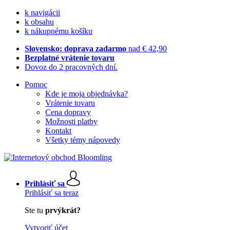
k navigácii
k obsahu
k nákupnému košíku
Slovensko: doprava zadarmo
nad € 42,90
Bezplatné vrátenie tovaru
Dovoz do 2 pracovných dní.
Pomoc
Kde je moja objednávka?
Vrátenie tovaru
Cena dopravy
Možnosti platby
Kontakt
Všetky témy nápovedy
Prihlásiť sa
Prihlásiť sa teraz
Ste tu
prvýkrát?
Vytvoriť účet