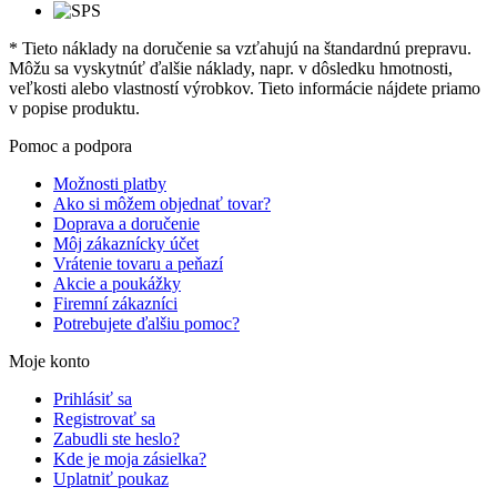
* Tieto náklady na doručenie sa vzťahujú na štandardnú prepravu.
Môžu sa vyskytnúť ďalšie náklady, napr. v dôsledku hmotnosti,
veľkosti alebo vlastností výrobkov. Tieto informácie nájdete priamo
v popise produktu.
Pomoc a podpora
Možnosti platby
Ako si môžem objednať tovar?
Doprava a doručenie
Môj zákaznícky účet
Vrátenie tovaru a peňazí
Akcie a poukážky
Firemní zákazníci
Potrebujete ďalšiu pomoc?
Moje konto
Prihlásiť sa
Registrovať sa
Zabudli ste heslo?
Kde je moja zásielka?
Uplatniť poukaz