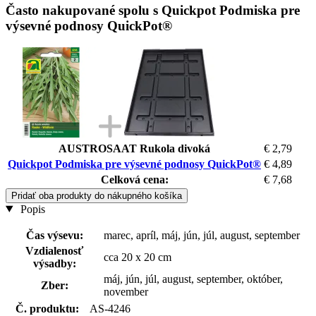
Často nakupované spolu s Quickpot Podmiska pre
výsevné podnosy QuickPot®
AUSTROSAAT Rukola divoká
€ 2,79
Quickpot Podmiska pre výsevné podnosy QuickPot®
€ 4,89
Celková cena:
€ 7,68
Pridať oba produkty do nákupného košíka
Popis
Čas výsevu:
marec, apríl, máj, jún, júl, august, september
Vzdialenosť
cca 20 x 20 cm
výsadby:
máj, jún, júl, august, september, október,
Zber:
november
Č. produktu:
AS-4246