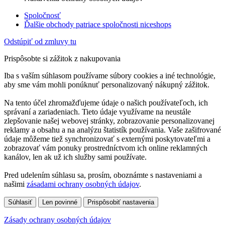
Spoločnosť
Ďalšie obchody patriace spoločnosti niceshops
Odstúpiť od zmluvy tu
Prispôsobte si zážitok z nakupovania
Iba s vaším súhlasom používame súbory cookies a iné technológie,
aby sme vám mohli ponúknuť personalizovaný nákupný zážitok.
Na tento účel zhromažďujeme údaje o našich používateľoch, ich
správaní a zariadeniach. Tieto údaje využívame na neustále
zlepšovanie našej webovej stránky, zobrazovanie personalizovanej
reklamy a obsahu a na analýzu štatistík používania. Vaše zašifrované
údaje môžeme tiež synchronizovať s externými poskytovateľmi a
zobrazovať vám ponuky prostredníctvom ich online reklamných
kanálov, len ak už ich služby sami používate.
Pred udelením súhlasu sa, prosím, oboznámte s nastaveniami a
našimi
zásadami ochrany osobných údajov
.
Súhlasiť
Len povinné
Prispôsobiť nastavenia
Zásady ochrany osobných údajov