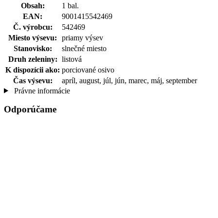
Obsah:
1 bal.
EAN:
9001415542469
Č. výrobcu:
542469
Miesto výsevu:
priamy výsev
Stanovisko:
slnečné miesto
Druh zeleniny:
listová
K dispozícii ako:
porciované osivo
Čas výsevu:
apríl, august, júl, jún, marec, máj, september
Právne informácie
Odporúčame