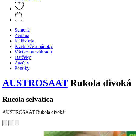
Semená
Zemina
Kultivácia
Kvetináče a nádoby
Všetko pre záhradu
Darčeky
Značky
Ponuky
AUSTROSAAT
Rukola divoká
Rucola selvatica
AUSTROSAAT Rukola divoká