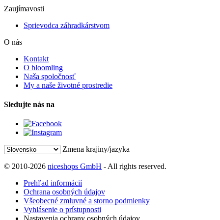
Zaujímavosti
Sprievodca záhradkárstvom
O nás
Kontakt
O bloomling
Naša spoločnosť
My a naše životné prostredie
Sledujte nás na
Zmena krajiny/jazyka
© 2010-2026
niceshops GmbH
- All rights reserved.
Prehľad informácií
Ochrana osobných údajov
Všeobecné zmluvné a storno podmienky
Vyhlásenie o prístupnosti
Nastavenia ochrany osobných údajov