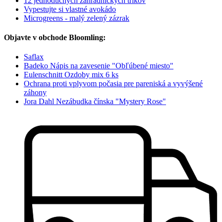
12 jednoduchých záhradníckych trikov
Vypestujte si vlastné avokádo
Microgreens - malý zelený zázrak
Objavte v obchode Bloomling:
Saflax
Badeko Nápis na zavesenie "Obľúbené miesto"
Eulenschnitt Ozdoby mix 6 ks
Ochrana proti vplyvom počasia pre pareniská a vyvýšené
záhony
Jora Dahl Nezábudka čínska "Mystery Rose"