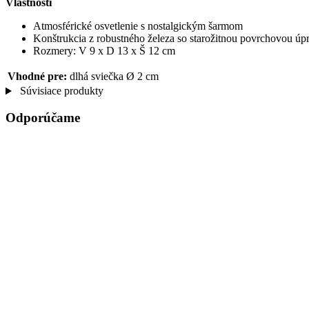
Vlastnosti
Atmosférické osvetlenie s nostalgickým šarmom
Konštrukcia z robustného železa so starožitnou povrchovou úp
Rozmery: V 9 x D 13 x Š 12 cm
Vhodné pre:
dlhá sviečka Ø 2 cm
Súvisiace produkty
Odporúčame