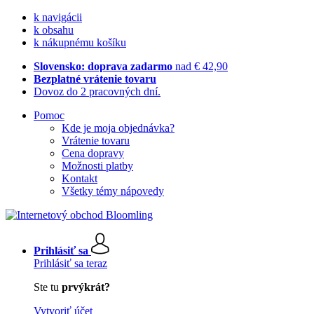
k navigácii
k obsahu
k nákupnému košíku
Slovensko: doprava zadarmo
nad € 42,90
Bezplatné vrátenie tovaru
Dovoz do 2 pracovných dní.
Pomoc
Kde je moja objednávka?
Vrátenie tovaru
Cena dopravy
Možnosti platby
Kontakt
Všetky témy nápovedy
Prihlásiť sa
Prihlásiť sa teraz
Ste tu
prvýkrát?
Vytvoriť účet