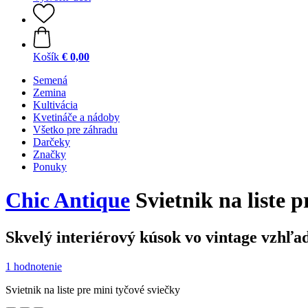
Košík
€ 0,00
Semená
Zemina
Kultivácia
Kvetináče a nádoby
Všetko pre záhradu
Darčeky
Značky
Ponuky
Chic Antique
Svietnik na liste p
Skvelý interiérový kúsok vo vintage vzhľa
1 hodnotenie
Svietnik na liste pre mini tyčové sviečky