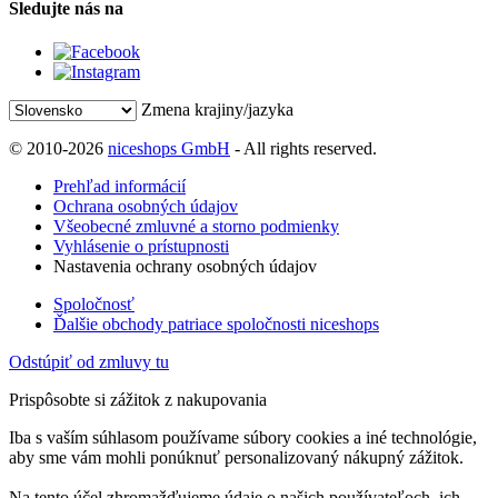
Sledujte nás na
Zmena krajiny/jazyka
© 2010-2026
niceshops GmbH
- All rights reserved.
Prehľad informácií
Ochrana osobných údajov
Všeobecné zmluvné a storno podmienky
Vyhlásenie o prístupnosti
Nastavenia ochrany osobných údajov
Spoločnosť
Ďalšie obchody patriace spoločnosti niceshops
Odstúpiť od zmluvy tu
Prispôsobte si zážitok z nakupovania
Iba s vaším súhlasom používame súbory cookies a iné technológie,
aby sme vám mohli ponúknuť personalizovaný nákupný zážitok.
Na tento účel zhromažďujeme údaje o našich používateľoch, ich