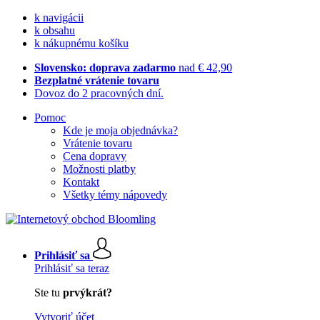
k navigácii
k obsahu
k nákupnému košíku
Slovensko: doprava zadarmo
nad € 42,90
Bezplatné vrátenie tovaru
Dovoz do 2 pracovných dní.
Pomoc
Kde je moja objednávka?
Vrátenie tovaru
Cena dopravy
Možnosti platby
Kontakt
Všetky témy nápovedy
Prihlásiť sa
Prihlásiť sa teraz
Ste tu
prvýkrát?
Vytvoriť účet