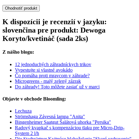
Ohodnotiť produkt
K dispozícii je recenzií v jazyku:
slovenčina pre produkt: Dewoga
Koryto/kvetináč (sada 2ks)
Z nášho blogu:
12 jednoduchých záhradníckych trikov
Vypestujte si vlastné avokádo
Čo pomáha proti mravcom v záhrade?
Microgreens - malý zelený zázrak
Do záhrady! Toto môžete zasiať už v marci
Objavte v obchode Bloomling:
Lechuza
Strömshaga Závesná lampa "Anita"
Bingenheimer Saatgut Šalátová uhorka "Persika"
Radový kvapkač s kompenzáciou tlaku pre Micro-Drip-
System 2 l/h
Die Stadtgärtner Kvitnúce blahoželanie "Skoré uzdravenie"