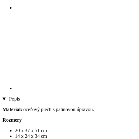
Popis
Materiál:
oceľový plech s patinovou úpravou.
Rozmery
20 x 37 x 51 cm
14 x 24 x 34 cm