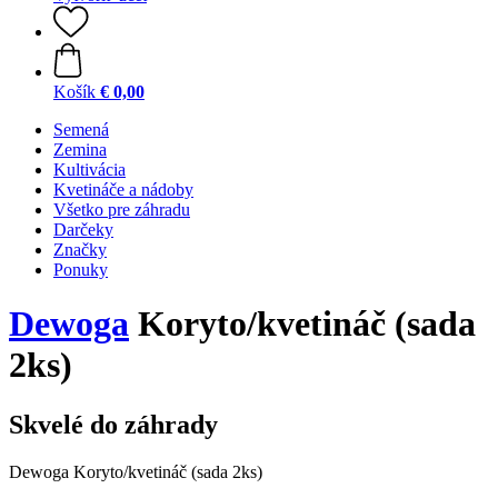
Košík
€ 0,00
Semená
Zemina
Kultivácia
Kvetináče a nádoby
Všetko pre záhradu
Darčeky
Značky
Ponuky
Dewoga
Koryto/kvetináč (sada
2ks)
Skvelé do záhrady
Dewoga Koryto/kvetináč (sada 2ks)