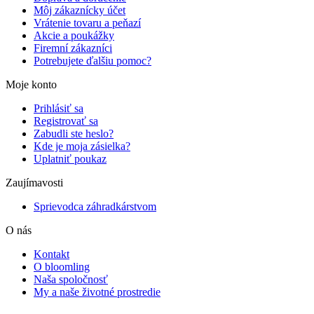
Môj zákaznícky účet
Vrátenie tovaru a peňazí
Akcie a poukážky
Firemní zákazníci
Potrebujete ďalšiu pomoc?
Moje konto
Prihlásiť sa
Registrovať sa
Zabudli ste heslo?
Kde je moja zásielka?
Uplatniť poukaz
Zaujímavosti
Sprievodca záhradkárstvom
O nás
Kontakt
O bloomling
Naša spoločnosť
My a naše životné prostredie