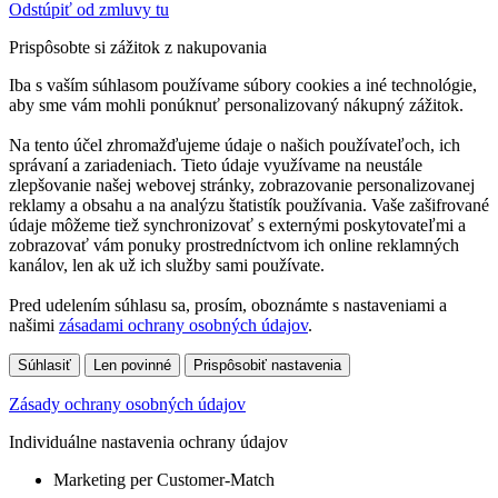
Odstúpiť od zmluvy tu
Prispôsobte si zážitok z nakupovania
Iba s vaším súhlasom používame súbory cookies a iné technológie,
aby sme vám mohli ponúknuť personalizovaný nákupný zážitok.
Na tento účel zhromažďujeme údaje o našich používateľoch, ich
správaní a zariadeniach. Tieto údaje využívame na neustále
zlepšovanie našej webovej stránky, zobrazovanie personalizovanej
reklamy a obsahu a na analýzu štatistík používania. Vaše zašifrované
údaje môžeme tiež synchronizovať s externými poskytovateľmi a
zobrazovať vám ponuky prostredníctvom ich online reklamných
kanálov, len ak už ich služby sami používate.
Pred udelením súhlasu sa, prosím, oboznámte s nastaveniami a
našimi
zásadami ochrany osobných údajov
.
Súhlasiť
Len povinné
Prispôsobiť nastavenia
Zásady ochrany osobných údajov
Individuálne nastavenia ochrany údajov
Marketing per Customer-Match