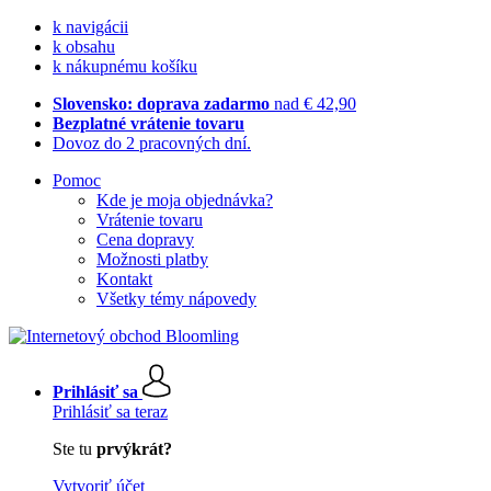
k navigácii
k obsahu
k nákupnému košíku
Slovensko: doprava zadarmo
nad € 42,90
Bezplatné vrátenie tovaru
Dovoz do 2 pracovných dní.
Pomoc
Kde je moja objednávka?
Vrátenie tovaru
Cena dopravy
Možnosti platby
Kontakt
Všetky témy nápovedy
Prihlásiť sa
Prihlásiť sa teraz
Ste tu
prvýkrát?
Vytvoriť účet