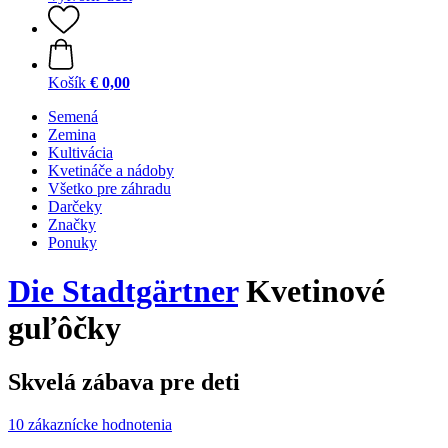
Košík
€ 0,00
Semená
Zemina
Kultivácia
Kvetináče a nádoby
Všetko pre záhradu
Darčeky
Značky
Ponuky
Die Stadtgärtner
Kvetinové
guľôčky
Skvelá zábava pre deti
10 zákaznícke hodnotenia