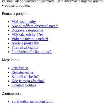
veľkosti alebo vlastností výrobkov. Tieto informácie nájdete priamo
v popise produktu.
Pomoc a podpora
Možnosti platby
Ako si môžem objednať tovar?
Doprava a doručenie
Môj zákaznícky účet
Vrátenie tovaru a peňazí
Akcie a poukážky
Firemní zákazníci
Potrebujete ďalšiu pomoc?
Moje konto
Prihlásiť sa
Registrovať sa
Zabudli ste heslo?
Kde je moja zásielka?
Uplatniť poukaz
Zaujímavosti
Sprievodca záhradkárstvom