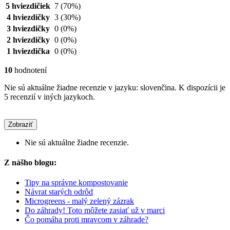
5 hviezdičiek
7
(70%)
4 hviezdičky
3
(30%)
3 hviezdičky
0
(0%)
2 hviezdičky
0
(0%)
1 hviezdička
0
(0%)
10
hodnotení
Nie sú aktuálne žiadne recenzie v jazyku: slovenčina. K dispozícii je
5 recenzií v iných jazykoch.
Zobraziť
Nie sú aktuálne žiadne recenzie.
Z nášho blogu:
Tipy na správne kompostovanie
Návrat starých odrôd
Microgreens - malý zelený zázrak
Do záhrady! Toto môžete zasiať už v marci
Čo pomáha proti mravcom v záhrade?