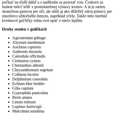
počkať na ďalší dážď a s nadšením sa pozerať von. Čoskoro sa
budete môcť tešiť z pestrofarebnej výstavy kvetov. A tá je nielen
skutočnou pastvou pre oči, ale slúži aj ako dôležitý zdroj potravy pre
množstvo užitočného hmyzu, napríklad včely. Takže tieto farebné
kvetinové guľôčky robia svet opäť o niečo lepším.
Druhy semien v guličkách
Agrostemma githago
Alyssum maritimum
Anchusa capensis
Anthemis tinctoria
Calendula officinalis
Centaurea cyanus
Chreianthus allionii
Chrysanthemum segetum
Collinsia bicolor
Delphinium consolida
Echium blue bedder
Gilia capitata
Gypsophila paniculata
Iberis amara
Linum rubrum
Lupinus hartwegii
Malcolmia maritima