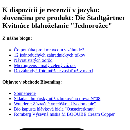
K dispozícii je recenzií v jazyku:
slovenčina pre produkt: Die Stadtgärtner
Kvitnúce blahoželanie "Jednorožec"
Z nášho blogu:
Čo pomáha proti mravcom v záhrade?
12 jednoduchých záhradníckych trikov
Návrat starých odrôd
Microgreens - malý zelený zázrak
Do záhrady! Toto môžete zasiať už v marci
Objavte v obchode Bloomling:
Sonnenerde
Skladací hubársky nôž z bukového dreva N°08
Wunderle Zázračné vrecúško "Uvedomenie"
Bio kapusta hlávková biela "Oststeirerkraut"
Romberg Výsevná miska M BOQUBE Cream Copper