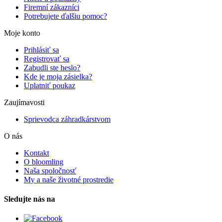
Firemní zákazníci
Potrebujete ďalšiu pomoc?
Moje konto
Prihlásiť sa
Registrovať sa
Zabudli ste heslo?
Kde je moja zásielka?
Uplatniť poukaz
Zaujímavosti
Sprievodca záhradkárstvom
O nás
Kontakt
O bloomling
Naša spoločnosť
My a naše životné prostredie
Sledujte nás na