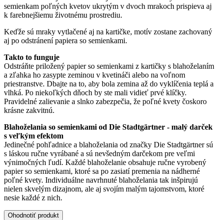
semienkam poľných kvetov ukrytým v dvoch mrakoch prispieva aj
k farebnejšiemu životnému prostrediu.
Keďže sú mraky vytlačené aj na kartičke, motív zostane zachovaný
aj po odstránení papiera so semienkami.
Takto to funguje
Odstráňte priložený papier so semienkami z kartičky s blahoželaním
a zľahka ho zasypte zeminou v kvetináči alebo na voľnom
priestranstve. Dbajte na to, aby bola zemina až do vyklíčenia teplá a
vlhká. Po niekoľkých dňoch by ste mali vidieť prvé klíčky.
Pravidelné zalievanie a slnko zabezpečia, že poľné kvety čoskoro
krásne zakvitnú.
Blahoželania so semienkami od Die Stadtgärtner - malý darček
s veľkým efektom
Jedinečné pohľadnice a blahoželania od značky Die Stadtgärtner sú
s láskou ručne vyrábané a sú nevšedným darčekom pre veľmi
výnimočných ľudí. Každé blahoželanie obsahuje ručne vyrobený
papier so semienkami, ktoré sa po zasiatí premenia na nádherné
poľné kvety. Individuálne navrhnuté blahoželania tak inšpirujú
nielen skvelým dizajnom, ale aj svojím malým tajomstvom, ktoré
nesie každé z nich.
Ohodnotiť produkt