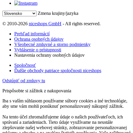
Zmena krajiny/jazyka
© 2010-2026
niceshops GmbH
- All rights reserved.
Prehľad informácií
Ochrana osobných údajov
Všeobecné zmluvné a storno podmienky
Vyhlásenie o prístupnosti
Nastavenia ochrany osobných údajov
Spoločnosť
Ďalšie obchody patriace spoločnosti niceshops
Odstúpiť od zmluvy tu
Prispôsobte si zážitok z nakupovania
Iba s vaším súhlasom používame súbory cookies a iné technológie,
aby sme vám mohli ponúknuť personalizovaný nákupný zážitok.
Na tento účel zhromažďujeme údaje o našich používateľoch, ich
správaní a zariadeniach. Tieto údaje využívame na neustále
zlepšovanie našej webovej stránky, zobrazovanie personalizovanej
reklamy a obsahu a na analýzu štatistík používania. Vaše zašifrované