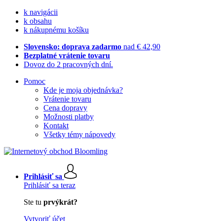
k navigácii
k obsahu
k nákupnému košíku
Slovensko: doprava zadarmo
nad € 42,90
Bezplatné vrátenie tovaru
Dovoz do 2 pracovných dní.
Pomoc
Kde je moja objednávka?
Vrátenie tovaru
Cena dopravy
Možnosti platby
Kontakt
Všetky témy nápovedy
Prihlásiť sa
Prihlásiť sa teraz
Ste tu
prvýkrát?
Vytvoriť účet