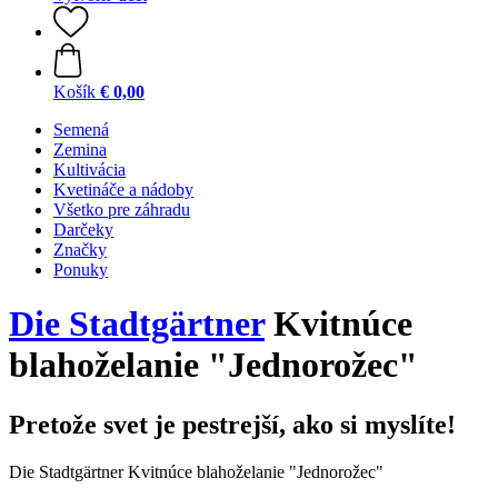
Košík
€ 0,00
Semená
Zemina
Kultivácia
Kvetináče a nádoby
Všetko pre záhradu
Darčeky
Značky
Ponuky
Die Stadtgärtner
Kvitnúce
blahoželanie "Jednorožec"
Pretože svet je pestrejší, ako si myslíte!
Die Stadtgärtner Kvitnúce blahoželanie "Jednorožec"