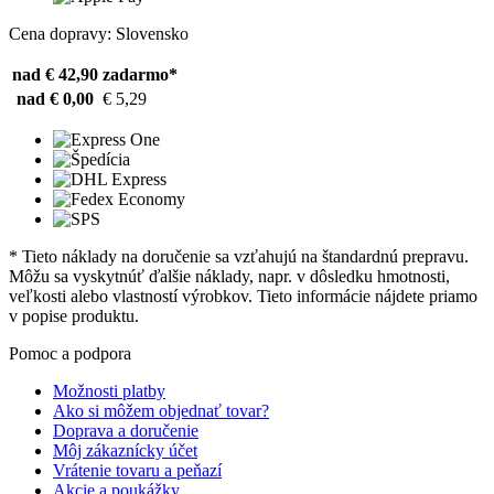
Cena dopravy: Slovensko
nad € 42,90
zadarmo*
nad € 0,00
€ 5,29
* Tieto náklady na doručenie sa vzťahujú na štandardnú prepravu.
Môžu sa vyskytnúť ďalšie náklady, napr. v dôsledku hmotnosti,
veľkosti alebo vlastností výrobkov. Tieto informácie nájdete priamo
v popise produktu.
Pomoc a podpora
Možnosti platby
Ako si môžem objednať tovar?
Doprava a doručenie
Môj zákaznícky účet
Vrátenie tovaru a peňazí
Akcie a poukážky