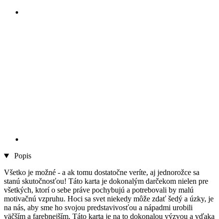
Popis
Všetko je možné - a ak tomu dostatočne veríte, aj jednorožce sa
stanú skutočnosťou! Táto karta je dokonalým darčekom nielen pre
všetkých, ktorí o sebe práve pochybujú a potrebovali by malú
motivačnú vzpruhu. Hoci sa svet niekedy môže zdať šedý a úzky, je
na nás, aby sme ho svojou predstavivosťou a nápadmi urobili
väčším a farebnejším. Táto karta je na to dokonalou výzvou a vďaka