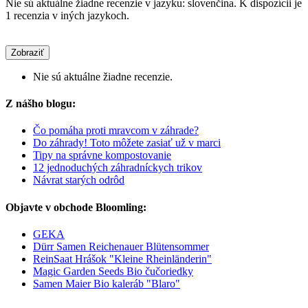
Nie sú aktuálne žiadne recenzie v jazyku: slovenčina. K dispozícii je
1 recenzia v iných jazykoch.
Zobraziť
Nie sú aktuálne žiadne recenzie.
Z nášho blogu:
Čo pomáha proti mravcom v záhrade?
Do záhrady! Toto môžete zasiať už v marci
Tipy na správne kompostovanie
12 jednoduchých záhradníckych trikov
Návrat starých odrôd
Objavte v obchode Bloomling:
GEKA
Dürr Samen Reichenauer Blütensommer
ReinSaat Hrášok "Kleine Rheinländerin"
Magic Garden Seeds Bio čučoriedky
Samen Maier Bio kaleráb "Blaro"