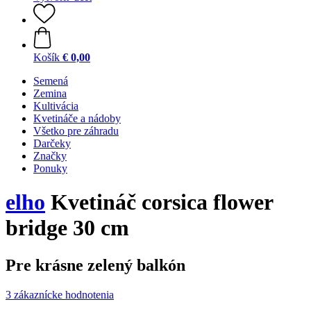
Košík
€ 0,00
Semená
Zemina
Kultivácia
Kvetináče a nádoby
Všetko pre záhradu
Darčeky
Značky
Ponuky
elho
Kvetináč corsica flower
bridge 30 cm
Pre krásne zelený balkón
3 zákaznícke hodnotenia