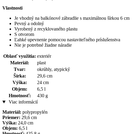
Vlastnosti
Je vhodný na balkónové zábradlie s maximálnou šírkou 6 cm
Pevný a odolný
Vyrobený z recyklovaného plastu
S otvorom
Ľahké upevnenie pomocou nastaviteľného príslušenstva
Nie je potrebné žiadne náradie
Oblasť využitia:
exteriér
Materiál:
plast
Tvar:
okrúhly, atypický
Šírka:
29,6 cm
Výška:
24 cm
Objem:
6,5 l
Hmotnosť:
430 g
Viac informácií
Materiál:
polypropylén
Priemer:
29,6 cm
Výška:
24,0 cm
Objem:
6,5 l
Hmotnosť:
425,8 g