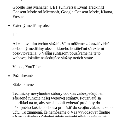
Google Tag Manager, UET (Universal Event Tracking)
Consent Mode od Microsoft, Google Consent Mode, Klarna,
Freshchat
Externý mediálny obsah
Akceptovaním týchto služieb Vám môžeme zobraziť videá
alebo iný mediálny obsah, ktorého hostiteľmi sú externí
poskytovatelia. S Vaším súhlasom používame na tejto
webovej lokalite nasledujúce služby tretích strán:
Vimeo, YouTube
Požadované
Stále aktívne
Technicky nevyhnutné súbory cookies zabezpečujú len
základné funkcie našej webovej stránky. Používajú sa
napríklad na to, aby ste si mohli vyberať produkty do
nákupného košíka alebo sa prihlásiť do svojho zákazníckeho
účtu. To znamená, že nemôžeme o Vás vyvodzovať žiadne
závery a žiadne výsledné údaje nebudú nikdy poskytnuté