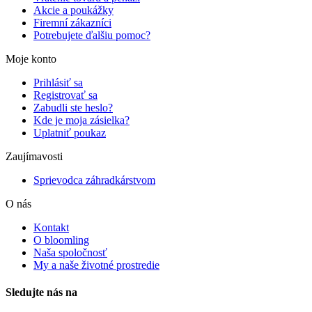
Akcie a poukážky
Firemní zákazníci
Potrebujete ďalšiu pomoc?
Moje konto
Prihlásiť sa
Registrovať sa
Zabudli ste heslo?
Kde je moja zásielka?
Uplatniť poukaz
Zaujímavosti
Sprievodca záhradkárstvom
O nás
Kontakt
O bloomling
Naša spoločnosť
My a naše životné prostredie
Sledujte nás na