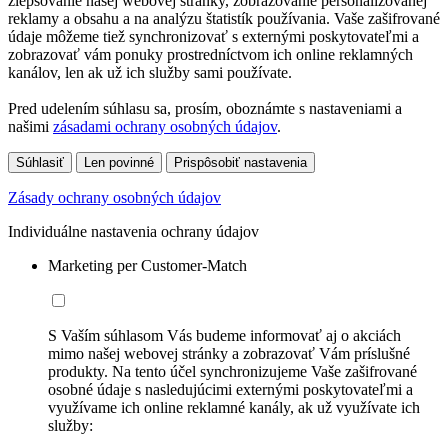
zlepšovanie našej webovej stránky, zobrazovanie personalizovanej
reklamy a obsahu a na analýzu štatistík používania. Vaše zašifrované
údaje môžeme tiež synchronizovať s externými poskytovateľmi a
zobrazovať vám ponuky prostredníctvom ich online reklamných
kanálov, len ak už ich služby sami používate.
Pred udelením súhlasu sa, prosím, oboznámte s nastaveniami a
našimi
zásadami ochrany osobných údajov
.
Súhlasiť
Len povinné
Prispôsobiť nastavenia
Zásady ochrany osobných údajov
Individuálne nastavenia ochrany údajov
Marketing per Customer-Match
S Vaším súhlasom Vás budeme informovať aj o akciách
mimo našej webovej stránky a zobrazovať Vám príslušné
produkty. Na tento účel synchronizujeme Vaše zašifrované
osobné údaje s nasledujúcimi externými poskytovateľmi a
využívame ich online reklamné kanály, ak už využívate ich
služby: