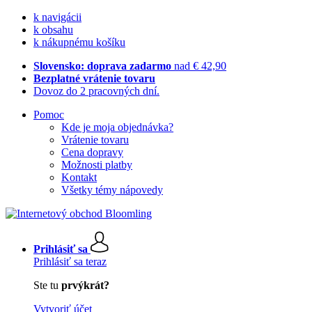
k navigácii
k obsahu
k nákupnému košíku
Slovensko: doprava zadarmo
nad € 42,90
Bezplatné vrátenie tovaru
Dovoz do 2 pracovných dní.
Pomoc
Kde je moja objednávka?
Vrátenie tovaru
Cena dopravy
Možnosti platby
Kontakt
Všetky témy nápovedy
Prihlásiť sa
Prihlásiť sa teraz
Ste tu
prvýkrát?
Vytvoriť účet