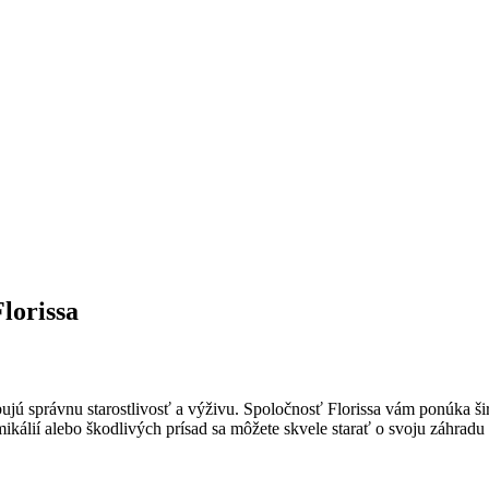
Florissa
bujú správnu starostlivosť a výživu. Spoločnosť Florissa vám ponúka šir
álií alebo škodlivých prísad sa môžete skvele starať o svoju záhradu a t