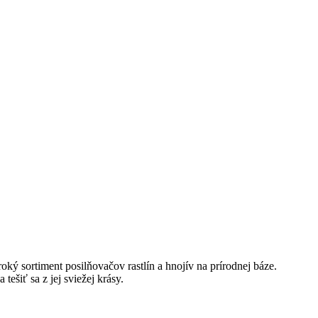
oký sortiment posilňovačov rastlín a hnojív na prírodnej báze.
ešiť sa z jej sviežej krásy.