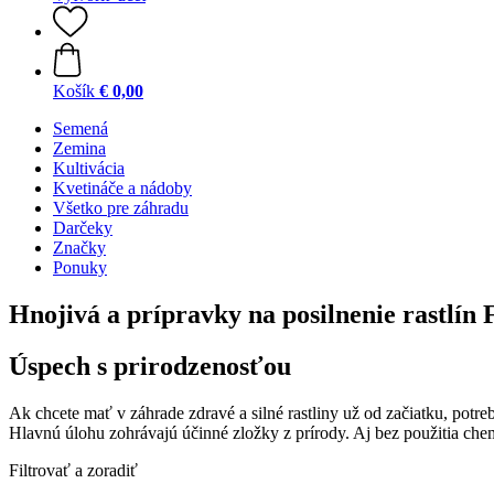
Košík
€ 0,00
Semená
Zemina
Kultivácia
Kvetináče a nádoby
Všetko pre záhradu
Darčeky
Značky
Ponuky
Hnojivá a prípravky na posilnenie rastlín 
Úspech s prirodzenosťou
Ak chcete mať v záhrade zdravé a silné rastliny už od začiatku, potre
Hlavnú úlohu zohrávajú účinné zložky z prírody. Aj bez použitia chemik
Filtrovať a zoradiť