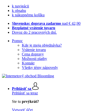
k navigácii
k obsahu
k nákupnému košíku
Slovensko: doprava zadarmo
nad € 42,90
Bezplatné vrátenie tovaru
Dovoz do 2 pracovných dní.
Pomoc
Kde je moja objednávka?
Vrátenie tovaru
Cena dopravy
Možnosti platby
Kontakt
Všetky témy nápovedy
Prihlásiť sa
Prihlásiť sa teraz
Ste tu
prvýkrát?
Vytvoriť účet