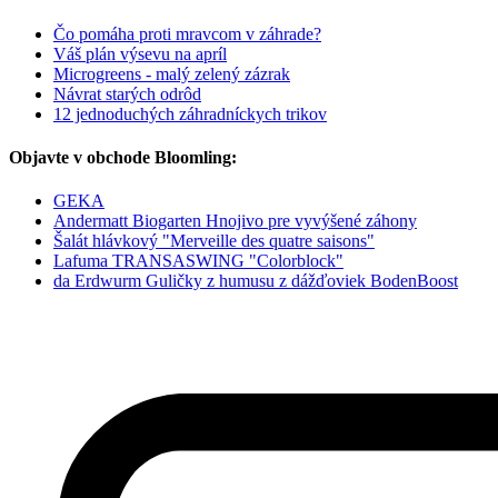
Čo pomáha proti mravcom v záhrade?
Váš plán výsevu na apríl
Microgreens - malý zelený zázrak
Návrat starých odrôd
12 jednoduchých záhradníckych trikov
Objavte v obchode Bloomling:
GEKA
Andermatt Biogarten Hnojivo pre vyvýšené záhony
Šalát hlávkový "Merveille des quatre saisons"
Lafuma TRANSASWING "Colorblock"
da Erdwurm Guličky z humusu z dážďoviek BodenBoost