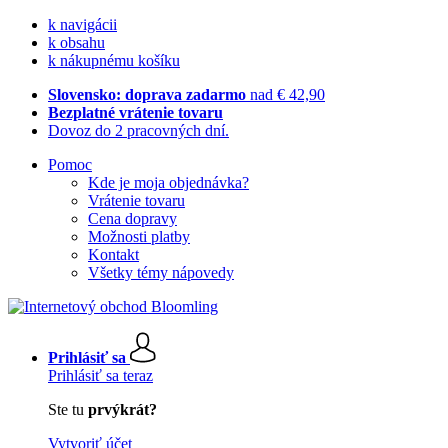
k navigácii
k obsahu
k nákupnému košíku
Slovensko: doprava zadarmo
nad € 42,90
Bezplatné vrátenie tovaru
Dovoz do 2 pracovných dní.
Pomoc
Kde je moja objednávka?
Vrátenie tovaru
Cena dopravy
Možnosti platby
Kontakt
Všetky témy nápovedy
Prihlásiť sa
Prihlásiť sa teraz
Ste tu
prvýkrát?
Vytvoriť účet