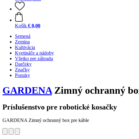
Košík
€ 0,00
Semená
Zemina
Kultivácia
Kvetináče a nádoby
Všetko pre záhradu
Darčeky
Značky
Ponuky
GARDENA
Zimný ochranný box
Príslušenstvo pre robotické kosačky
GARDENA Zimný ochranný box pre káble