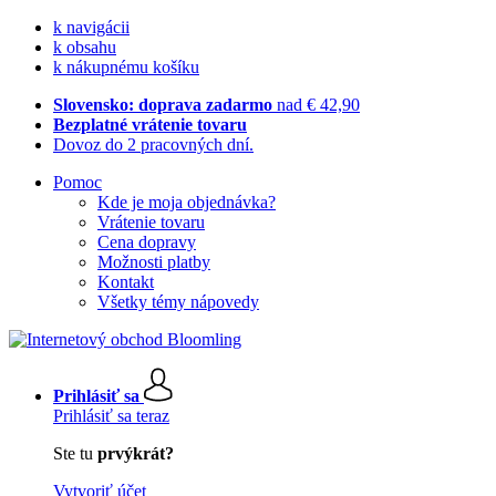
k navigácii
k obsahu
k nákupnému košíku
Slovensko: doprava zadarmo
nad € 42,90
Bezplatné vrátenie tovaru
Dovoz do 2 pracovných dní.
Pomoc
Kde je moja objednávka?
Vrátenie tovaru
Cena dopravy
Možnosti platby
Kontakt
Všetky témy nápovedy
Prihlásiť sa
Prihlásiť sa teraz
Ste tu
prvýkrát?
Vytvoriť účet