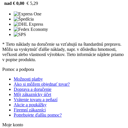
nad € 0,00
€ 5,29
* Tieto náklady na doručenie sa vzťahujú na štandardnú prepravu.
Môžu sa vyskytnúť ďalšie náklady, napr. v dôsledku hmotnosti,
veľkosti alebo vlastností výrobkov. Tieto informácie nájdete priamo
v popise produktu.
Pomoc a podpora
Možnosti platby
Ako si môžem objednať tovar?
Doprava a doručenie
Môj zákaznícky účet
Vrátenie tovaru a peňazí
Akcie a poukážky
Firemní zákazníci
Potrebujete ďalšiu pomoc?
Moje konto