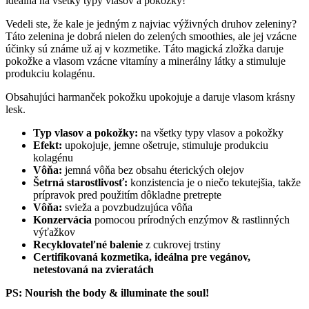
ideálna na všetky typy vlasov a pokožky!
Vedeli ste, že kale je jedným z najviac výživných druhov zeleniny?
Táto zelenina je dobrá nielen do zelených smoothies, ale jej vzácne
účinky sú známe už aj v kozmetike. Táto magická zložka daruje
pokožke a vlasom vzácne vitamíny a minerálny látky a stimuluje
produkciu kolagénu.
Obsahujúci harmanček pokožku upokojuje a daruje vlasom krásny
lesk.
Typ vlasov a pokožky:
na všetky typy vlasov a pokožky
Efekt:
upokojuje, jemne ošetruje, stimuluje produkciu
kolagénu
Vôňa:
jemná vôňa bez obsahu éterických olejov
Šetrná starostlivosť:
konzistencia je o niečo tekutejšia, takže
prípravok pred použitím dôkladne pretrepte
Vôňa:
svieža a povzbudzujúca vôňa
Konzervácia
pomocou prírodných enzýmov & rastlinných
výťažkov
Recyklovateľné balenie
z cukrovej trstiny
Certifikovaná kozmetika, ideálna pre vegánov,
netestovaná na zvieratách
PS: Nourish the body & illuminate the soul!