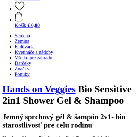
Košík
€ 0,00
Semená
Zemina
Kultivácia
Kvetináče a nádoby
Všetko pre záhradu
Darčeky
Značky
Ponuky
Hands on Veggies
Bio Sensitive
2in1 Shower Gel & Shampoo
Jemný sprchový gél & šampón 2v1- bio
starostlivosť pre celú rodinu