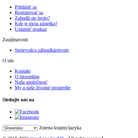
Prihlásiť sa
Registrovať sa
Zabudli ste heslo?
Kde je moja zásielka?
Uplatniť poukaz
Zaujímavosti
Sprievodca záhradkárstvom
O nás
Kontakt
O bloomling
Naša spoločnosť
My a naše životné prostredie
Sledujte nás na
Zmena krajiny/jazyka