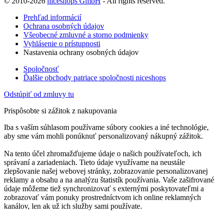
© 2010-2026
niceshops GmbH
- All rights reserved.
Prehľad informácií
Ochrana osobných údajov
Všeobecné zmluvné a storno podmienky
Vyhlásenie o prístupnosti
Nastavenia ochrany osobných údajov
Spoločnosť
Ďalšie obchody patriace spoločnosti niceshops
Odstúpiť od zmluvy tu
Prispôsobte si zážitok z nakupovania
Iba s vaším súhlasom používame súbory cookies a iné technológie,
aby sme vám mohli ponúknuť personalizovaný nákupný zážitok.
Na tento účel zhromažďujeme údaje o našich používateľoch, ich
správaní a zariadeniach. Tieto údaje využívame na neustále
zlepšovanie našej webovej stránky, zobrazovanie personalizovanej
reklamy a obsahu a na analýzu štatistík používania. Vaše zašifrované
údaje môžeme tiež synchronizovať s externými poskytovateľmi a
zobrazovať vám ponuky prostredníctvom ich online reklamných
kanálov, len ak už ich služby sami používate.