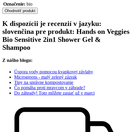
Označenie:
bio
Ohodnotiť produkt
K dispozícii je recenzií v jazyku:
slovenčina pre produkt: Hands on Veggies
Bio Sensitive 2in1 Shower Gel &
Shampoo
Z nášho blogu:
Úspora vody pomocou kvapkovej závlahy
Microgreens - malý zelený zázrak
Tipy na správne kompostovanie
Čo pomáha proti mravcom v záhrade?
Do záhrady! Toto môžete zasiať už v marci