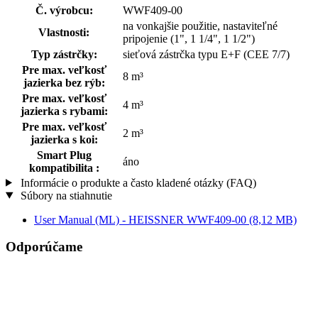
Č. výrobcu:
WWF409-00
na vonkajšie použitie, nastaviteľné
Vlastnosti:
pripojenie (1", 1 1/4", 1 1/2")
Typ zástrčky:
sieťová zástrčka typu E+F (CEE 7/7)
Pre max. veľkosť
8 m³
jazierka bez rýb:
Pre max. veľkosť
4 m³
jazierka s rybami:
Pre max. veľkosť
2 m³
jazierka s koi:
Smart Plug
áno
kompatibilita :
Informácie o produkte a často kladené otázky (FAQ)
Súbory na stiahnutie
User Manual (ML) - HEISSNER WWF409-00
(8,12 MB)
Odporúčame