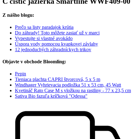
C čistič jazierka Smartline WWF409-00
Z nášho blogu:
Prečo sa listy paradajok krútia
Do záhrady! Toto môžete zasiať už v marci
Vypestujte si vlastné avokádo
Úspora vody pomocou kvapkovej závlahy
12 jednoduchých záhradníckych trikov
Objavte v obchode Bloomling:
Pepin
Tieniaca plachta CAPRI štvorcová, 5 x 5 m
Windhager Vyhrievacia podložka 51 x 53 cm, 45 Watt
Kvetináč Rato Case M s vložkou na rastliny - 77 x 23,5 cm
Sativa Bio fazuľa kríčková "Odessa"