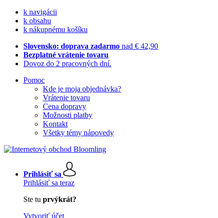
k navigácii
k obsahu
k nákupnému košíku
Slovensko: doprava zadarmo
nad € 42,90
Bezplatné vrátenie tovaru
Dovoz do 2 pracovných dní.
Pomoc
Kde je moja objednávka?
Vrátenie tovaru
Cena dopravy
Možnosti platby
Kontakt
Všetky témy nápovedy
Prihlásiť sa
Prihlásiť sa teraz
Ste tu
prvýkrát?
Vytvoriť účet