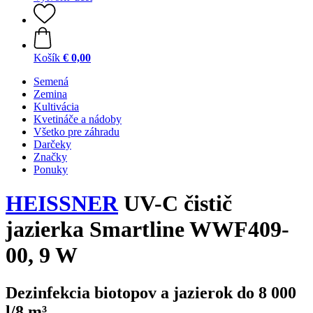
Košík
€ 0,00
Semená
Zemina
Kultivácia
Kvetináče a nádoby
Všetko pre záhradu
Darčeky
Značky
Ponuky
HEISSNER
UV-C čistič
jazierka Smartline WWF409-
00, 9 W
Dezinfekcia biotopov a jazierok do 8 000
l/8 m³