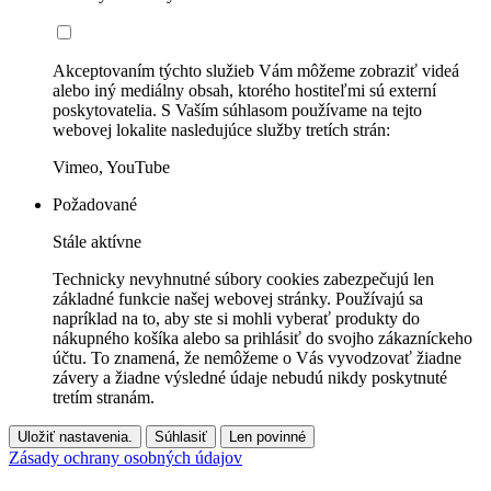
Akceptovaním týchto služieb Vám môžeme zobraziť videá
alebo iný mediálny obsah, ktorého hostiteľmi sú externí
poskytovatelia. S Vaším súhlasom používame na tejto
webovej lokalite nasledujúce služby tretích strán:
Vimeo, YouTube
Požadované
Stále aktívne
Technicky nevyhnutné súbory cookies zabezpečujú len
základné funkcie našej webovej stránky. Používajú sa
napríklad na to, aby ste si mohli vyberať produkty do
nákupného košíka alebo sa prihlásiť do svojho zákazníckeho
účtu. To znamená, že nemôžeme o Vás vyvodzovať žiadne
závery a žiadne výsledné údaje nebudú nikdy poskytnuté
tretím stranám.
Uložiť nastavenia.
Súhlasiť
Len povinné
Zásady ochrany osobných údajov