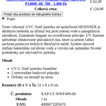
€ 62,49
P1400E-00, 700 - 1.400 l/h
Celková cena:
€ 124,98
Pridať oba produkty do nákupného košíka
Popis
Tento výkonný UVC čistič jazierka od spoločnosti HEISSNER je
ideálnym riešením na účinný boj proti zelenej vode a patogénnym
zárodkom. Zariadenie funguje na osvedčenom princípe: UV žiarenie
spôsobuje zhlukovanie plávajúcich rias, ktoré sa potom ľahko
zachytia pomocou bežných filtračných médií. Systém zároveň
znižuje bakteriálne zaťaženie vody a vytvára tak optimálne životné
podmienky pre obyvateľov jazierka.
Obsah
UV-C čistič jazierka Smartline
2 univerzálne hadicové prípojky
Držiaky na montáž na stenu
Rozmery (D x V x Š):
32 x 8 x 8 cm.
Č. produktu:
XAP-CF-WWF409-00
Obsah:
1 ks
EAN:
4006873285670