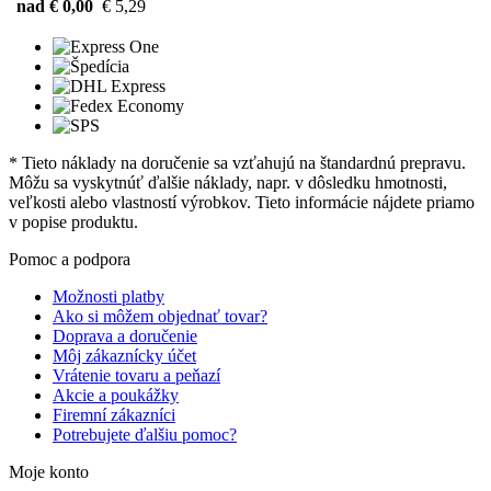
nad € 0,00
€ 5,29
* Tieto náklady na doručenie sa vzťahujú na štandardnú prepravu.
Môžu sa vyskytnúť ďalšie náklady, napr. v dôsledku hmotnosti,
veľkosti alebo vlastností výrobkov. Tieto informácie nájdete priamo
v popise produktu.
Pomoc a podpora
Možnosti platby
Ako si môžem objednať tovar?
Doprava a doručenie
Môj zákaznícky účet
Vrátenie tovaru a peňazí
Akcie a poukážky
Firemní zákazníci
Potrebujete ďalšiu pomoc?
Moje konto