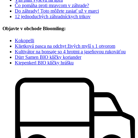
Čo pomáha proti mravcom v záhrade?
Do záhrady! Toto môžete zasiať už v marci
12 jednoduchých záhradníckych trikov
Objavte v obchode Bloomling:
Kokopelli
Klietková pasca na odchyt živých myší s 1 otvorom
Kultivátor na bonsaje so 4 hrotmi a jaseňovou rukoväťou
Dürr Samen BIO klíčky koriander
Kiepenkerl BIO klíčky hrášku