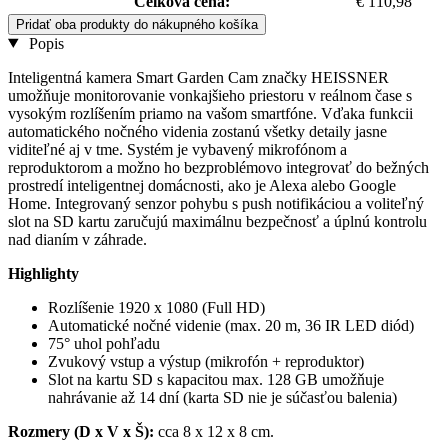
Celková cena:
€ 110,98
Pridať oba produkty do nákupného košíka
Popis
Inteligentná kamera Smart Garden Cam značky HEISSNER
umožňuje monitorovanie vonkajšieho priestoru v reálnom čase s
vysokým rozlíšením priamo na vašom smartfóne. Vďaka funkcii
automatického nočného videnia zostanú všetky detaily jasne
viditeľné aj v tme. Systém je vybavený mikrofónom a
reproduktorom a možno ho bezproblémovo integrovať do bežných
prostredí inteligentnej domácnosti, ako je Alexa alebo Google
Home. Integrovaný senzor pohybu s push notifikáciou a voliteľný
slot na SD kartu zaručujú maximálnu bezpečnosť a úplnú kontrolu
nad dianím v záhrade.
Highlighty
Rozlíšenie 1920 x 1080 (Full HD)
Automatické nočné videnie (max. 20 m, 36 IR LED diód)
75° uhol pohľadu
Zvukový vstup a výstup (mikrofón + reproduktor)
Slot na kartu SD s kapacitou max. 128 GB umožňuje
nahrávanie až 14 dní (karta SD nie je súčasťou balenia)
Rozmery (D x V x Š):
cca 8 x 12 x 8 cm.