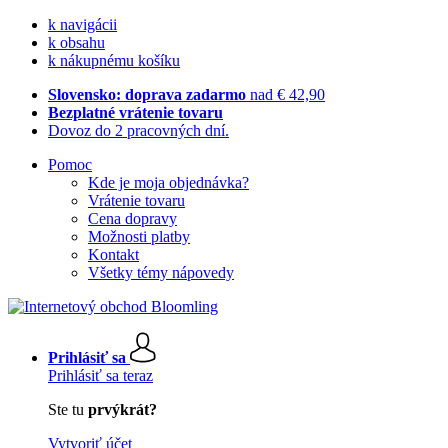
k navigácii
k obsahu
k nákupnému košíku
Slovensko: doprava zadarmo
nad € 42,90
Bezplatné vrátenie tovaru
Dovoz do 2 pracovných dní.
Pomoc
Kde je moja objednávka?
Vrátenie tovaru
Cena dopravy
Možnosti platby
Kontakt
Všetky témy nápovedy
Prihlásiť sa
Prihlásiť sa teraz
Ste tu
prvýkrát?
Vytvoriť účet