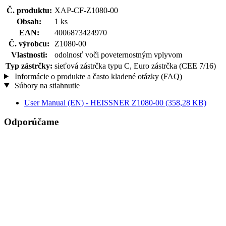
Č. produktu:
XAP-CF-Z1080-00
Obsah:
1 ks
EAN:
4006873424970
Č. výrobcu:
Z1080-00
Vlastnosti:
odolnosť voči poveternostným vplyvom
Typ zástrčky:
sieťová zástrčka typu C, Euro zástrčka (CEE 7/16)
Informácie o produkte a často kladené otázky (FAQ)
Súbory na stiahnutie
User Manual (EN) - HEISSNER Z1080-00
(358,28 KB)
Odporúčame