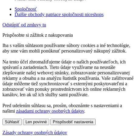
Spoločnosť
Ďalšie obchody patriace spoločnosti niceshops
Odstúpiť od zmluvy tu
Prispôsobte si zážitok z nakupovania
Iba s vaším súhlasom používame súbory cookies a iné technológie,
aby sme vám mohli ponúknuť personalizovaný nákupný zážitok.
Na tento účel zhromažďujeme údaje o našich používateľoch, ich
správaní a zariadeniach. Tieto údaje využívame na neustále
zlepšovanie našej webovej stránky, zobrazovanie personalizovanej
reklamy a obsahu a na analýzu štatistík používania. Vaše zašifrované
údaje môžeme tiež synchronizovať s externými poskytovateľmi a
zobrazovať vám ponuky prostredníctvom ich online reklamných
kanálov, len ak už ich služby sami používate.
Pred udelením súhlasu sa, prosím, oboznámte s nastaveniami a
našimi
zásadami ochrany osobných údajov
.
Súhlasiť
Len povinné
Prispôsobiť nastavenia
Zásady ochrany osobných údajov