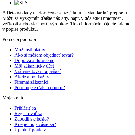
* Tieto náklady na doručenie sa vzťahujú na štandardnú prepravu.
Môžu sa vyskytnúť ďalšie náklady, napr. v dôsledku hmotnosti,
veľkosti alebo vlastností výrobkov. Tieto informácie nájdete priamo
v popise produktu.
Pomoc a podpora
Možnosti platby
Ako si môžem objednať tovar?
Doprava a doručenie
Môj zákaznícky účet
Vrátenie tovaru a peňazí
Akcie a poukážky
Firemní zákazníci
Potrebujete ďalšiu pomoc?
Moje konto
Prihlásiť sa
Registrovať sa
Zabudli ste heslo?
Kde je moja zásielka?
Uplatniť poukaz