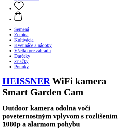
Semená
Zemina
Kultivácia
Kvetináče a nádoby
Všetko pre záhradu
Darčeky
Značky
Ponuky
HEISSNER
WiFi kamera
Smart Garden Cam
Outdoor kamera odolná voči
poveternostným vplyvom s rozlíšením
1080p a alarmom pohybu