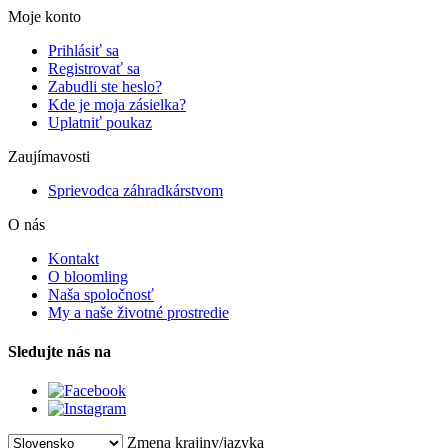
Moje konto
Prihlásiť sa
Registrovať sa
Zabudli ste heslo?
Kde je moja zásielka?
Uplatniť poukaz
Zaujímavosti
Sprievodca záhradkárstvom
O nás
Kontakt
O bloomling
Naša spoločnosť
My a naše životné prostredie
Sledujte nás na
Zmena krajiny/jazyka