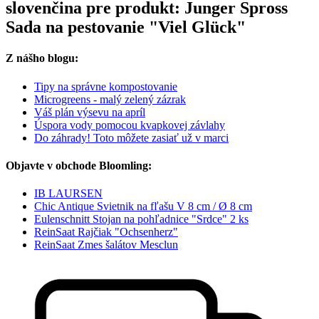
slovenčina pre produkt: Junger Spross
Sada na pestovanie "Viel Glück"
Z nášho blogu:
Tipy na správne kompostovanie
Microgreens - malý zelený zázrak
Váš plán výsevu na apríl
Úspora vody pomocou kvapkovej závlahy
Do záhrady! Toto môžete zasiať už v marci
Objavte v obchode Bloomling:
IB LAURSEN
Chic Antique Svietnik na fľašu V 8 cm / Ø 8 cm
Eulenschnitt Stojan na pohľadnice "Srdce" 2 ks
ReinSaat Rajčiak "Ochsenherz"
ReinSaat Zmes šalátov Mesclun