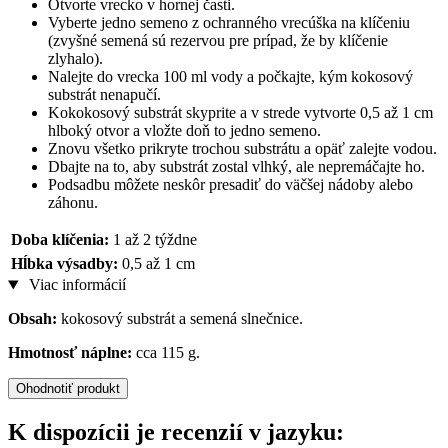
Otvorte vrecko v hornej časti.
Vyberte jedno semeno z ochranného vrecúška na klíčeniu
(zvyšné semená sú rezervou pre prípad, že by klíčenie
zlyhalo).
Nalejte do vrecka 100 ml vody a počkajte, kým kokosový
substrát nenapučí.
Kokokosový substrát skyprite a v strede vytvorte 0,5 až 1 cm
hlboký otvor a vložte doň to jedno semeno.
Znovu všetko prikryte trochou substrátu a opäť zalejte vodou.
Dbajte na to, aby substrát zostal vlhký, ale nepremáčajte ho.
Podsadbu môžete neskôr presadiť do väčšej nádoby alebo
záhonu.
Doba klíčenia:
1 až 2 týždne
Hĺbka výsadby:
0,5 až 1 cm
Viac informácií
Obsah:
kokosový substrát a semená slnečnice.
Hmotnosť náplne:
cca 115 g.
Ohodnotiť produkt
K dispozícii je recenzií v jazyku: