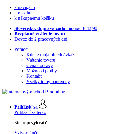
k navigácii
k obsahu
k nákupnému košíku
Slovensko: doprava zadarmo
nad € 42,90
Bezplatné vrátenie tovaru
Dovoz do 2 pracovných dní.
Pomoc
Kde je moja objednávka?
Vrátenie tovaru
Cena dopravy
Možnosti platby
Kontakt
Všetky témy nápovedy
Prihlásiť sa
Prihlásiť sa teraz
Ste tu
prvýkrát?
Vytvoriť účet