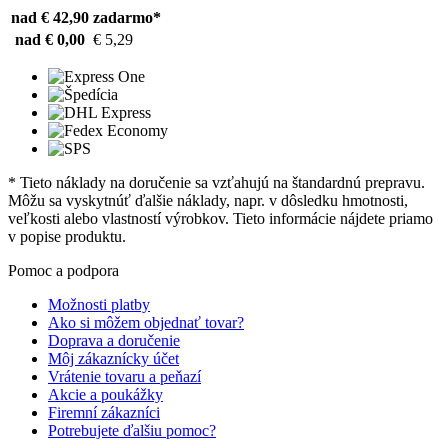
nad € 42,90
zadarmo*
nad € 0,00
€ 5,29
* Tieto náklady na doručenie sa vzťahujú na štandardnú prepravu.
Môžu sa vyskytnúť ďalšie náklady, napr. v dôsledku hmotnosti,
veľkosti alebo vlastností výrobkov. Tieto informácie nájdete priamo
v popise produktu.
Pomoc a podpora
Možnosti platby
Ako si môžem objednať tovar?
Doprava a doručenie
Môj zákaznícky účet
Vrátenie tovaru a peňazí
Akcie a poukážky
Firemní zákazníci
Potrebujete ďalšiu pomoc?