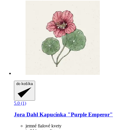
do košíka
5.0 (1)
Jora Dahl
Kapucínka "Purple Emperor"
jemné fialové kvety