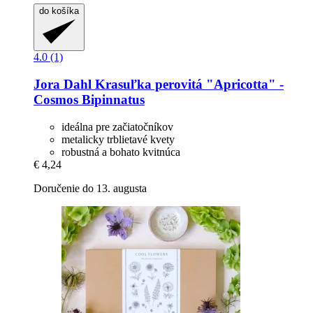
do košíka
4.0 (1)
Jora Dahl
Krasuľka perovitá "Apricotta" -​
Cosmos Bipinnatus
ideálna pre začiatočníkov
metalicky trblietavé kvety
robustná a bohato kvitnúca
€ 4,24
Doručenie do 13. augusta