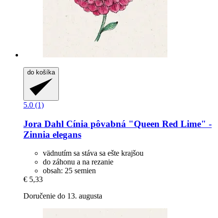
do košíka
5.0 (1)
Jora Dahl
Cínia pôvabná "Queen Red Lime" -​
Zinnia elegans
vädnutím sa stáva sa ešte krajšou
do záhonu a na rezanie
obsah: 25 semien
€ 5,33
Doručenie do 13. augusta