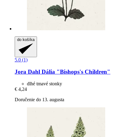
do košíka
5.0 (1)
Jora Dahl
Dália "Bishops's Children"
dlhé tmavé stonky
€ 4,24
Doručenie do 13. augusta