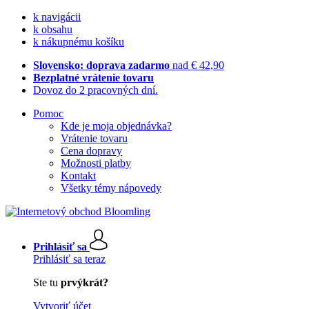
k navigácii
k obsahu
k nákupnému košíku
Slovensko: doprava zadarmo
nad € 42,90
Bezplatné vrátenie tovaru
Dovoz do 2 pracovných dní.
Pomoc
Kde je moja objednávka?
Vrátenie tovaru
Cena dopravy
Možnosti platby
Kontakt
Všetky témy nápovedy
Prihlásiť sa
Prihlásiť sa teraz
Ste tu
prvýkrát?
Vytvoriť účet