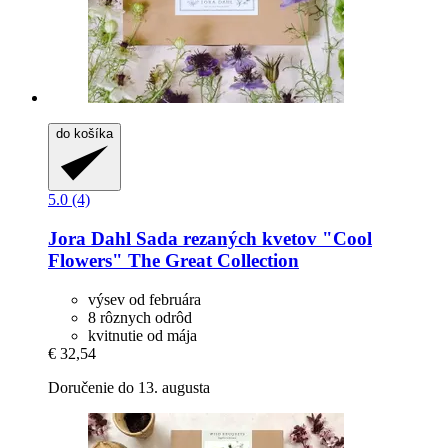
do košíka
5.0 (4)
Jora Dahl
Sada rezaných kvetov "Cool
Flowers" The Great Collection
výsev od februára
8 rôznych odrôd
kvitnutie od mája
€ 32,54
Doručenie do 13. augusta