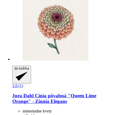
do košíka
5.0 (1)
Jora Dahl
Cínia pôvabná "Queen Lime
Orange" -​ Zinnia Elegans
mimoriadne kvety