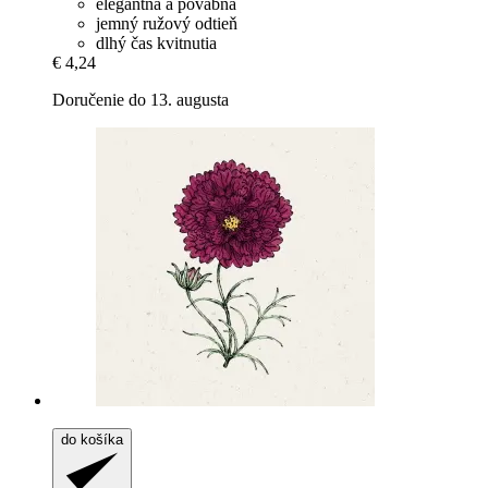
elegantná a pôvabná
jemný ružový odtieň
dlhý čas kvitnutia
€ 4,24
Doručenie do 13. augusta
do košíka