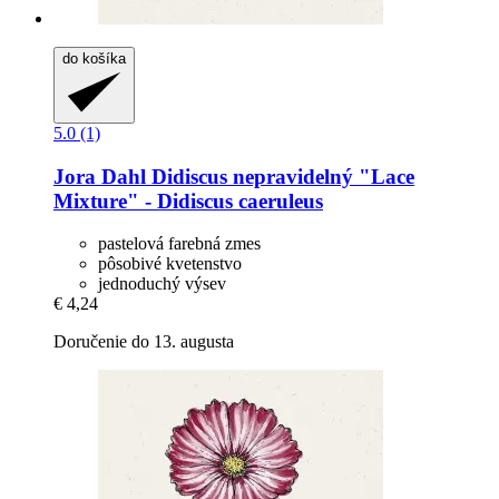
do košíka
5.0 (1)
Jora Dahl
Didiscus nepravidelný "Lace
Mixture" -​ Didiscus caeruleus
pastelová farebná zmes
pôsobivé kvetenstvo
jednoduchý výsev
€ 4,24
Doručenie do 13. augusta