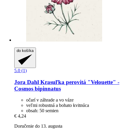
do košíka
5.0 (1)
Jora Dahl
Krasuľka perovitá "Velouette" -​
Cosmos bipinnatus
očarí v záhrade a vo váze
veľmi robustná a bohato kvitnúca
obsah: 50 semien
€ 4,24
Doručenie do 13. augusta