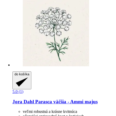
do košíka
5.0 (1)
Jora Dahl
Parasca väčšia -​ Ammi majus
veľmi robustná a krásne kvitnúca