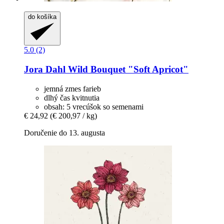
do košíka
5.0 (2)
Jora Dahl
Wild Bouquet "Soft Apricot"
jemná zmes farieb
dlhý čas kvitnutia
obsah: 5 vrecúšok so semenami
€ 24,92
(€ 200,97 / kg)
Doručenie do 13. augusta