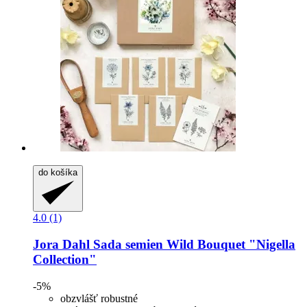
do košíka
4.0 (1)
Jora Dahl
Sada semien Wild Bouquet "Nigella
Collection"
-5%
obzvlášť robustné