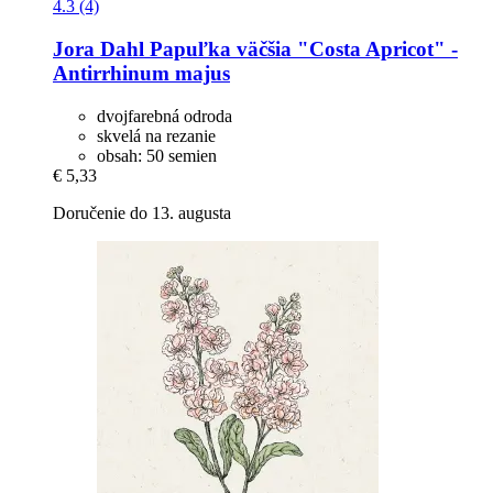
4.3 (4)
Jora Dahl
Papuľka väčšia "Costa Apricot" -​
Antirrhinum majus
dvojfarebná odroda
skvelá na rezanie
obsah: 50 semien
€ 5,33
Doručenie do 13. augusta