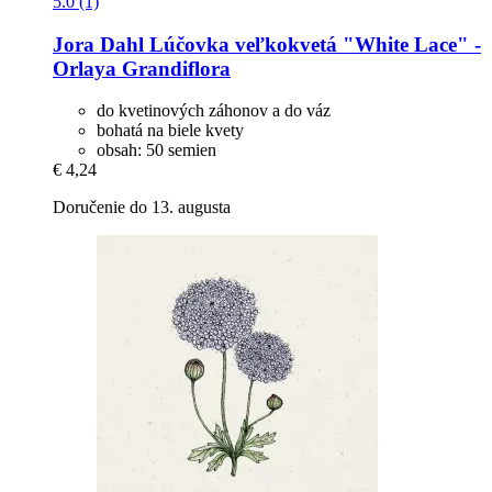
5.0 (1)
Jora Dahl
Lúčovka veľkokvetá "White Lace" -​
Orlaya Grandiflora
do kvetinových záhonov a do váz
bohatá na biele kvety
obsah: 50 semien
€ 4,24
Doručenie do 13. augusta