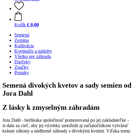
Košík
€ 0,00
Semená
Zemina
Kultivácia
Kvetináče a nádoby
Všetko pre záhradu
Darčeky
Značky
Ponuky
Semená divokých kvetov a sady semien od
Jora Dahl
Z lásky k zmyselným záhradám
Jora Dahl - berlínska spoločnosť pomenovaná po jej zakladateľke -
si dala za cieľ, aby jej výrobky umožnili aj začiatočníkom vytvárať
krásne záhony a nádherné záhrady s divokými kvetmi. Vďaka tomu