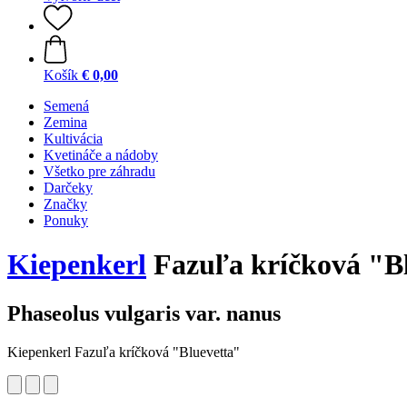
Košík
€ 0,00
Semená
Zemina
Kultivácia
Kvetináče a nádoby
Všetko pre záhradu
Darčeky
Značky
Ponuky
Kiepenkerl
Fazuľa kríčková "B
Phaseolus vulgaris var. nanus
Kiepenkerl Fazuľa kríčková "Bluevetta"