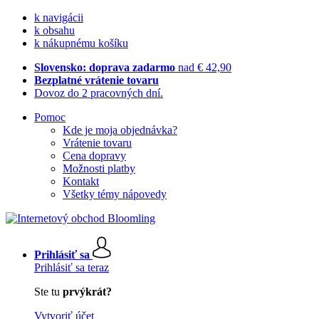
k navigácii
k obsahu
k nákupnému košíku
Slovensko: doprava zadarmo
nad € 42,90
Bezplatné vrátenie tovaru
Dovoz do 2 pracovných dní.
Pomoc
Kde je moja objednávka?
Vrátenie tovaru
Cena dopravy
Možnosti platby
Kontakt
Všetky témy nápovedy
Prihlásiť sa
Prihlásiť sa teraz
Ste tu
prvýkrát?
Vytvoriť účet