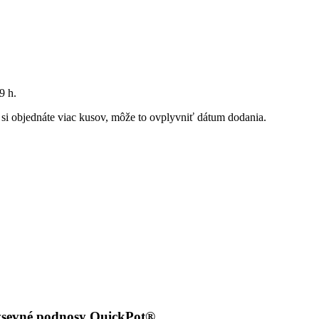
9 h
.
k si objednáte viac kusov, môže to ovplyvniť dátum dodania.
ýsevné podnosy QuickPot®