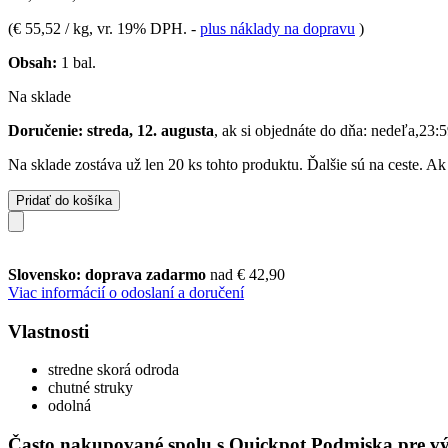
(
€ 55,52 / kg
, vr. 19% DPH.
-
plus náklady na dopravu
)
Obsah:
1 bal.
Na sklade
Doručenie: streda, 12. augusta
, ak si objednáte do dňa:
nedeľa,23:5
Na sklade zostáva už len 20 ks tohto produktu. Ďalšie sú na ceste. A
Pridať do košíka
Slovensko: doprava zadarmo
nad € 42,90
Viac informácií o odoslaní a doručení
Vlastnosti
stredne skorá odroda
chutné struky
odolná
Často nakupované spolu s Quickpot Podmiska pre v