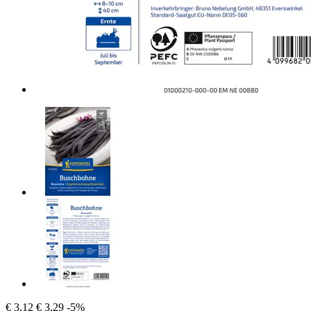
€ 3,12
€ 3,29
-5%