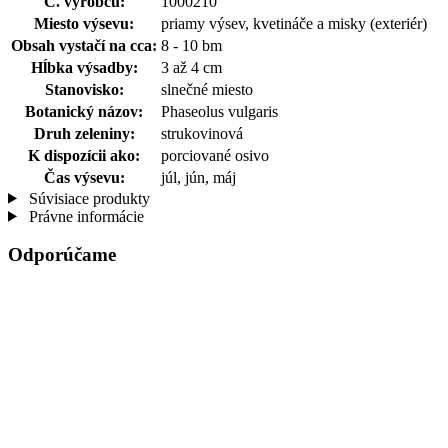
Č. výrobcu:
1000210
Miesto výsevu:
priamy výsev, kvetináče a misky (exteriér)
Obsah vystačí na cca:
8 - 10 bm
Hĺbka výsadby:
3 až 4 cm
Stanovisko:
slnečné miesto
Botanický názov:
Phaseolus vulgaris
Druh zeleniny:
strukovinová
K dispozícii ako:
porciované osivo
Čas výsevu:
júl, jún, máj
Súvisiace produkty
Právne informácie
Odporúčame