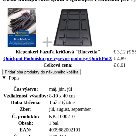
Kiepenkerl Fazuľa kríčková "Bluevetta"
€ 3,12
(€ 5
Quickpot Podmiska pre výsevné podnosy QuickPot®
€ 4,89
Celková cena:
€ 8,01
Pridať oba produkty do nákupného košíka
Popis
Čas výsevu:
máj, jún, júl
Vzdialenosť výsadby:
8-10 x 40 cm
Doba klíčenia:
1 až 2 týždne
Zber:
júl, august, september
Č. produktu:
KK-1000210
Obsah:
1 bal.
EAN:
4099682002101