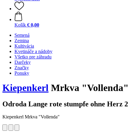
Košík
€ 0,00
Semená
Zemina
Kultivácia
Kvetináče a nádoby
Všetko pre záhradu
Darčeky
Značky
Ponuky
Kiepenkerl
Mrkva "Vollenda"
Odroda Lange rote stumpfe ohne Herz 2
Kiepenkerl Mrkva "Vollenda"