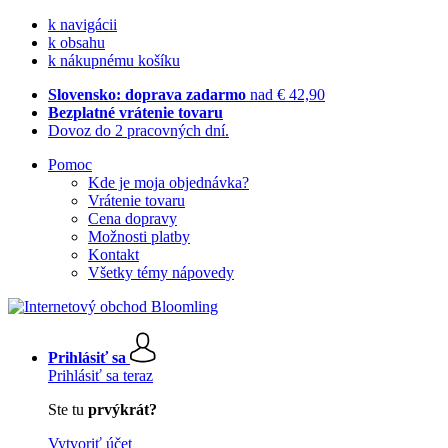
k navigácii
k obsahu
k nákupnému košíku
Slovensko: doprava zadarmo
nad € 42,90
Bezplatné vrátenie tovaru
Dovoz do 2 pracovných dní.
Pomoc
Kde je moja objednávka?
Vrátenie tovaru
Cena dopravy
Možnosti platby
Kontakt
Všetky témy nápovedy
Prihlásiť sa
Prihlásiť sa teraz
Ste tu
prvýkrát?
Vytvoriť účet