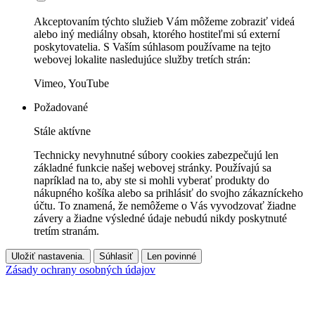
Akceptovaním týchto služieb Vám môžeme zobraziť videá
alebo iný mediálny obsah, ktorého hostiteľmi sú externí
poskytovatelia. S Vaším súhlasom používame na tejto
webovej lokalite nasledujúce služby tretích strán:
Vimeo, YouTube
Požadované
Stále aktívne
Technicky nevyhnutné súbory cookies zabezpečujú len
základné funkcie našej webovej stránky. Používajú sa
napríklad na to, aby ste si mohli vyberať produkty do
nákupného košíka alebo sa prihlásiť do svojho zákazníckeho
účtu. To znamená, že nemôžeme o Vás vyvodzovať žiadne
závery a žiadne výsledné údaje nebudú nikdy poskytnuté
tretím stranám.
Uložiť nastavenia.
Súhlasiť
Len povinné
Zásady ochrany osobných údajov