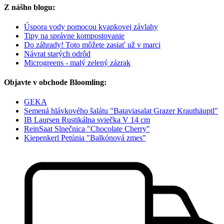
Z nášho blogu:
Úspora vody pomocou kvapkovej závlahy
Tipy na správne kompostovanie
Do záhrady! Toto môžete zasiať už v marci
Návrat starých odrôd
Microgreens - malý zelený zázrak
Objavte v obchode Bloomling:
GEKA
Semená hlávkového šalátu "Bataviasalat Grazer Krauthäuptl"
IB Laursen Rustikálna sviečka V 14 cm
ReinSaat Slnečnica "Chocolate Cherry"
Kiepenkerl Petúnia "Balkónová zmes"