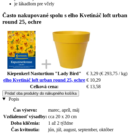
je lákadlom pre včely
Často nakupované spolu s elho Kvetináč loft urban
round 25, ochre
Kiepenkerl Nasturtium "Lady Bird"
€ 3,29
(€ 293,75 / kg)
elho Kvetináč loft urban round 25, ochre
€ 10,29
Celková cena:
€ 13,58
Pridať oba produkty do nákupného košíka
Popis
Čas výsevu:
marec, apríl, máj
Vzdialenosť výsadby:
cca 20 x 20 cm
Doba klíčenia:
1 až 2 týždne
Čas kvitnutia:
jún, júl, august, september, október