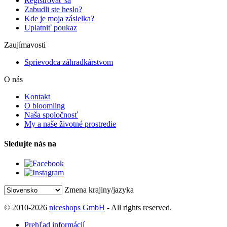
Registrovať sa
Zabudli ste heslo?
Kde je moja zásielka?
Uplatniť poukaz
Zaujímavosti
Sprievodca záhradkárstvom
O nás
Kontakt
O bloomling
Naša spoločnosť
My a naše životné prostredie
Sledujte nás na
Zmena krajiny/jazyka
© 2010-2026
niceshops GmbH
- All rights reserved.
Prehľad informácií