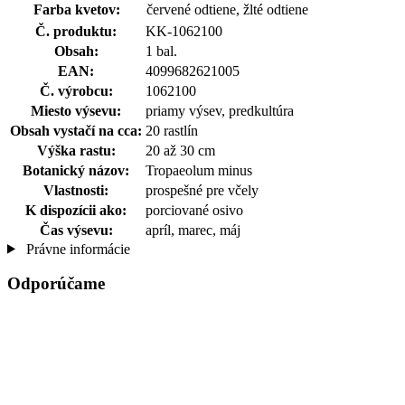
Farba kvetov:
červené odtiene, žlté odtiene
Č. produktu:
KK-1062100
Obsah:
1 bal.
EAN:
4099682621005
Č. výrobcu:
1062100
Miesto výsevu:
priamy výsev, predkultúra
Obsah vystačí na cca:
20 rastlín
Výška rastu:
20 až 30 cm
Botanický názov:
Tropaeolum minus
Vlastnosti:
prospešné pre včely
K dispozícii ako:
porciované osivo
Čas výsevu:
apríl, marec, máj
Právne informácie
Odporúčame