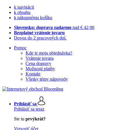
k navigácii
k obsahu
k nákupnému košíku
Slovensko: doprava zadarmo
nad € 42,90
Bezplatné vrátenie tovaru
Dovoz do 2 pracovných dní.
Pomoc
Kde je moja objednávka?
Vrátenie tovaru
Cena dopravy
Možnosti platby
Kontakt
Všetky témy nápovedy
Prihlásiť sa
Prihlásiť sa teraz
Ste tu
prvýkrát?
Vytvoriť účet