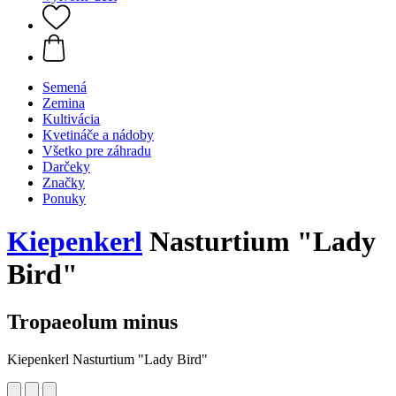
Semená
Zemina
Kultivácia
Kvetináče a nádoby
Všetko pre záhradu
Darčeky
Značky
Ponuky
Kiepenkerl
Nasturtium "Lady
Bird"
Tropaeolum minus
Kiepenkerl Nasturtium "Lady Bird"