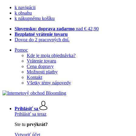
k navigácii
k obsahu
k nákupnému košíku
Slovensko: doprava zadarmo
nad € 42,90
Bezplatné vrátenie tovaru
Dovoz do 2 pracovných dní.
Pomoc
Kde je moja objednávka?
Vrátenie tovaru
Cena dopravy
Možnosti platby
Kontakt
Všetky témy nápovedy
Prihlásiť sa
Prihlásiť sa teraz
Ste tu
prvýkrát?
Vytvoriť účet