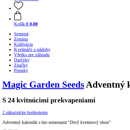
Košík
€ 0,00
Semená
Zemina
Kultivácia
Kvetináče a nádoby
Všetko pre záhradu
Darčeky
Značky
Ponuky
Magic Garden Seeds
Adventný k
S 24 kvitnúcimi prekvapeniami
2 zákaznícke hodnotenia
Adventný kalendár s bio semenami "Divý kvetinový zhon"