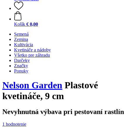
Košík
€ 0,00
Semená
Zemina
Kultivácia
Kvetináče a nádoby
Všetko pre záhradu
Darčeky
Značky
Ponuky
Nelson Garden
Plastové
kvetináče, 9 cm
Nevyhnutná výbava pri pestovaní rastlín
1 hodnotenie