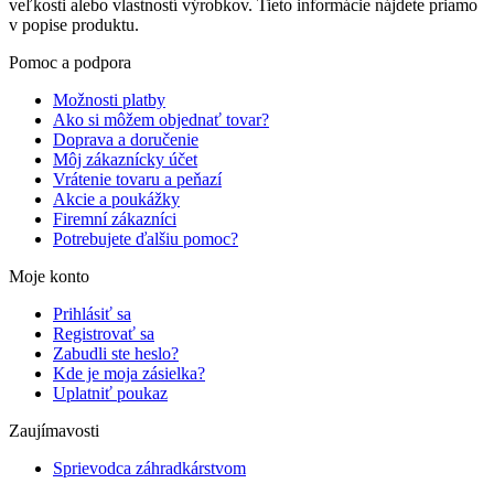
veľkosti alebo vlastností výrobkov. Tieto informácie nájdete priamo
v popise produktu.
Pomoc a podpora
Možnosti platby
Ako si môžem objednať tovar?
Doprava a doručenie
Môj zákaznícky účet
Vrátenie tovaru a peňazí
Akcie a poukážky
Firemní zákazníci
Potrebujete ďalšiu pomoc?
Moje konto
Prihlásiť sa
Registrovať sa
Zabudli ste heslo?
Kde je moja zásielka?
Uplatniť poukaz
Zaujímavosti
Sprievodca záhradkárstvom