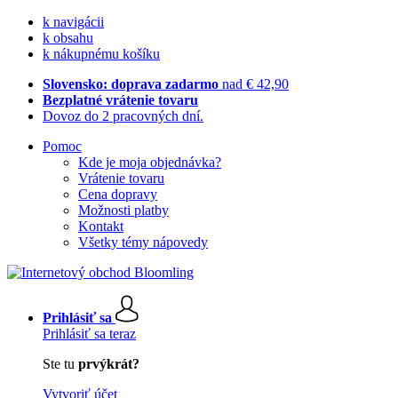
k navigácii
k obsahu
k nákupnému košíku
Slovensko: doprava zadarmo
nad € 42,90
Bezplatné vrátenie tovaru
Dovoz do 2 pracovných dní.
Pomoc
Kde je moja objednávka?
Vrátenie tovaru
Cena dopravy
Možnosti platby
Kontakt
Všetky témy nápovedy
Prihlásiť sa
Prihlásiť sa teraz
Ste tu
prvýkrát?
Vytvoriť účet