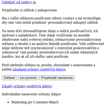
Odstúpiť od zmluvy tu
Prispôsobte si zážitok z nakupovania
Iba s vaším súhlasom používame súbory cookies a iné technológie,
aby sme vám mohli ponúknuť personalizovaný nákupný zážitok.
Na tento účel zhromažďujeme údaje o našich používateľoch, ich
správaní a zariadeniach. Tieto údaje využívame na neustále
zlepšovanie našej webovej stránky, zobrazovanie personalizovanej
reklamy a obsahu a na analýzu štatistík používania. Vaše zašifrované
údaje môžeme tiež synchronizovať s externými poskytovateľmi a
zobrazovať vám ponuky prostredníctvom ich online reklamných
kanálov, len ak už ich služby sami používate.
Pred udelením súhlasu sa, prosím, oboznámte s nastaveniami a
našimi
zásadami ochrany osobných údajov
.
Súhlasiť
Len povinné
Prispôsobiť nastavenia
Zásady ochrany osobných údajov
Individuálne nastavenia ochrany údajov
Marketing per Customer-Match