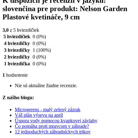
K dispozícii je recenzií v jazyku:
slovenčina pre produkt: Nelson Garden
Plastové kvetináče, 9 cm
3,0
z 5 hviezdičiek
5 hviezdičiek
0
(0%)
4 hviezdičky
0
(0%)
3 hviezdičky
1
(100%)
2 hviezdičky
0
(0%)
1 hviezdička
0
(0%)
1
hodnotenie
Nie sú aktuálne žiadne recenzie.
Z nášho blogu:
Microgreens - malý zelený zázrak
Váš plán výsevu na apríl
Úspora vody pomocou kvapkovej závlahy
Čo pomáha proti mravcom v záhrade?
12 jednoduchých záhradníckych trikov